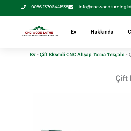
İçeriğe
0086 13706441538
info@cncwoodturningla
atla
Ev
Hakkında
C
Ev
-
Çift Eksenli CNC Ahşap Torna Tezgahı
-
Ç
Çift