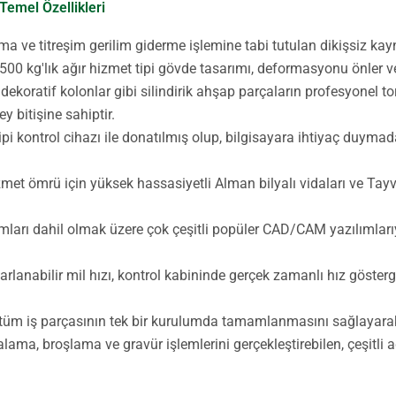
Temel Özellikleri
a ve titreşim gerilim giderme işlemine tabi tutulan dikişsiz kay
00 kg'lık ağır hizmet tipi gövde tasarımı, deformasyonu önler ve
dekoratif kolonlar gibi silindirik ahşap parçaların profesyonel to
y bitişine sahiptir.
i kontrol cihazı ile donatılmış olup, bilgisayara ihtiyaç duymad
zmet ömrü için yüksek hassasiyetli Alman bilyalı vidaları ve Tay
mları dahil olmak üzere çok çeşitli popüler CAD/CAM yazılımla
ayarlanabilir mil hızı, kontrol kabininde gerçek zamanlı hız göste
üm iş parçasının tek bir kurulumda tamamlanmasını sağlayarak ver
alama, broşlama ve gravür işlemlerini gerçekleştirebilen, çeşitli