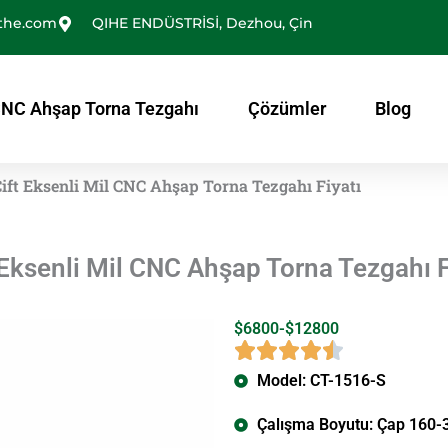
the.com
QIHE ENDÜSTRİSİ, Dezhou, Çin
NC Ahşap Torna Tezgahı
Çözümler
Blog
ift Eksenli Mil CNC Ahşap Torna Tezgahı Fiyatı
 Eksenli Mil CNC Ahşap Torna Tezgahı F
$6800-$12800
Model: CT-1516-S
Çalışma Boyutu: Çap 160