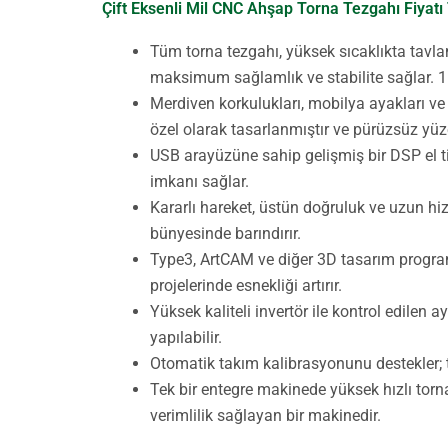
Çift Eksenli Mil CNC Ahşap Torna Tezgahı Fiyatı 
Tüm torna tezgahı, yüksek sıcaklıkta tavlam
maksimum sağlamlık ve stabilite sağlar. 15
Merdiven korkulukları, mobilya ayakları ve 
özel olarak tasarlanmıştır ve pürüzsüz yüze
USB arayüzüne sahip gelişmiş bir DSP el tip
imkanı sağlar.
Kararlı hareket, üstün doğruluk ve uzun hi
bünyesinde barındırır.
Type3, ArtCAM ve diğer 3D tasarım progra
projelerinde esnekliği artırır.
Yüksek kaliteli invertör ile kontrol edilen 
yapılabilir.
Otomatik takım kalibrasyonunu destekler; t
Tek bir entegre makinede yüksek hızlı torn
verimlilik sağlayan bir makinedir.