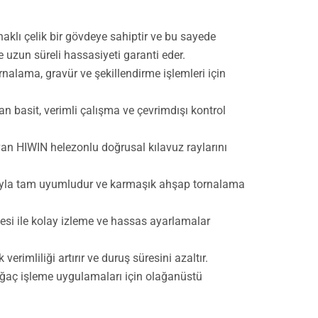
naklı çelik bir gövdeye sahiptir ve bu sayede
 uzun süreli hassasiyeti garanti eder.
rnalama, gravür ve şekillendirme işlemleri için
an basit, verimli çalışma ve çevrimdışı kontrol
van HIWIN helezonlu doğrusal kılavuz raylarını
rıyla tam uyumludur ve karmaşık ahşap tornalama
rgesi ile kolay izleme ve hassas ayarlamalar
imliliği artırır ve duruş süresini azaltır.
 ağaç işleme uygulamaları için olağanüstü