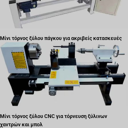
Μίνι τόρνος ξύλου πάγκου για ακριβείς κατασκευές
Μίνι τόρνος ξύλου CNC για τόρνευση ξύλινων
χαντρών και μπολ