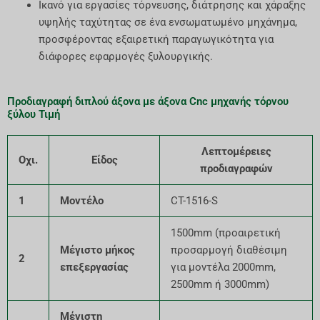
Ικανό για εργασίες τόρνευσης, διάτρησης και χάραξης
υψηλής ταχύτητας σε ένα ενσωματωμένο μηχάνημα,
προσφέροντας εξαιρετική παραγωγικότητα για
διάφορες εφαρμογές ξυλουργικής.
Προδιαγραφή διπλού άξονα με άξονα Cnc μηχανής τόρνου
ξύλου Τιμή
Λεπτομέρειες
Οχι.
Είδος
προδιαγραφών
1
Μοντέλο
CT-1516-S
1500mm (προαιρετική
Μέγιστο μήκος
προσαρμογή διαθέσιμη
2
επεξεργασίας
για μοντέλα 2000mm,
2500mm ή 3000mm)
Μέγιστη