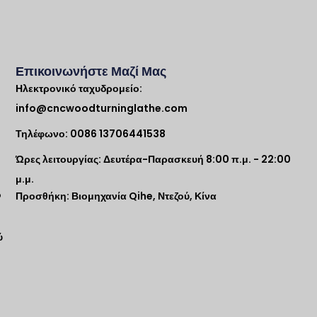
Επικοινωνήστε Μαζί Μας
Ηλεκτρονικό ταχυδρομείο:
info@cncwoodturninglathe.com
Τηλέφωνο: 0086 13706441538
Ώρες λειτουργίας: Δευτέρα-Παρασκευή 8:00 π.μ. - 22:00
μ.μ.
ο
Προσθήκη: Βιομηχανία Qihe, Ντεζού, Κίνα
ύ