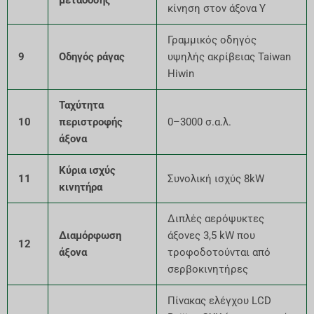
κίνηση στον άξονα Y
Γραμμικός οδηγός
9
Οδηγός ράγας
υψηλής ακρίβειας Taiwan
Hiwin
Ταχύτητα
10
περιστροφής
0–3000 σ.α.λ.
άξονα
Κύρια ισχύς
11
Συνολική ισχύς 8kW
κινητήρα
Διπλές αερόψυκτες
Διαμόρφωση
άξονες 3,5 kW που
12
άξονα
τροφοδοτούνται από
σερβοκινητήρες
Πίνακας ελέγχου LCD