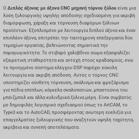
Ο
Διπλός άξονας με άξονα CNC μηχανή τόρνου ξύλου
είναι μια
λύση ξυλουργικής υψηλής απόδοσης σχεδιασμένη για ακριβή
διαμόρφωση, χάραξη και τόρνευση διαφόρων ξύλινων
προϊόντων. Εξοπλισμένο με λειτουργία διπλού άξονα και έναν
επιπλέον άξονα, επιτρέπει την ταυτόχρονη επεξεργασία δύο
τεμαχίων εργασίας, βελτιώνοντας σημαντικά την
παραγωγικότητα. Το στιβαρό χαλύβδινο σώμα εξασφαλίζει
εξαιρετική σταθερότητα και αντοχή στους κραδασμούς, ενώ
το προηγμένο σύστημα ελέγχου DSP παρέχει εύκολη
λειτουργία και ακριβή απόδοση. Αυτός ο τόρνος CNC
υποστηρίζει σύνθετη τόρνευση, σκάλισμα και φρεζάρισμα
για πόδια επίπλων, κάγκελα σκαλοπατιών, μπαστούνια του
μπέιζμπολ και άλλα κυλινδρικά ξύλινα μέρη. Είναι συμβατός
με δημοφιλές λογισμικό σχεδιασμού όπως το ArtCAM, το
Type3 και το AutoCAD, προσφέροντας ανώτερη ευελιξία για
επαγγελματίες ξυλουργικής που αναζητούν υψηλή ταχύτητα,
ακρίβεια και συνεπή αποτελέσματα.