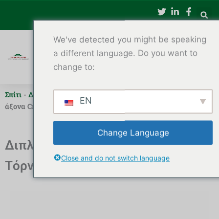
Μετάβαση
στο
περιεχόμενο
We've detected you might be speaking
a different language. Do you want to
change to:
Σπίτι
-
Διπλός άξονας CNC Ξύλο Τόρνος
-
Διπλός άξονας με
EN
άξονα Cnc Ξύλο Τόρνος Τιμή μηχανής τόρνου
Change Language
Διπλός άξονας με άξονα Cnc Ξύλο
Close and do not switch language
Τόρνος Τιμή μηχανής τόρνου