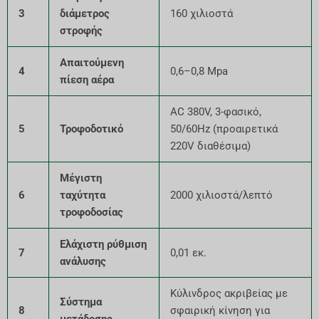
3
διάμετρος
160 χιλιοστά
στροφής
Απαιτούμενη
4
0,6–0,8 Mpa
πίεση αέρα
AC 380V, 3-φασικό,
5
Τροφοδοτικό
50/60Hz (προαιρετικά
220V διαθέσιμα)
Μέγιστη
6
ταχύτητα
2000 χιλιοστά/λεπτό
τροφοδοσίας
Ελάχιστη ρύθμιση
7
0,01 εκ.
ανάλυσης
Κύλινδρος ακριβείας με
Σύστημα
8
σφαιρική κίνηση για
μετάδοσης