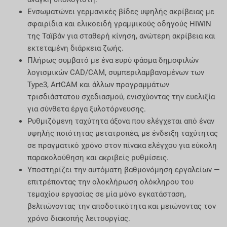
Ενσωματώνει γερμανικές βίδες υψηλής ακρίβειας με
σφαιρίδια και ελικοειδή γραμμικούς οδηγούς HIWIN
της Ταϊβάν για σταθερή κίνηση, ανώτερη ακρίβεια και
εκτεταμένη διάρκεια ζωής.
Πλήρως συμβατό με ένα ευρύ φάσμα δημοφιλών
λογισμικών CAD/CAM, συμπεριλαμβανομένων των
Type3, ArtCAM και άλλων προγραμμάτων
τρισδιάστατου σχεδιασμού, ενισχύοντας την ευελιξία
για σύνθετα έργα ξυλοτόρνευσης.
Ρυθμιζόμενη ταχύτητα άξονα που ελέγχεται από έναν
υψηλής ποιότητας μετατροπέα, με ένδειξη ταχύτητας
σε πραγματικό χρόνο στον πίνακα ελέγχου για εύκολη
παρακολούθηση και ακριβείς ρυθμίσεις.
Υποστηρίζει την αυτόματη βαθμονόμηση εργαλείων —
επιτρέποντας την ολοκλήρωση ολόκληρου του
τεμαχίου εργασίας σε μία μόνο εγκατάσταση,
βελτιώνοντας την αποδοτικότητα και μειώνοντας τον
χρόνο διακοπής λειτουργίας.