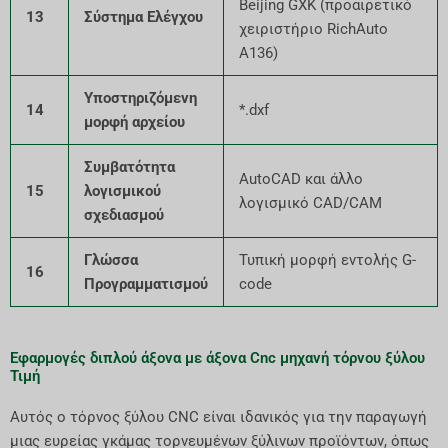
Beijing GXK (προαιρετικό
13
Σύστημα Ελέγχου
χειριστήριο RichAuto
A136)
Υποστηριζόμενη
14
*.dxf
μορφή αρχείου
Συμβατότητα
AutoCAD και άλλο
15
λογισμικού
λογισμικό CAD/CAM
σχεδιασμού
Γλώσσα
Τυπική μορφή εντολής G-
16
Προγραμματισμού
code
Εφαρμογές διπλού άξονα με άξονα Cnc μηχανή τόρνου ξύλου
Τιμή
Αυτός ο τόρνος ξύλου CNC είναι ιδανικός για την παραγωγή
μιας ευρείας γκάμας τορνευμένων ξύλινων προϊόντων, όπως