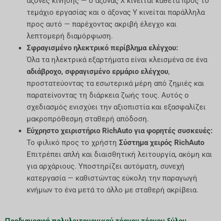
άξονες κίνησης — ο άξονας Χ κινείται κάθετα προς το
τεμάχιο εργασίας και ο άξονας Υ κινείται παράλληλα
προς αυτό — παρέχοντας ακριβή έλεγχο και
λεπτομερή διαμόρφωση.
Σφραγισμένο ηλεκτρικό περίβλημα ελέγχου:
Όλα τα ηλεκτρικά εξαρτήματα είναι κλεισμένα σε ένα
αδιάβροχο, σφραγισμένο ερμάριο ελέγχου
,
προστατεύοντας τα εσωτερικά μέρη από ζημιές και
παρατείνοντας τη διάρκεια ζωής τους. Αυτός ο
σχεδιασμός ενισχύει την αξιοπιστία και εξασφαλίζει
μακροπρόθεσμη σταθερή απόδοση.
Εύχρηστο χειριστήριο RichAuto για φορητές συσκευές:
Το φιλικό προς το χρήστη
Σύστημα χειρός RichAuto
Επιτρέπει απλή και διαισθητική λειτουργία, ακόμη και
για αρχάριους. Υποστηρίζει αυτόματη, συνεχή
κατεργασία — καθιστώντας εύκολη την παραγωγή
κνήμων το ένα μετά το άλλο με σταθερή ακρίβεια.
Προδιαγραφή πολυλειτουργικού τόρνου τόρνου ξύλου