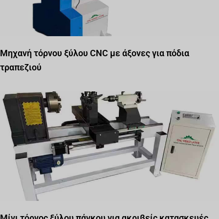
Μηχανή τόρνου ξύλου CNC με άξονες για πόδια
τραπεζιού
Μίνι τόρνος ξύλου πάγκου για ακριβείς κατασκευές