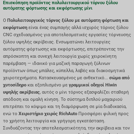
Επισκόπηση προϊόντος πολυλειτουργικού τόρνου ξύλου
αυτόματης φόρτωσης και εκφόρτωσης μίνι
Ο
Πολυλειτουργικός τόρνος ξύλου με αυτόματη φόρτωση και
εκφόρτωση
είναι ένας συμπαγής αλλά ισχυρός τόρνος ξύλου
CNC σχεδιασμένος για αποτελεσματικές εργασίες τόρνευσης
ξύλου υψηλής ακρίβειας. Ενσωματώνει λειτουργίες
αυτόματης φόρτωσης και εκφόρτωσης, επιτρέποντας την
απρόσκοπτη και συνεχή λειτουργία χωρίς χειροκίνητη
παρέμβαση — ιδανικό για μαζική παραγωγή ξύλινων
προϊόντων όπως μπάλες, κύπελλα, λαβές και διακοσμητικά
χειροτεχνήματα. Κατασκευασμένος με ανθεκτικό...
σώμα από
χυτοσίδηρο
και εξοπλισμένο με
γραμμικοί οδηγοί Hiwin
υψηλής ακρίβειας
, αυτός ο μίνι τόρνος εξασφαλίζει σταθερή
απόδοση και ομαλή κίνηση. Το σύστημα διπλού μαχαιριού
επιτρέπει το κόψιμο και τη διαμόρφωση σε μία διαδικασία,
ενώ το
Χειριστήριο χειρός RichAuto
Προσφέρει φιλική προς
το χρήστη λειτουργία και γρήγορη εγκατάσταση.
Συνδυάζοντας την αποτελεσματικότητα, την ακρίβεια και τον