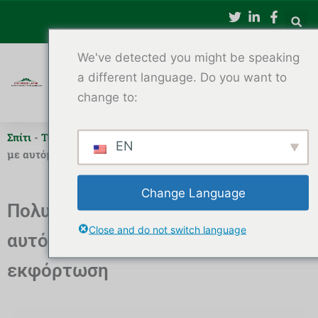
Μετάβαση
στο
περιεχόμενο
We've detected you might be speaking
a different language. Do you want to
change to:
Σπίτι
-
Τόρνος Ξύλου CNC
-
Πολυλειτουργικός τόρνος ξύλου
EN
με αυτόματη φόρτωση και εκφόρτωση
Change Language
Πολυλειτουργικός τόρνος ξύλου με
Close and do not switch language
αυτόματη φόρτωση και
εκφόρτωση