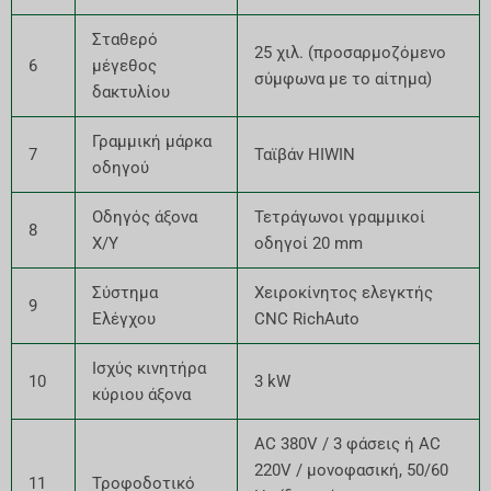
Σταθερό
25 χιλ. (προσαρμοζόμενο
6
μέγεθος
σύμφωνα με το αίτημα)
δακτυλίου
Γραμμική μάρκα
7
Ταϊβάν HIWIN
οδηγού
Οδηγός άξονα
Τετράγωνοι γραμμικοί
8
X/Y
οδηγοί 20 mm
Σύστημα
Χειροκίνητος ελεγκτής
9
Ελέγχου
CNC RichAuto
Ισχύς κινητήρα
10
3 kW
κύριου άξονα
AC 380V / 3 φάσεις ή AC
220V / μονοφασική, 50/60
11
Τροφοδοτικό