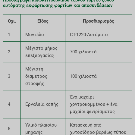
αυτόματης εκφόρτωσης φορτίων και αποσυνδέσεων
Οχι.
Είδος
Προσδιορισμός
1
Μοντέλο
CT-1220-Αυτόματο
Μέγιστο μήκος
2
700 χιλιοστά
επεξεργασίας
Μέγιστη
3
διάμετρος
100 χιλιοστά
στροφής
Ένα μαχαίρι
4
Εργαλεία κοπής
χοντροκομμένου + ένα
μαχαίρι φινιρίσματος
Υλικό πλαισίου
Κατασκευή από
5
μηχανής
χυτοσίδηρο βαρέως τύπου