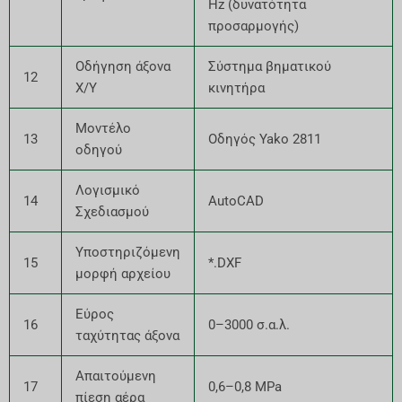
Hz (δυνατότητα
προσαρμογής)
Οδήγηση άξονα
Σύστημα βηματικού
12
X/Y
κινητήρα
Μοντέλο
13
Οδηγός Yako 2811
οδηγού
Λογισμικό
14
AutoCAD
Σχεδιασμού
Υποστηριζόμενη
15
*.DXF
μορφή αρχείου
Εύρος
16
0–3000 σ.α.λ.
ταχύτητας άξονα
Απαιτούμενη
17
0,6–0,8 MPa
πίεση αέρα