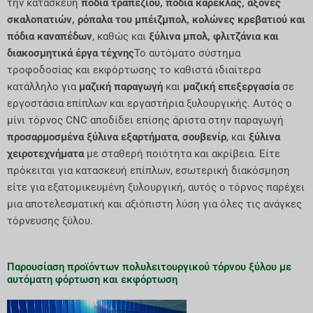
την κατασκευή
πόδια τραπεζιού, πόδια καρέκλας, άξονες
σκαλοπατιών, ρόπαλα του μπέιζμπολ, κολώνες κρεβατιού και
πόδια καναπέδων
, καθώς και
ξύλινα μπολ, φλιτζάνια και
διακοσμητικά έργα τέχνης
Το αυτόματο σύστημα
τροφοδοσίας και εκφόρτωσης το καθιστά ιδιαίτερα
κατάλληλο για
μαζική παραγωγή
και
μαζική επεξεργασία
σε
εργοστάσια επίπλων και εργαστήρια ξυλουργικής. Αυτός ο
μίνι τόρνος CNC αποδίδει επίσης άριστα στην παραγωγή
προσαρμοσμένα ξύλινα εξαρτήματα
,
σουβενίρ
, και
ξύλινα
χειροτεχνήματα
με σταθερή ποιότητα και ακρίβεια. Είτε
πρόκειται για κατασκευή επίπλων, εσωτερική διακόσμηση
είτε για εξατομικευμένη ξυλουργική, αυτός ο τόρνος παρέχει
μια αποτελεσματική και αξιόπιστη λύση για όλες τις ανάγκες
τόρνευσης ξύλου.
Παρουσίαση προϊόντων πολυλειτουργικού τόρνου ξύλου με
αυτόματη φόρτωση και εκφόρτωση