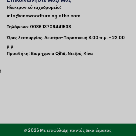
Ηλεκτρονικό ταχυδρομείο:
info@cncwoodturninglathe.com
Τηλέφωνο: 0086 13706441538
Ώρες λειτουργίας: Δευτέρα-Παρασκευή 8:00 π.μ. - 22:00
μ.μ.
ο
Προσθήκη: Βιομηχανία Qihe, Ντεζού, Κίνα
ύ
© 2026 Με επιφύλαξη παντός δικαιώματος.