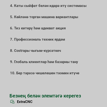
4. Каты сыйфат белән идарә итү системасы
5. Көйләнә торган машина вариантлары
6. Тиз китерү һәм адекват акция
7. Профессиональ техник ярдәм
8. Costгары чыгым-күрсәткеч
9. Глобаль клиентлар һәм базарны тану
10. Бер тәрәзә чишелешен тәэмин итүче
Безнең белән элемтәгә керегез
ExtraCNC