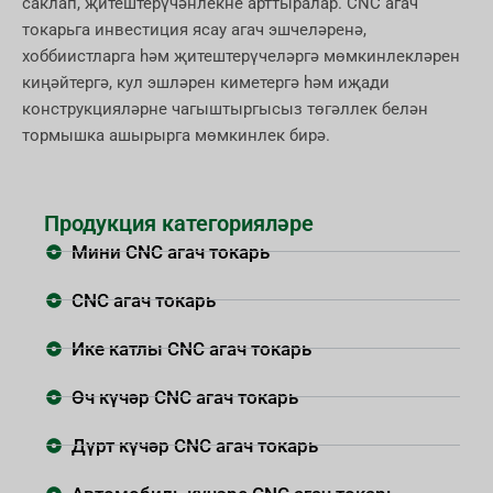
саклап, җитештерүчәнлекне арттыралар. CNC агач
токарьга инвестиция ясау агач эшчеләренә,
хоббиистларга һәм җитештерүчеләргә мөмкинлекләрен
киңәйтергә, кул эшләрен киметергә һәм иҗади
конструкцияләрне чагыштыргысыз төгәллек белән
тормышка ашырырга мөмкинлек бирә.
Продукция категорияләре
Мини CNC агач токарь
CNC агач токарь
Ике катлы CNC агач токарь
Өч күчәр CNC агач токарь
Дүрт күчәр CNC агач токарь