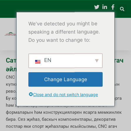
Эчтәлеккә
күчү
We've detected you might be
speaking a different language.
Do you want to change to:
Сату өчен CNC агач токарь - төгәл агач
EN
әйләндерү машиналары
CNC агач токарьлары төгәллек, эффективлык һәм
Change Language
күпкырлылыкны берләштереп агач эшкәртү тармагын
революцияләделәр.
Close and do not switch language
Бу компьютер белән идарә итүче машиналар осталарга
һәм җитештерүчеләргә катлаулы төгәл агач агач
формаларын һәм конструкцияләрен ясарга мөмкинлек
бирә. Сез җиһаз, баскыч компонентлары, декоратив
постлар яки спорт җиһазлары ясыйсызмы, CNC агач