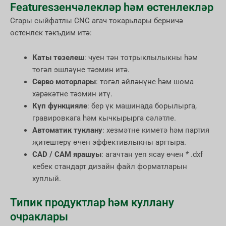
Featuresзенчәлекләр һәм өстенлекләр
Cгары сыйфатлы CNC агач токарьлары берничә
өстенлек тәкъдим итә:
Каты төзелеш
: чуен тән тотрыклылыкны һәм
төгәл эшләүне тәэмин итә.
Серво моторлары
: төгәл әйләнүне һәм шома
хәрәкәтне тәэмин итү.
Күп функцияле
: бер үк машинада борылырга,
гравировкага һәм кычкырырга сәләтле.
Автоматик туклану
: хезмәтне киметә һәм партия
җитештерү өчен эффективлыкны арттыра.
CAD / CAM ярашуы
: агачтан уеп ясау өчен * .dxf
кебек стандарт дизайн файл форматларын
хуплый.
Типик продуктлар һәм куллану
очраклары