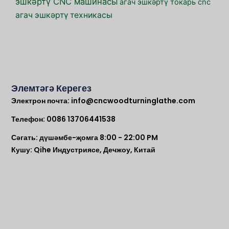
эшкәртү CNC машинасы
агач эшкәртү токарь cnc
агач эшкәртү техникасы
Элемтәгә Керегез
Электрон почта:
info@cncwoodturninglathe.com
Телефон: 0086 13706441538
Сәгать: дүшәмбе-җомга 8:00 - 22:00 PM
Кушу: Qihe Индустриясе, Дечжоу, Китай