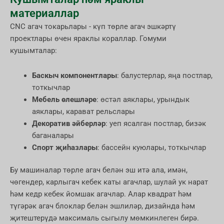
материаллар
CNC агач токарьлары - күп төрле агач эшкәртү
проектлары өчен яраклы кораллар. Гомуми
кушымталар:
Баскыч компонентлары
: балустерлар, яңа постлар,
тоткычлар
Мебель өлешләре
: өстәл аяклары, урындык
аяклары, карават рельслары
Декоратив әйберләр
: уеп ясалган постлар, бизәк
баганалары
Спорт җиһазлары
: бассейн куюлары, тоткычлар
Бу машиналар төрле агач белән эш итә ала, имән,
чөгендер, карлыгач кебек каты агачлар, шулай ук нарат
һәм кедр кебек йомшак агачлар. Алар квадрат һәм
түгәрәк агач блоклар белән эшлиләр, дизайнда һәм
җитештерүдә максималь сыгылу мөмкинлеген бирә.