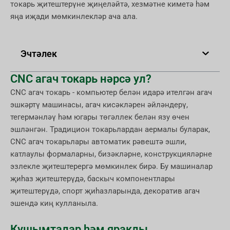
токарь җитештерүне җиңеләйтә, хезмәтне киметә һәм
яңа иҗади мөмкинлекләр ача ала.
Эчтәлек
CNC агач токарь нәрсә ул?
CNC агач токарь - компьютер белән идарә ителгән агач
эшкәртү машинасы, агач кисәкләрен әйләндерү,
тегермәнләү һәм югары төгәллек белән язу өчен
эшләнгән. Традицион токарьлардан аермалы буларак,
CNC агач токарьлары автоматик рәвештә эшли,
катлаулы формаларны, бизәкләрне, конструкцияләрне
эзлекле җитештерергә мөмкинлек бирә. Бу машиналар
җиһаз җитештерүдә, баскыч компонентлары
җитештерүдә, спорт җиһазларында, декоратив агач
эшендә киң кулланыла.
Кушымталар һәм яраклы