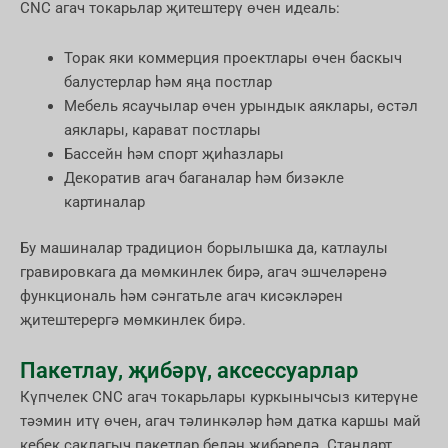
CNC агач токарьлар җитештерү өчен идеаль:
Торак яки коммерция проектлары өчен баскыч
балустерлар һәм яңа постлар
Мебель ясаучылар өчен урындык аяклары, өстәл
аяклары, карават постлары
Бассейн һәм спорт җиһазлары
Декоратив агач баганалар һәм бизәкле
картиналар
Бу машиналар традицион борылышка да, катлаулы
гравировкага да мөмкинлек бирә, агач эшчеләренә
функциональ һәм сәнгатьле агач кисәкләрен
җитештерергә мөмкинлек бирә.
Пакетлау, җибәрү, аксессуарлар
Күпчелек CNC агач токарьлары куркынычсыз китерүне
тәэмин итү өчен, агач тәлинкәләр һәм датка каршы май
кебек саклагыч пакетлар белән җибәрелә. Стандарт