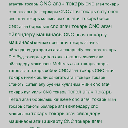
CNC агач токарь
агачтан токарь
CNC агач токарь
CNC агач токарь сату өчен
станоклары факторлары
cnc агач токарь машинасы
cnc агач токарь бәясе
CNC агач
cnc агач токарь
CNC агач борылыш
әйләндерү машинасы
CNC агач эшкәртү
машинасы
компакт cnc агач токарь
агачны
әйләндерү
декоратив агач токарь
diy cnc агач токарь
җиһаз аяк токарьы
DIY Вуд токарь
җиһаз аяк
әйләндерү машинасы
Мебель агач токарь
югары
төгәл агач токарь
хобби CNC агач токарь
CNC агач
токарь ничек эшли
сәнәгать агач токарь
токарь
станогы сатып алу буенча кулланма
мини cnc агач
төгәл агач токарь
токарь
күп уклы CNC токарь
кечкенә cnc агач токарь
Төгәл агач борылыш
агач
токарь станогы бәяләре
агач әйләндерү cnc
токарь токарь
агач әйләндерү
машинасы
агач
машинасы
агач эшкәртү CNC токарь