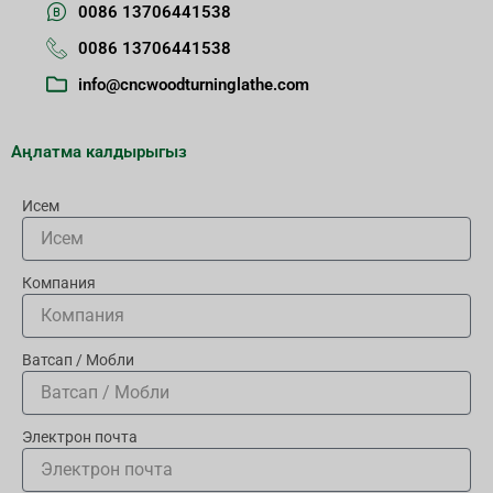
0086 13706441538
0086 13706441538
info@cncwoodturninglathe.com
Аңлатма калдырыгыз
Исем
Компания
Ватсап / Мобли
Электрон почта