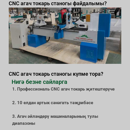
CNC агач токарь станогы файдалымы?
CNC агач токарь станогы күпме тора?
Нигә безне сайларга
1. Профессиональ CNC агач токарь җитештерүче
2. 10 елдан артык сәнәгать тәҗрибәсе
3. Агач әйләндерү машиналарының тулы
диапазоны