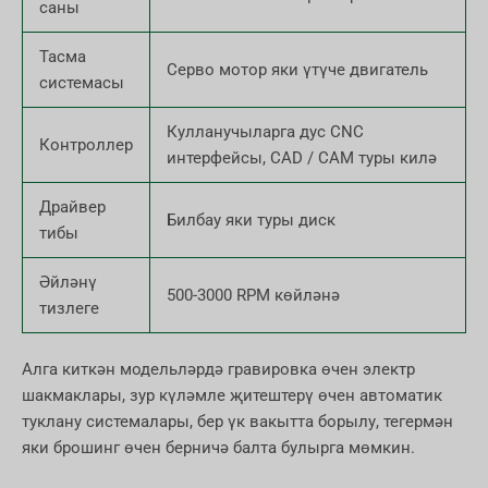
саны
Тасма
Серво мотор яки үтүче двигатель
системасы
Кулланучыларга дус CNC
Контроллер
интерфейсы, CAD / CAM туры килә
Драйвер
Билбау яки туры диск
тибы
Әйләнү
500-3000 RPM көйләнә
тизлеге
Алга киткән модельләрдә гравировка өчен электр
шакмаклары, зур күләмле җитештерү өчен автоматик
туклану системалары, бер үк вакытта борылу, тегермән
яки брошинг өчен берничә балта булырга мөмкин.