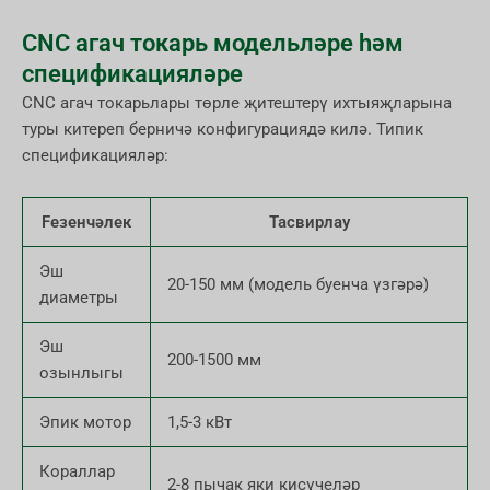
CNC агач токарь модельләре һәм
спецификацияләре
CNC агач токарьлары төрле җитештерү ихтыяҗларына
туры китереп берничә конфигурациядә килә. Типик
спецификацияләр:
Feзенчәлек
Тасвирлау
Эш
20-150 мм (модель буенча үзгәрә)
диаметры
Эш
200-1500 мм
озынлыгы
Эпик мотор
1,5-3 кВт
Кораллар
2-8 пычак яки кисүчеләр