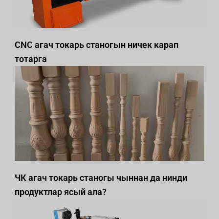
CNC агач токарь станогын ничек карап
тотарга
ЧК агач токарь станогы чыннан да нинди
продуктлар ясый ала?