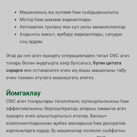
Машинаның эш күләме һәм сыйдырышлыгы
Мотор һәм шакмак вариантлары
Автоматик туклану яки күп уклы мөмкинлекләр
Алдынгы вакыт, җибәрү вариантлары, сатудан
соң ярдәм
Әгәр дә сез агач эшкәртү операцияләрен төгәл CNC агач
токарь белән яңартырга әзер булсагыз,
бүген цитата
сорарга
яки остаханәгез өчен иң яхшы машинаны табу
өчен тәэмин итүчегә мөрәҗәгать итегез.
Йомгаклау
CNC агач токарьлары төгәллекне, күпкырлылыкны һәм
эффективлыкны берләштерәләр, аларны заманча агач
эшкәртү өчен алыштыргысыз итәләр. Баскыч
компонентларыннан җиһаз аякларына һәм декоратив
картиналарга кадәр, бу машиналар эзлекле сыйфатны