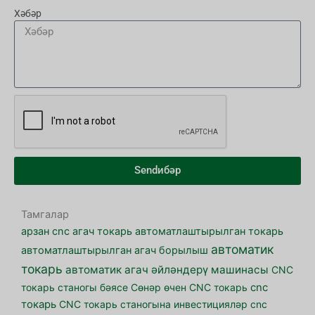
Хәбәр
Sendибәр
Тамгалар
арзан cnc агач токарь
автоматлаштырылган токарь
автоматик
автоматлаштырылган агач борылыш
токарь
автоматик агач әйләндерү машинасы
CNC
токарь станогы бәясе
Cөнәр өчен CNC токарь
cnc
токарь
CNC токарь станогына инвестицияләр
cnc