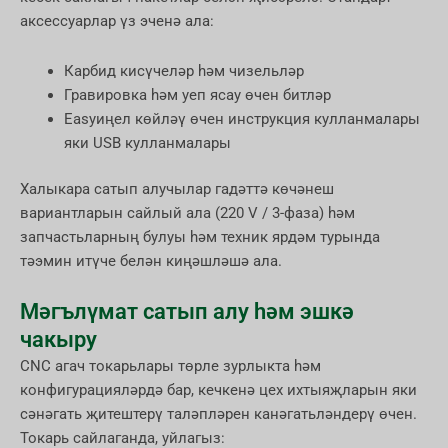
аксессуарлар үз эченә ала:
Карбид кисүчеләр һәм чизельләр
Гравировка һәм уеп ясау өчен битләр
Easyиңел көйләү өчен инструкция кулланмалары
яки USB кулланмалары
Халыкара сатып алучылар гадәттә көчәнеш
вариантларын сайлый ала (220 V / 3-фаза) һәм
запчастьларның булуы һәм техник ярдәм турында
тәэмин итүче белән киңәшләшә ала.
Мәгълүмат сатып алу һәм эшкә
чакыру
CNC агач токарьлары төрле зурлыкта һәм
конфигурацияләрдә бар, кечкенә цех ихтыяҗларын яки
сәнәгать җитештерү таләпләрен канәгатьләндерү өчен.
Токарь сайлаганда, уйлагыз: