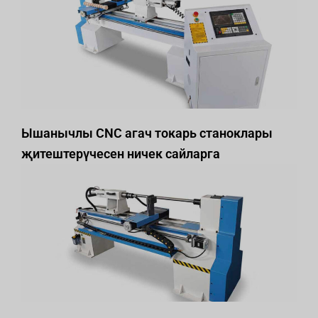
Ышанычлы CNC агач токарь станоклары
җитештерүчесен ничек сайларга