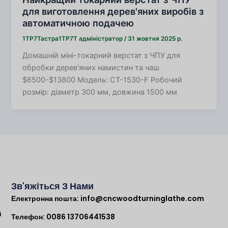
для виготовлення дерев'яних виробів з
автоматичною подачею
1TP7Тастра1TP7Т
адміністратор
/
31 жовтня 2025 р.
Домашній міні-токарний верстат з ЧПУ для
обробки дерев'яних намистин та чаш
$6500-$13800 Модель: CT-1530-F Робочий
розмір: діаметр 300 мм, довжина 1500 мм
Зв'яжіться З Нами
Електронна пошта:
info@cncwoodturninglathe.com
й
Телефон: 0086 13706441538