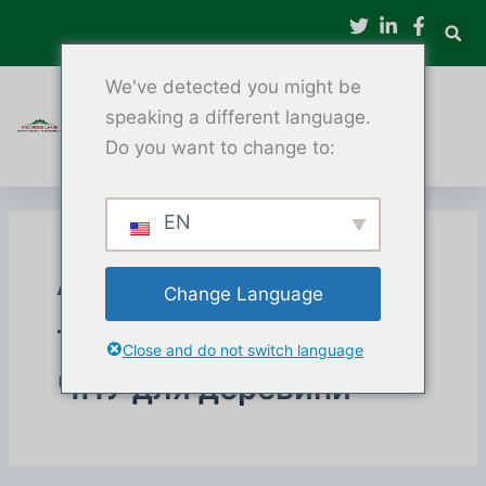
Перейти
до
вмісту
We've detected you might be
speaking a different language.
Do you want to change to:
EN
Автоматичний
Change Language
токарний верстат з
Close and do not switch language
ЧПУ для деревини