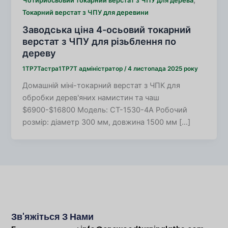
Чотириосьовий токарний верстат з ЧПУ для дерева
Токарний верстат з ЧПУ для деревини
Заводська ціна 4-осьовий токарний
верстат з ЧПУ для різьблення по
дереву
1TP7Тастра1TP7Т
адміністратор
/
4 листопада 2025 року
Домашній міні-токарний верстат з ЧПК для
обробки дерев'яних намистин та чаш
$6900-$16800 Модель: CT-1530-4A Робочий
розмір: діаметр 300 мм, довжина 1500 мм […]
Зв'яжіться З Нами