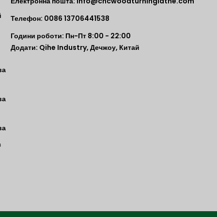
Електронна пошта:
info@cncwoodturninglathe.com
й
Телефон: 0086 13706441538
Години роботи: Пн-Пт 8:00 - 22:00
Додати: Qihe Industry, Дечжоу, Китай
ва
ва
ва
з