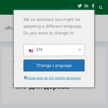
Перейти
до
вмісту
We've detected you might be
speaking a different language.
Do you want to change to:
EN
Чотириосьовий
Change Language
токарний верстат з
Close and do not switch language
ЧПУ для дерева