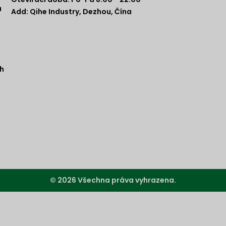
a
Add: Qihe Industry, Dezhou, Čína
h
© 2026 Všechna práva vyhrazena.