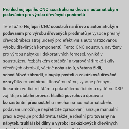
Přehled nejlepšího CNC soustruhu na dřevo s automatickým
podáváním pro výrobu dřevěných předmětů
Ten/Ta/To
Nejlepší CNC soustruh na dřevo s automatickým
podáváním pro výrobu dřevěných předmětů
je vysoce přesný
dřevoobráběcí stroj určený pro efektivní a automatizovanou
výrobu dřevěných komponentů. Tento CNC soustruh, navržený
pro výrobu nábytku i dekorativních řemesel, vyniká v
soustružení, řezbářském obrábění a tvarování široké škály
dřevěných obrobků, včetně
nohy stolů, vřetena židlí,
schodišťové zábradlí, sloupky postelí a zakázkové dřevěné
vzory
Díky robustnímu litinovému rámu, vysoce přesným
lineárním vodicím lištám a pokročilému řídicímu systému DSP
zajišťuje
stabilní provoz, hladká povrchová úprava a
konzistentní přesnost
Jeho mechanismus automatického
podávání umožňuje nepřetržité zpracování, snižuje manuální
práci a zvyšuje produktivitu, takže je ideální pro
továrny na
nábytek, truhlářské dílny a výrobci zakázkových dřevěných