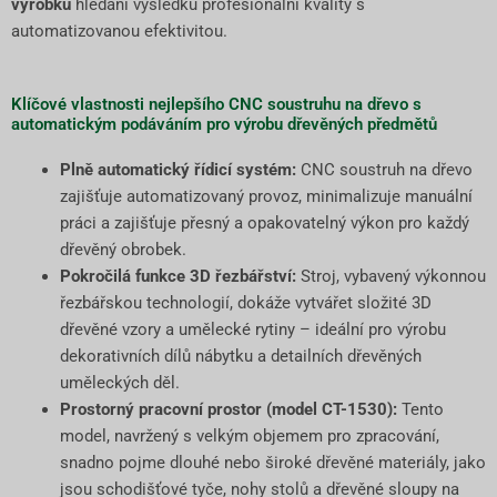
výrobků
hledání výsledků profesionální kvality s
automatizovanou efektivitou.
Klíčové vlastnosti nejlepšího CNC soustruhu na dřevo s
automatickým podáváním pro výrobu dřevěných předmětů
Plně automatický řídicí systém:
CNC soustruh na dřevo
zajišťuje automatizovaný provoz, minimalizuje manuální
práci a zajišťuje přesný a opakovatelný výkon pro každý
dřevěný obrobek.
Pokročilá funkce 3D řezbářství:
Stroj, vybavený výkonnou
řezbářskou technologií, dokáže vytvářet složité 3D
dřevěné vzory a umělecké rytiny – ideální pro výrobu
dekorativních dílů nábytku a detailních dřevěných
uměleckých děl.
Prostorný pracovní prostor (model CT-1530):
Tento
model, navržený s velkým objemem pro zpracování,
snadno pojme dlouhé nebo široké dřevěné materiály, jako
jsou schodišťové tyče, nohy stolů a dřevěné sloupy na