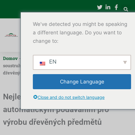
Přeskočit
na
obsah
We've detected you might be speaking
a different language. Do you want to
change to:
Domov
-
Automatický CNC soustruh na dřevo
-
Nejlepší CNC
EN
soustruh na dřevo s automatickým podáváním pro výrobu
dřevěných předmětů
Change Language
Nejlepší CNC soustruh na dřevo s
Close and do not switch language
automatickým podáváním pro
výrobu dřevěných předmětů