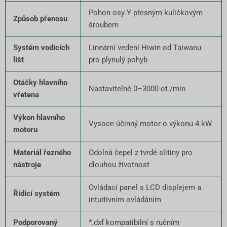
Pohon osy Y přesným kuličkovým
Způsob přenosu
šroubem
Systém vodicích
Lineární vedení Hiwin od Taiwanu
lišt
pro plynulý pohyb
Otáčky hlavního
Nastavitelné 0–3000 ot./min
vřetena
Výkon hlavního
Vysoce účinný motor o výkonu 4 kW
motoru
Materiál řezného
Odolná čepel z tvrdé slitiny pro
nástroje
dlouhou životnost
Ovládací panel s LCD displejem a
Řídicí systém
intuitivním ovládáním
Podporovaný
*.dxf kompatibilní s ručním