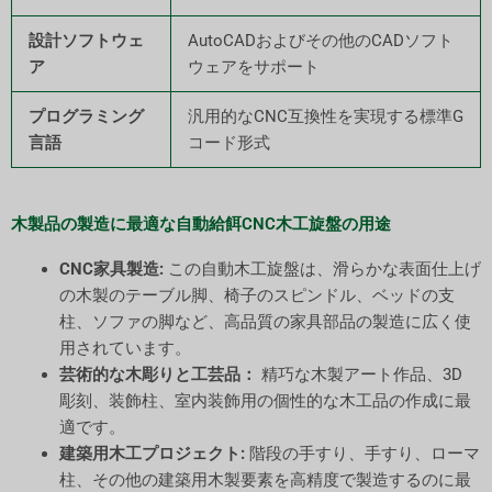
設計ソフトウェ
AutoCADおよびその他のCADソフト
ア
ウェアをサポート
プログラミング
汎用的なCNC互換性を実現する標準G
言語
コード形式
木製品の製造に最適な自動給餌CNC木工旋盤の用途
CNC家具製造:
この自動木工旋盤は、滑らかな表面仕上げ
の木製のテーブル脚、椅子のスピンドル、ベッドの支
柱、ソファの脚など、高品質の家具部品の製造に広く使
用されています。
芸術的な木彫りと工芸品：
精巧な木製アート作品、3D
彫刻、装飾柱、室内装飾用の個性的な木工品の作成に最
適です。
建築用木工プロジェクト:
階段の手すり、手すり、ローマ
柱、その他の建築用木製要素を高精度で製造するのに最