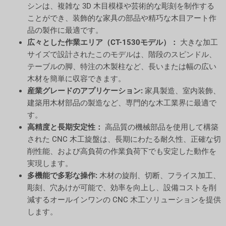
シンは、複雑な 3D 木目模様や芸術的な彫刻を制作する
ことができ、装飾的な家具の部品や精巧な木目アート作
品の製作に最適です。
広々とした作業エリア（CT-1530モデル）：
大きな加工
サイズで設計されたこのモデルは、階段のスピンドル、
テーブルの脚、特注の木製柱など、長いまたは幅の広い
木材を簡単に収容できます。
産業グレードのアプリケーション:
家具製造、室内装飾、
建築用木材部品の製造など、専門的な木工業界に最適で
す。
高精度と長期安定性：
高品質の機械部品を使用して構築
された CNC 木工旋盤は、長期にわたる耐久性、正確な切
削性能、および高負荷の作業負荷下でも安定した動作を
実現します。
多機能で多彩な操作:
木材の旋削、切断、フライス加工、
彫刻、穴あけが可能で、効率を向上し、設備コストを削
減するオールインワンの CNC 木工ソリューションを提供
します。