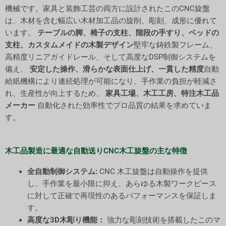
機械です。家具と装飾工芸の両方に設計されたこのCNC旋盤
は、木材を含む幅広い木材加工品の旋削、彫刻、成形に優れて
います。
テーブルの脚、椅子の支柱、階段の手すり、ベッドの
支柱、カスタムメイドの木製デザイン
堅牢な鋳鉄製フレーム、
高精度リニアガイドレール、そして高度なDSP制御システムを
備え、
安定した操作、滑らかな表面仕上げ、一貫した精度
自動
給紙機構により連続処理が可能になり、手作業の負担が軽減さ
れ、生産性が向上するため、
家具工場、木工工房、特注木工品
メーカー
自動化された効率性でプロ品質の結果を求めていま
す。
木工品製造に最適な自動送りCNC木工旋盤の主な特徴
全自動制御システム:
CNC 木工旋盤は自動操作を提供
し、手作業を最小限に抑え、あらゆる木製ワークピース
に対して正確で再現性のあるパフォーマンスを保証しま
す。
高度な3D木彫り機能：
強力な彫刻技術を搭載したこのマ