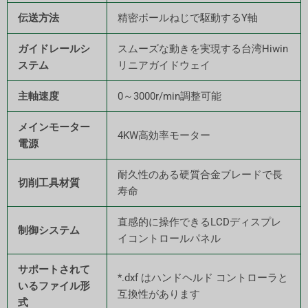
伝送方法
精密ボールねじで駆動するY軸
ガイドレールシ
スムーズな動きを実現する台湾Hiwin
ステム
リニアガイドウェイ
主軸速度
0～3000r/min調整可能
メインモーター
4KW高効率モーター
電源
耐久性のある硬質合金ブレードで長
切削工具材質
寿命
直感的に操作できるLCDディスプレ
制御システム
イコントロールパネル
サポートされて
*.dxf はハンドヘルド コントローラと
いるファイル形
互換性があります
式