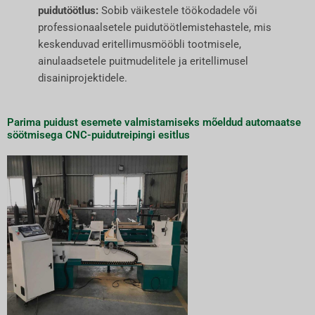
puidutöötlus:
Sobib väikestele töökodadele või
professionaalsetele puidutöötlemistehastele, mis
keskenduvad eritellimusmööbli tootmisele,
ainulaadsetele puitmudelitele ja eritellimusel
disainiprojektidele.
Parima puidust esemete valmistamiseks mõeldud automaatse
söötmisega CNC-puidutreipingi esitlus