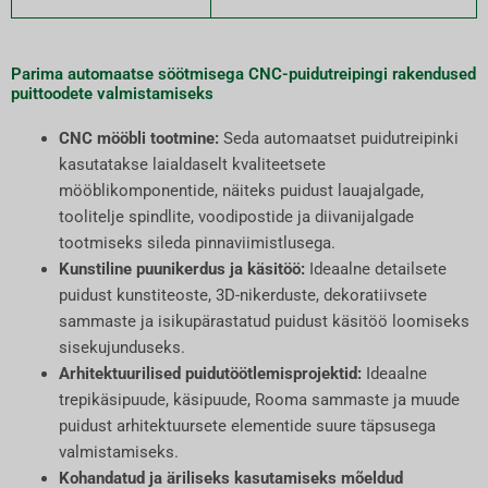
Parima automaatse söötmisega CNC-puidutreipingi rakendused
puittoodete valmistamiseks
CNC mööbli tootmine:
Seda automaatset puidutreipinki
kasutatakse laialdaselt kvaliteetsete
mööblikomponentide, näiteks puidust lauajalgade,
toolitelje spindlite, voodipostide ja diivanijalgade
tootmiseks sileda pinnaviimistlusega.
Kunstiline puunikerdus ja käsitöö:
Ideaalne detailsete
puidust kunstiteoste, 3D-nikerduste, dekoratiivsete
sammaste ja isikupärastatud puidust käsitöö loomiseks
sisekujunduseks.
Arhitektuurilised puidutöötlemisprojektid:
Ideaalne
trepikäsipuude, käsipuude, Rooma sammaste ja muude
puidust arhitektuursete elementide suure täpsusega
valmistamiseks.
Kohandatud ja äriliseks kasutamiseks mõeldud