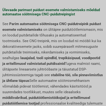
Ülevaade parimast puidust esemete valmistamiseks mõeldud
automaatse söötmisega CNC-puidutreipingist
See
Parim automaatse söötmisega CNC-puidutreipink puidust
esemete valmistamiseks
on ülitäpne puidutöötlemismasin, mis
on loodud puitdetailide tõhusaks ja automatiseeritud
tootmiseks. See CNC-treipink, mis on loodud nii mööbli kui ka
dekoratiivesemete jaoks, sobib suurepäraselt mitmesuguste
puitdetailide treimiseks, nikerdamiseks ja vormimiseks,
sealhulgas
lauajalad, tooli spindlid, trepikäsipuud, voodipostid
ja eritellimusel valmistatud puitdisainid
Tugeva malmist raami,
ülitäpsete lineaarsete juhtrööbaste ja täiustatud DSP-
juhtimissüsteemiga tagab see
stabiilne töö, sile pinnaviimistlus
ja ühtlane täpsus
Selle automaatne söötmismehhanism
võimaldab pidevat töötlemist, vähendades käsitsitööd ja
suurendades tootlikkust, muutes selle ideaalseks
mööblivabrikud, puidutöötlemistöökojad ja eritellimusel
puidutöötlemise tootjad
professionaalse kvaliteediga tulemuste