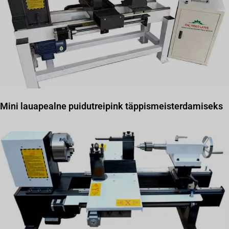
Mini lauapealne puidutreipink täppismeisterdamiseks