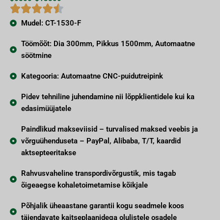
Mudel: CT-1530-F
Töömõõt: Dia 300mm, Pikkus 1500mm, Automaatne
söötmine
Kategooria: Automaatne CNC-puidutreipink
Pidev tehniline juhendamine nii lõppklientidele kui ka
edasimüüjatele
Paindlikud makseviisid – turvalised maksed veebis ja
võrguühenduseta – PayPal, Alibaba, T/T, kaardid
aktsepteeritakse
Rahvusvaheline transpordivõrgustik, mis tagab
õigeaegse kohaletoimetamise kõikjale
Põhjalik üheaastane garantii kogu seadmele koos
täiendavate kaitseplaanidega olulistele osadele