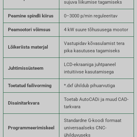
sujuva liikumise tagamiseks
Peamine spindli kiirus
0–3000 p/min reguleeritav
Peamootori võimsus
4 kW suure tõhususega mootor
Vastupidav kõvasulamist tera
Lõikeriista materjal
pika kasutusea tagamiseks
LCD-ekraaniga juhtpaneel
Juhtimissüsteem
intuitiivse kasutamisega
Toetatud failivorming
*.dxf ühildub pihuarvutiga
Toetab AutoCADi ja muud CAD-
Disainitarkvara
tarkvara
Standardne G-koodi formaat
Programmeerimiskeel
universaalseks CNC-
ühilduvuseks