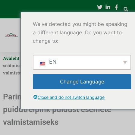
Jäta
sisukord
vahele
We've detected you might be speaking
a different language. Do you want to
change to:
Avaleht
-
Automaatne CNC puidutreipink
-
Parim automaatse
EN
söötmisega CNC-puidutreipink puidust esemete
valmistamiseks
Change Language
Parim automaatse söötmisega CNC-
Close and do not switch language
puidutreipink puidust esemete
valmistamiseks