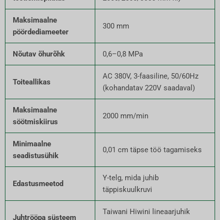
Maksimaalne
300 mm
pöördediameeter
Nõutav õhurõhk
0,6–0,8 MPa
AC 380V, 3-faasiline, 50/60Hz
Toiteallikas
(kohandatav 220V saadaval)
Maksimaalne
2000 mm/min
söötmiskiirus
Minimaalne
0,01 cm täpse töö tagamiseks
seadistusühik
Y-telg, mida juhib
Edastusmeetod
täppiskuulkruvi
Taiwani Hiwini lineaarjuhik
Juhtrööpa süsteem