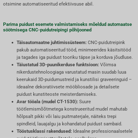
otsimine automatiseeritud efektiivsuse abil.
Parima puidust esemete valmistamiseks mõeldud automaatse
söötmisega CNC-puidutreipingi põhijooned
Täisautomaatne juhtimissüsteem:
CNC-puidutreipink
pakub automatiseeritud tööd, minimeerides käsitsitööd
ja tagades iga puidust tooriku täpse ja korduva jõudluse.
Täiustatud 3D-puunikerduse funktsioon:
Võimsa
nikerdustehnoloogiaga varustatud masin suudab luua
keerukaid 3D-puidumustreid ja kunstilisi graveeringuid –
ideaalne dekoratiivsete mööbliosade ja detailsete
puidust kunstiteoste meisterdamiseks.
Avar tööala (mudel CT-1530):
Suure
töötlemismõõtmetega konstrueeritud mudel mahutab
hõlpsalt pikki või laiu puitmaterjale, näiteks trepi
spindleid, lauajalgu ja kohandatud puidust sambaid.
Tööstusklassi rakendused:
Ideaalne professionaalsetele