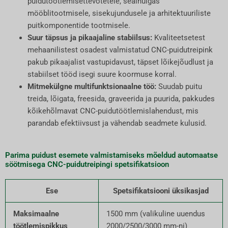
puidutöötlemisettevõtetele, sealhulgas
mööblitootmisele, sisekujundusele ja arhitektuuriliste
puitkomponentide tootmisele.
Suur täpsus ja pikaajaline stabiilsus:
Kvaliteetsetest
mehaanilistest osadest valmistatud CNC-puidutreipink
pakub pikaajalist vastupidavust, täpset lõikejõudlust ja
stabiilset tööd isegi suure koormuse korral.
Mitmekülgne multifunktsionaalne töö:
Suudab puitu
treida, lõigata, freesida, graveerida ja puurida, pakkudes
kõikehõlmavat CNC-puidutöötlemislahendust, mis
parandab efektiivsust ja vähendab seadmete kulusid.
Parima puidust esemete valmistamiseks mõeldud automaatse
söötmisega CNC-puidutreipingi spetsifikatsioon
Ese
Spetsifikatsiooni üksikasjad
Maksimaalne
1500 mm (valikuline uuendus
töötlemispikkus
2000/2500/3000 mm-ni)