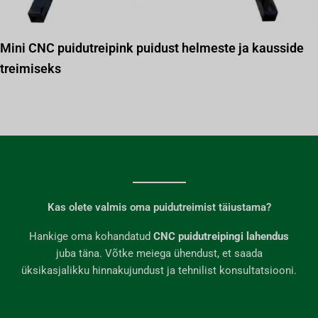
Mini CNC puidutreipink puidust helmeste ja kausside
treimiseks
Kas olete valmis oma puidutreimist täiustama?
Hankige oma kohandatud
CNC puidutreipingi lahendus
juba täna. Võtke meiega ühendust, et saada
üksikasjalikku hinnakujundust ja tehnilist konsultatsiooni.