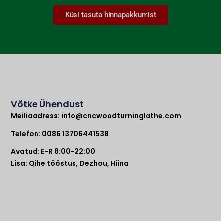
Küsi tasuta hinnapakkumist
Võtke Ühendust
Meiliaadress:
info@cncwoodturninglathe.com
Telefon: 0086 13706441538
Avatud: E-R 8:00-22:00
Lisa: Qihe tööstus, Dezhou, Hiina