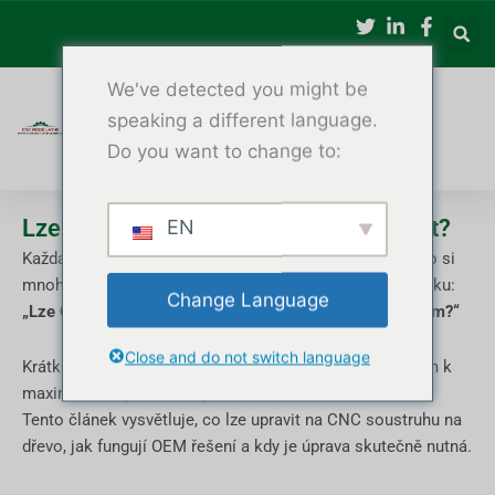
Přeskočit
na
obsah
We've detected you might be
speaking a different language.
Do you want to change to:
Lze CNC soustruh na dřevo přizpůsobit?
EN
Každá dřevozpracující továrna vyrábí jiné produkty. Proto si
mnoho kupujících před objednáním klade důležitou otázku:
Change Language
„Lze CNC soustruh na dřevo přizpůsobit mým produktům?“
Close and do not switch language
Krátká odpověď zní
Ano
– a přizpůsobení je často klíčem k
maximalizaci produktivity a návratnosti investic.
Tento článek vysvětluje, co lze upravit na CNC soustruhu na
dřevo, jak fungují OEM řešení a kdy je úprava skutečně nutná.