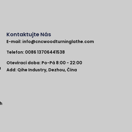
Kontaktujte Nás
E-mail:
info@cncwoodturninglathe.com
Telefon: 0086 13706441538
Otevírací doba: Po-Pá 8:00 - 22:00
a
Add: Qihe Industry, Dezhou, Čína
h