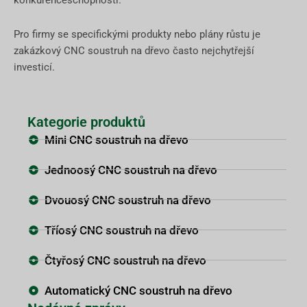
konkurenceschopnosti.
Pro firmy se specifickými produkty nebo plány růstu je
zakázkový CNC soustruh na dřevo často nejchytřejší
investicí.
Kategorie produktů
Mini CNC soustruh na dřevo
Jednoosý CNC soustruh na dřevo
Dvouosý CNC soustruh na dřevo
Tříosý CNC soustruh na dřevo
Čtyřosý CNC soustruh na dřevo
Automatický CNC soustruh na dřevo