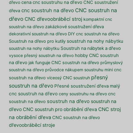
dřevo
cena cnc soustruhu na dřevo
CNC soustružení
CNC soustruh na
cnc soustruh na dřevo
dřeva
dřevo
CNC dřevoobráběcí stroj
kompaktní cnc
soustruh na dřevo
zakázkové soustružení dřeva
dekorativní soustruh na dřevo
DIY cnc soustruh na dřevo
soustruh na nohy nábytku
Soustruh na dřevo pro kutily
soustruh na nohy nábytku
Soustruh na nábytek a dřevo
vysoce přesný soustruh na dřevo
hobby CNC soustruh
na dřevo
jak funguje CNC soustruh na dřevo
průmyslový
soustruh na dřevo
průvodce nákupem soustruhu
mini cnc
přesný
soustruh na dřevo
víceosý CNC soustruh
soustruh na dřevo
malý
Přesné soustružení dřeva
cnc soustruh na dřevo
ceny soustruhu na dřevo
cnc
soustruh na dřevo
soustruh na
soustruh na dřevo
CNC stroj
dřevo
CNC soustruh pro obrábění dřeva
na obrábění dřeva
CNC soustruh na dřevo
dřevoobráběcí stroje