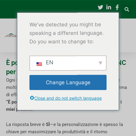
Vai
al
contenuto
We've detected you might be
speaking a different language.
Do you want to change to:
È possibile personalizzare un tornio CNC
EN
per legno?
Ogni falegnameria produce prodotti diversi. Ecco perché
Change Language
molti acquirenti si pongono una domanda importante prima
di effettuare un ordine:
Close and do not switch language
“È possibile personalizzare un tornio CNC per legno per i
miei prodotti?”
La risposta breve è
SÌ
—e la personalizzazione è spesso la
chiave per massimizzare la produttività e il ritorno