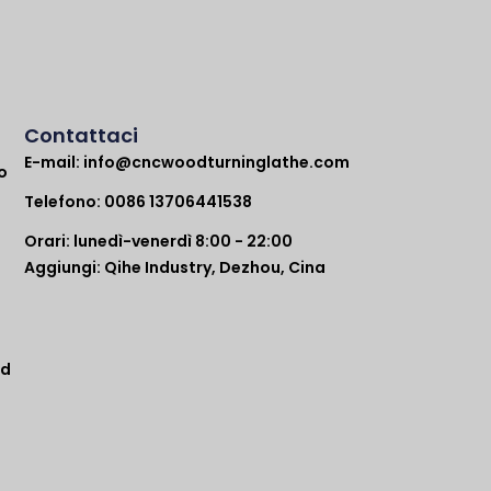
Contattaci
E-mail:
info@cncwoodturninglathe.com
o
Telefono: 0086 13706441538
Orari: lunedì-venerdì 8:00 - 22:00
Aggiungi: Qihe Industry, Dezhou, Cina
ad