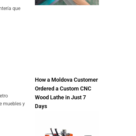
ntería que
How a Moldova Customer
Ordered a Custom CNC
etro
Wood Lathe in Just 7
de muebles y
Days