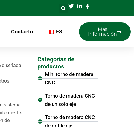
Más
Contacto
ES
Información
Categorías de
e diseñada
productos
Mini torno de madera
otros
CNC
Torno de madera CNC
de un solo eje
un sistema
niforme. Es
Torno de madera CNC
ón de
de doble eje