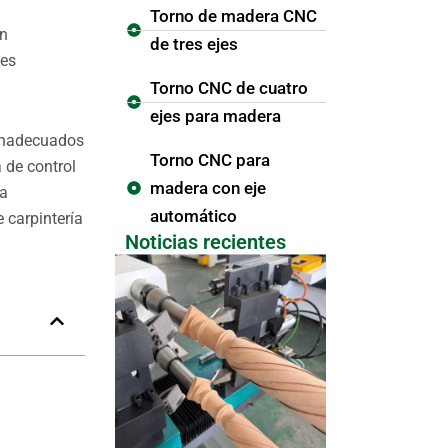
Torno de madera CNC
un
de tres ejes
les
Torno CNC de cuatro
ejes para madera
 inadecuados
Torno CNC para
 de control
madera con eje
ta
automático
e carpintería
Noticias recientes