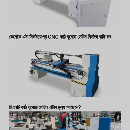
কেনেকৈ এটা নিৰ্ভৰযোগ্য CNC কাঠ ঘূৰোৱা মেচিন নিৰ্মাতা বাছি লব
চিএনচি কাঠ ঘূৰোৱা মেচিন এটাৰ মূল্য আছেনে?