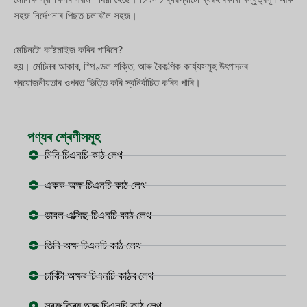
সহজ নিৰ্দেশনাৰ পিছত চলাবলৈ সহজ।
মেচিনটো কাষ্টমাইজ কৰিব পাৰিনে?
হয়। মেচিনৰ আকাৰ, স্পিণ্ডল শক্তি, আৰু বৈকল্পিক কাৰ্য্যসমূহ উৎপাদনৰ
প্ৰয়োজনীয়তাৰ ওপৰত ভিত্তি কৰি স্বনিৰ্বাচিত কৰিব পাৰি।
পণ্যৰ শ্ৰেণীসমূহ
মিনি চিএনচি কাঠ লেথ
একক অক্ষ চিএনচি কাঠ লেথ
ডাবল এক্সিছ চিএনচি কাঠ লেথ
তিনি অক্ষ চিএনচি কাঠ লেথ
চাৰিটা অক্ষৰ চিএনচি কাঠৰ লেথ
স্বয়ংক্ৰিয় অক্ষ চিএনচি কাঠ লেথ