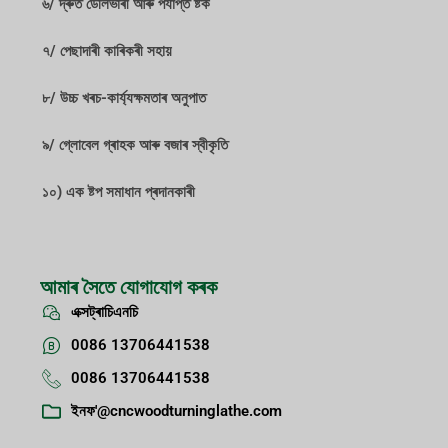
৬/ দ্ৰুত ডেলিভাৰী আৰু পৰ্যাপ্ত ষ্টক
৭/ পেছাদাৰী কাৰিকৰী সহায়
৮/ উচ্চ খৰচ-কাৰ্য্যক্ষমতাৰ অনুপাত
৯/ গ্লোবেল গ্ৰাহক আৰু বজাৰ স্বীকৃতি
১০) এক ষ্টপ সমাধান প্ৰদানকাৰী
আমাৰ সৈতে যোগাযোগ কৰক
এক্সট্ৰাচিএনচি
0086 13706441538
0086 13706441538
ইনফ'@cncwoodturninglathe.com