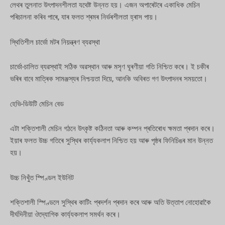
লেথৰ তুলনাত উৎপাদনশীলতা যথেষ্ট উন্নত হয়। এজন অপাৰেটৰে একাধিক মেচিন
পৰিচালনা কৰিব পাৰে, যাৰ ফলত শ্ৰমৰ নিৰ্ভৰশীলতা হ্ৰাস পায়।
স্থিতিশীল চাৰ্ভো মটৰ নিয়ন্ত্ৰণ ব্যৱস্থা
চাৰ্ভো-চালিত ব্যৱস্থাই সঠিক অৱস্থান আৰু মসৃণ ঘূৰণীয়া গতি নিশ্চিত কৰে। ই চকীৰ
ভৰিৰ বাবে মাত্ৰিক সামঞ্জস্যৰ নিশ্চয়তা দিয়ে, আনকি অবিৰত গণ উৎপাদনৰ সময়তো।
হেভি-ডিউটি মেচিন বেড
এটা শক্তিশালী মেচিন গঠনে উৎকৃষ্ট কঠিনতা আৰু কম্পন প্ৰতিৰোধ ক্ষমতা প্ৰদান কৰে।
ইয়াৰ ফলত উচ্চ গতিৰে সুস্থিৰ কাৰ্য্যকলাপ নিশ্চিত হয় আৰু পৃষ্ঠৰ ফিনিচিঙৰ মান উন্নত
হয়।
উচ্চ নিখুঁত স্পিণ্ডল ইউনিট
শক্তিশালী স্পিণ্ডলে সুস্থিৰ কাটিং প্ৰদৰ্শন প্ৰদান কৰে আৰু অতি উত্তাপ নোহোৱাকৈ
দীৰ্ঘদিনীয়া ঔদ্যোগিক কাৰ্য্যকলাপ সমৰ্থন কৰে।