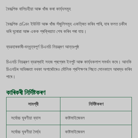
বৈকল্পিক বালিচহীয়া আৰু খাঁজ কৰা কাৰ্য্যসমূহ
বৈকল্পিক চেণ্ডিং ইউনিট আৰু খাঁজ সঁজুলিসমূহ একত্ৰিত কৰিব পাৰি, যাৰ ফলত চকীৰ
ভৰি ঘূৰোৱা আৰু একক প্ৰক্ৰিয়াত শেষ কৰিব পৰা যায়।
ব্যৱহাৰকাৰী-বন্ধুত্বপূৰ্ণ চিএনচি নিয়ন্ত্ৰণ আন্তঃপৃষ্ঠ
চিএনচি নিয়ন্ত্ৰণ ব্যৱস্থাই সহজ প্ৰগ্ৰেম ইনপুট আৰু কাৰ্য্যকলাপ সমৰ্থন কৰে। আনকি
চিএনচিৰ অভিজ্ঞতা নথকা অপাৰেটৰেও মৌলিক প্ৰশিক্ষণৰ পিছত সোনকালে আৰম্ভ কৰিব
পাৰে।
কাৰিকৰী নিৰ্দিষ্টকৰণ
সামগ্ৰী
নিৰ্দিষ্টকৰণ
সৰ্বোচ্চ ঘূৰণীয়া ব্যাস
কাষ্টমাইজেবল
সৰ্বোচ্চ ঘূৰণীয়া দৈৰ্ঘ্য
কাষ্টমাইজেবল