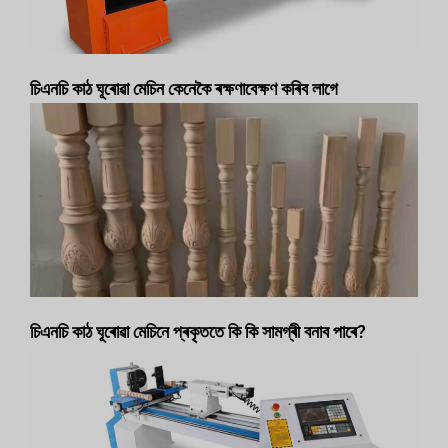
চিএনচি কাঠ ঘূৰোৱা মেচিন কেনেকৈ ৰক্ষণাবেক্ষণ কৰিব লাগে
চিএনচি কাঠ ঘূৰোৱা মেচিনে প্ৰকৃততে কি কি সামগ্ৰী বনাব পাৰে?