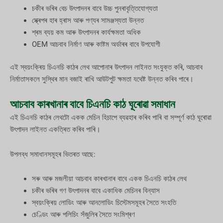
চকীৰ ভৰিৰ বেচ উৎপাদনৰ বাবে উচ্চ পুনৰাবৃত্তিযোগ্যতা
স্ক্ৰেপৰ হাৰ হ্ৰাস আৰু পণ্যৰ সামঞ্জস্যতা উন্নত
শ্ৰম ব্যয় কম আৰু উৎপাদনৰ কাৰ্যক্ষমতা অধিক
OEM আচবাব নিৰ্মাণ আৰু কাষ্টম অৰ্ডাৰৰ বাবে উপযোগী
এই স্বয়ংক্ৰিয় চিএনচি কাঠৰ লেথ আপোনাৰ উৎপাদন লাইনত সংযুক্ত কৰি, আচবাব
নিৰ্মাতাসকলে সুস্থিৰ মান বজাই ৰাখি আউটপুট ক্ষমতা যথেষ্ট উন্নত কৰিব পাৰে।
আচবাব কাৰখানাৰ বাবে চিএনচি কাঠ ঘূৰোৱা সমাধান
এই চিএনচি কাঠৰ লেথটো একক মেচিন হিচাপে ব্যৱহাৰ কৰিব পাৰি বা সম্পূৰ্ণ কাঠ ঘূৰোৱা
উৎপাদন লাইনত একত্ৰিত কৰিব পাৰি।
উপলব্ধ সমাধানসমূহৰ ভিতৰত আছে:
সৰু আৰু মজলীয়া আচবাব কাৰখানাৰ বাবে একক চিএনচি কাঠৰ লেথ
চকীৰ ভৰিৰ গণ উৎপাদনৰ বাবে একাধিক মেচিনৰ বিন্যাস
স্বয়ংক্ৰিয় লোডিং আৰু আনলোডিং চিস্টেমসমূহৰ সৈতে সংহতি
চেণ্ডিং আৰু পলিচিং সঁজুলিৰ সৈতে সংমিশ্ৰণ