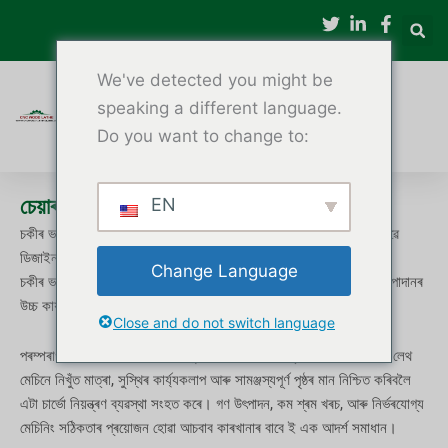
বিষয়বস্তুলৈ
যাওক
We've detected you might be
speaking a different language.
Do you want to change to:
চেয়াৰ লেগছ মেনুফেকচাৰিঙৰ বাবে চিএনচি কাঠৰ লেথ
EN
চকীৰ ভৰিৰ বাবে চিএনচি কাঠৰ লেথ হৈছে আচবাব নিৰ্মাণ উদ্যোগৰ বাবে বিশেষভাৱে
ডিজাইন কৰা এটা স্বয়ংক্ৰিয় কাঠ ঘূৰোৱা মেচিন।
Change Language
চকীৰ ভৰি, টেবুলৰ ভৰি, চোফাৰ ভৰি, আৰু অন্যান্য নলাকাৰ বা প্ৰতিসম কাঠৰ উপাদানৰ
উচ্চ কাৰ্যক্ষমতা উৎপাদনৰ বাবে ইয়াক বহুলভাৱে ব্যৱহাৰ কৰা হয়।
Close and do not switch language
পৰম্পৰাগত হাতৰ কাঠৰ লেথৰ সৈতে তুলনা কৰিলে, এই ঔদ্যোগিক চিএনচি কাঠৰ লেথ
মেচিনে নিখুঁত মাত্ৰা, সুস্থিৰ কাৰ্য্যকলাপ আৰু সামঞ্জস্যপূৰ্ণ পৃষ্ঠৰ মান নিশ্চিত কৰিবলৈ
এটা চাৰ্ভো নিয়ন্ত্ৰণ ব্যৱস্থা সংহত কৰে। গণ উৎপাদন, কম শ্ৰম খৰচ, আৰু নিৰ্ভৰযোগ্য
মেচিনিং সঠিকতাৰ প্ৰয়োজন হোৱা আচবাব কাৰখানাৰ বাবে ই এক আদৰ্শ সমাধান।