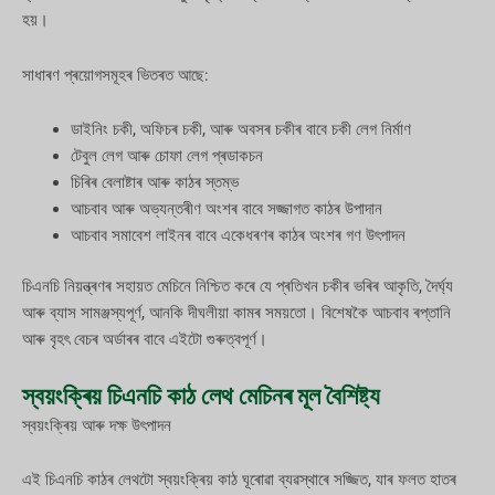
হয়।
সাধাৰণ প্ৰয়োগসমূহৰ ভিতৰত আছে:
ডাইনিং চকী, অফিচৰ চকী, আৰু অবসৰ চকীৰ বাবে চকী লেগ নিৰ্মাণ
টেবুল লেগ আৰু চোফা লেগ প্ৰডাকচন
চিৰিৰ বেলাষ্টাৰ আৰু কাঠৰ স্তম্ভ
আচবাব আৰু অভ্যন্তৰীণ অংশৰ বাবে সজ্জাগত কাঠৰ উপাদান
আচবাব সমাবেশ লাইনৰ বাবে একেধৰণৰ কাঠৰ অংশৰ গণ উৎপাদন
চিএনচি নিয়ন্ত্ৰণৰ সহায়ত মেচিনে নিশ্চিত কৰে যে প্ৰতিখন চকীৰ ভৰিৰ আকৃতি, দৈৰ্ঘ্য
আৰু ব্যাস সামঞ্জস্যপূৰ্ণ, আনকি দীঘলীয়া কামৰ সময়তো। বিশেষকৈ আচবাব ৰপ্তানি
আৰু বৃহৎ বেচৰ অৰ্ডাৰৰ বাবে এইটো গুৰুত্বপূৰ্ণ।
স্বয়ংক্ৰিয় চিএনচি কাঠ লেথ মেচিনৰ মূল বৈশিষ্ট্য
স্বয়ংক্ৰিয় আৰু দক্ষ উৎপাদন
এই চিএনচি কাঠৰ লেথটো স্বয়ংক্ৰিয় কাঠ ঘূৰোৱা ব্যৱস্থাৰে সজ্জিত, যাৰ ফলত হাতৰ