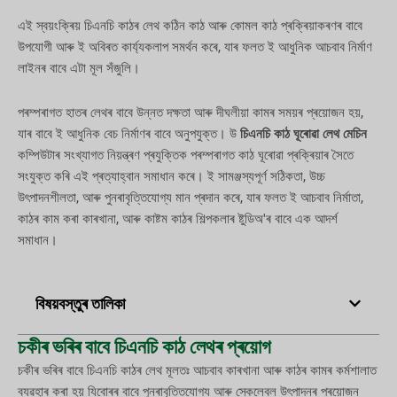
এই স্বয়ংক্ৰিয় চিএনচি কাঠৰ লেথ কঠিন কাঠ আৰু কোমল কাঠ প্ৰক্ৰিয়াকৰণৰ বাবে
উপযোগী আৰু ই অবিৰত কাৰ্য্যকলাপ সমৰ্থন কৰে, যাৰ ফলত ই আধুনিক আচবাব নিৰ্মাণ
লাইনৰ বাবে এটা মূল সঁজুলি।
পৰম্পৰাগত হাতৰ লেথৰ বাবে উন্নত দক্ষতা আৰু দীঘলীয়া কামৰ সময়ৰ প্ৰয়োজন হয়,
যাৰ বাবে ই আধুনিক বেচ নিৰ্মাণৰ বাবে অনুপযুক্ত। উ
চিএনচি কাঠ ঘূৰোৱা লেথ মেচিন
কম্পিউটাৰ সংখ্যাগত নিয়ন্ত্ৰণ প্ৰযুক্তিক পৰম্পৰাগত কাঠ ঘূৰোৱা প্ৰক্ৰিয়াৰ সৈতে
সংযুক্ত কৰি এই প্ৰত্যাহ্বান সমাধান কৰে। ই সামঞ্জস্যপূৰ্ণ সঠিকতা, উচ্চ
উৎপাদনশীলতা, আৰু পুনৰাবৃত্তিযোগ্য মান প্ৰদান কৰে, যাৰ ফলত ই আচবাব নিৰ্মাতা,
কাঠৰ কাম কৰা কাৰখানা, আৰু কাষ্টম কাঠৰ শিল্পকলাৰ ষ্টুডিঅ'ৰ বাবে এক আদৰ্শ
সমাধান।
বিষয়বস্তুৰ তালিকা
চকীৰ ভৰিৰ বাবে চিএনচি কাঠ লেথৰ প্ৰয়োগ
চকীৰ ভৰিৰ বাবে চিএনচি কাঠৰ লেথ মূলতঃ আচবাব কাৰখানা আৰু কাঠৰ কামৰ কৰ্মশালাত
ব্যৱহাৰ কৰা হয় যিবোৰৰ বাবে পুনৰাবৃত্তিযোগ্য আৰু স্কেলেবল উৎপাদনৰ প্ৰয়োজন