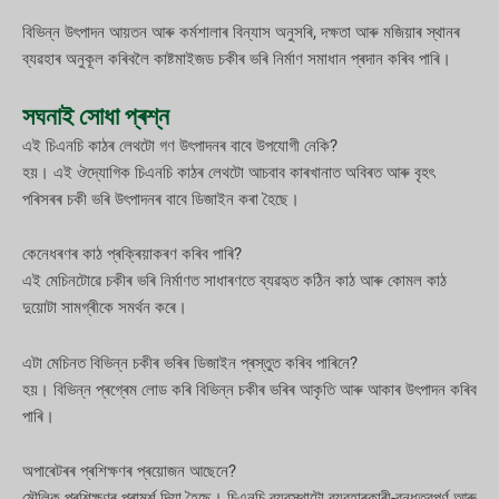
বিভিন্ন উৎপাদন আয়তন আৰু কৰ্মশালাৰ বিন্যাস অনুসৰি, দক্ষতা আৰু মজিয়াৰ স্থানৰ
ব্যৱহাৰ অনুকূল কৰিবলৈ কাষ্টমাইজড চকীৰ ভৰি নিৰ্মাণ সমাধান প্ৰদান কৰিব পাৰি।
সঘনাই সোধা প্ৰশ্ন
এই চিএনচি কাঠৰ লেথটো গণ উৎপাদনৰ বাবে উপযোগী নেকি?
হয়। এই ঔদ্যোগিক চিএনচি কাঠৰ লেথটো আচবাব কাৰখানাত অবিৰত আৰু বৃহৎ
পৰিসৰৰ চকী ভৰি উৎপাদনৰ বাবে ডিজাইন কৰা হৈছে।
কেনেধৰণৰ কাঠ প্ৰক্ৰিয়াকৰণ কৰিব পাৰি?
এই মেচিনটোৱে চকীৰ ভৰি নিৰ্মাণত সাধাৰণতে ব্যৱহৃত কঠিন কাঠ আৰু কোমল কাঠ
দুয়োটা সামগ্ৰীকে সমৰ্থন কৰে।
এটা মেচিনত বিভিন্ন চকীৰ ভৰিৰ ডিজাইন প্ৰস্তুত কৰিব পাৰিনে?
হয়। বিভিন্ন প্ৰগ্ৰেম লোড কৰি বিভিন্ন চকীৰ ভৰিৰ আকৃতি আৰু আকাৰ উৎপাদন কৰিব
পাৰি।
অপাৰেটৰৰ প্ৰশিক্ষণৰ প্ৰয়োজন আছেনে?
মৌলিক প্ৰশিক্ষণৰ পৰামৰ্শ দিয়া হৈছে। চিএনচি ব্যৱস্থাটো ব্যৱহাৰকাৰী-বন্ধুত্বপূৰ্ণ আৰু