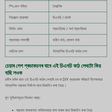
স্পিণ্ডল শক্তি
বৈকল্পিক
নিয়ন্ত্ৰণ ব্যৱস্থা
চিএনচি / চাৰ্ভো
ফিডিং মোড
স্বয়ংক্ৰিয় / অৰ্ধ স্বয়ংক্ৰিয়
প্ৰযোজ্য সামগ্ৰী
কঠিন কাঠ, কোমল কাঠ
মেচিনৰ ধৰণ
ঔদ্যোগিক চিএনচি কাঠৰ লেথ
চেয়াৰ লেগ প্ৰডাকচনৰ বাবে এই চিএনচি কাঠ লেথটো কিয়
বাছি লওক
চকীৰ ভৰিৰ বাবে এই চিএনচি কাঠৰ লেথটো চখ বা DIY ব্যৱহাৰৰ পৰিৱৰ্তে বিশেষভাৱে
ঔদ্যোগিক আচবাব নিৰ্মাণৰ বাবে ডিজাইন কৰা হৈছে।
মূল সুবিধাসমূহৰ ভিতৰত আছে:
আচবাব কাৰখানাত অবিৰতভাৱে কাম কৰাৰ বাবে ডিজাইন কৰা হৈছে