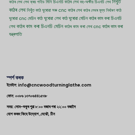
নিখুঁত
কাঠৰ লেথ
লেথ ক্ৰয় গাইড
মিনি চিএনচি কাঠৰ লেথ
বহু-অক্ষীয় চিএনচি লেথ
কাঠৰ লেথ
সৰু cnc কাঠৰ লেথ
নিখুঁত কাঠ ঘূৰোৱা
কাঠৰ লেথৰ মূল্য নিৰ্ধাৰণ
কাঠ
কাঠ ঘূৰোৱা লেথ
কাঠ ঘূৰোৱা মেচিন
কাঠৰ কাম কৰা চিএনচি
ঘূৰোৱা cnc মেচিন
কাঠৰ কাম কৰা চিএনচি মেচিন
লেথ
কাঠৰ কাম কৰা
কাঠৰ কাম কৰা লেথ cnc
যন্ত্ৰপাতি
স্পৰ্শ কৰক
ইমেইল:
info@cncwoodturninglathe.com
ফোন: ০০৮৬ ১৩৭০৬৪৪১৫৩৮
সময়: সোম-শুকুৰ পুৱা ৮:০০ বজাৰ পৰা ২২:০০ বজালৈ
যোগ কৰক:কিহে উদ্যোগ ,দেঝৌ, চীন