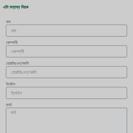
এটা মন্তব্য দিয়ক
নাম
কোম্পানী
হোৱাটছএপ/মবলি
ইমেইল
বাৰ্তা