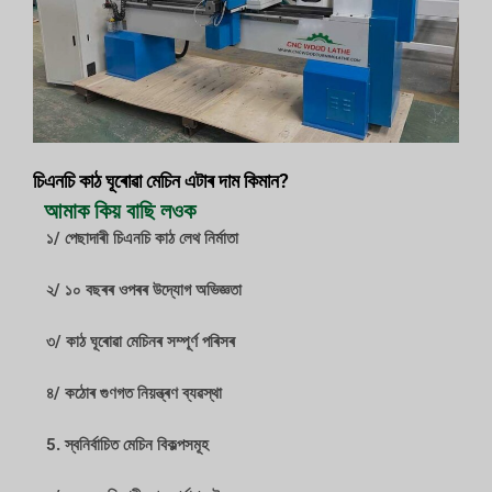
চিএনচি কাঠ ঘূৰোৱা মেচিন এটাৰ দাম কিমান?
আমাক কিয় বাছি লওক
১/ পেছাদাৰী চিএনচি কাঠ লেথ নিৰ্মাতা
২/ ১০ বছৰৰ ওপৰৰ উদ্যোগ অভিজ্ঞতা
৩/ কাঠ ঘূৰোৱা মেচিনৰ সম্পূৰ্ণ পৰিসৰ
৪/ কঠোৰ গুণগত নিয়ন্ত্ৰণ ব্যৱস্থা
5. স্বনিৰ্বাচিত মেচিন বিকল্পসমূহ