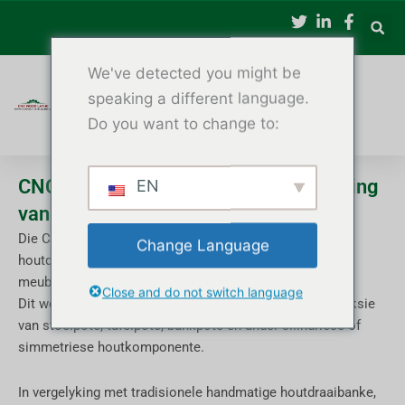
Slaan
oor
na
We've detected you might be
inhoud
speaking a different language.
Do you want to change to:
CNC-houtdraaibank vir die vervaardiging
EN
van stoelpote
Die CNC-houtdraaibank vir stoelpote is 'n outomatiese
Change Language
houtdraaimasjien wat spesiaal ontwerp is vir die
meubelvervaardigingsbedryf.
Close and do not switch language
Dit word wyd gebruik vir die hoë-doeltreffendheid produksie
van stoelpote, tafelpote, bankpote en ander silindriese of
simmetriese houtkomponente.
In vergelyking met tradisionele handmatige houtdraaibanke,