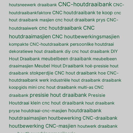
CNC-houtdraaibank
houtsneewerk draaibank
CNC-
CNC houtdraaibank te koop
houtdraaibankfaktore
cnc
hout draaibank masjien
cnc hout draaibank prys
CNC-
CNC
cnc houtdraaibank
houtdraaiwerk
houtdraaimasjien
CNC houtbewerkingsmasjien
kompakte CNC-houtdraaibank
persoonlike houtdraai
dekoratiewe hout draaibank
diy cnc hout draaibank
DIY
meubelbeen draaibank
Hout Draaibank
meubelbeen
draaimasjien
Meubel Hout Draaibank
hoë-presisie hout
draaibank
stokperdjie CNC hout draaibank
hoe CNC-
houtdraaibank werk
industriële hout draaibank
draaibank
koopgids
mini cnc hout draaibank
multi-as CNC
presisie hout draaibank
draaibank
Presisie
klein cnc hout draaibank
Houtdraai
hout draaibank
houtdraaibank
pryse
houtdraai-cnc-masjien
houtdraaimasjien
houtbewerking CNC-draaibank
houtbewerking CNC-masjien
houtwerk draaibank