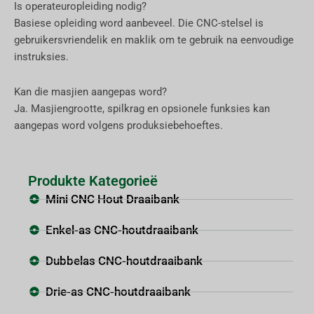
Is operateuropleiding nodig?
Basiese opleiding word aanbeveel. Die CNC-stelsel is
gebruikersvriendelik en maklik om te gebruik na eenvoudige
instruksies.
Kan die masjien aangepas word?
Ja. Masjiengrootte, spilkrag en opsionele funksies kan
aangepas word volgens produksiebehoeftes.
Produkte Kategorieë
Mini CNC Hout Draaibank
Enkel-as CNC-houtdraaibank
Dubbelas CNC-houtdraaibank
Drie-as CNC-houtdraaibank