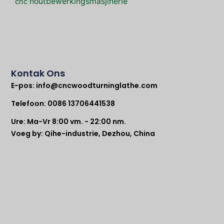
houtbewerkingsmasjinerie
cnc
Kontak Ons
E-pos:
info@cncwoodturninglathe.com
Telefoon: 0086 13706441538
Ure: Ma-Vr 8:00 vm. - 22:00 nm.
Voeg by: Qihe-industrie, Dezhou, China