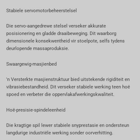
Stabiele servomotorbeheerstelsel
Die servo-aangedrewe stelsel verseker akkurate
posisionering en gladde draaibeweging. Dit waarborg
dimensionele konsekwentheid vir stoelpote, selfs tydens
deurlopende massaproduksie.
Swaargewig-masjienbed
'n Versterkte masjienstruktuur bied uitstekende rigiditeit en
vibrasiebestandheid. Dit verseker stabiele werking teen hoë
spoed en verbeter die oppervlakafwerkingskwaliteit.
Hoë-presisie-spindeleenheid
Die kragtige spil lewer stabiele snyprestasie en ondersteun
langdurige industriële werking sonder oorverhitting.