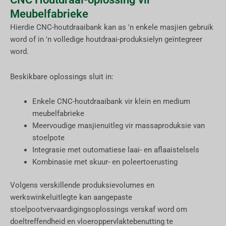
Meubelfabrieke
Hierdie CNC-houtdraaibank kan as 'n enkele masjien gebruik
word of in 'n volledige houtdraai-produksielyn geïntegreer
word.
Beskikbare oplossings sluit in:
Enkele CNC-houtdraaibank vir klein en medium
meubelfabrieke
Meervoudige masjienuitleg vir massaproduksie van
stoelpote
Integrasie met outomatiese laai- en aflaaistelsels
Kombinasie met skuur- en poleertoerusting
Volgens verskillende produksievolumes en
werkswinkeluitlegte kan aangepaste
stoelpootvervaardigingsoplossings verskaf word om
doeltreffendheid en vloeroppervlaktebenutting te