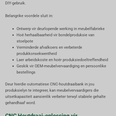
DIY-gebruik.
Belangrike voordele sluit in:
Ontwerp vir deurlopende werking in meubelfabrieke
Hoë herhaalbaarheid vir bondelproduksie van
stoelpote
Verminderde afvalkoers en verbeterde
produkkonsekwentheid
Laer arbeidskoste en hoër produksiedoeltreffendheid
Geskik vir OEM-meubelvervaardiging en persoonlike
bestellings
Deur hierdie outomatiese CNC-houtdraaibank in jou
produksielyn te integreer, kan meubelvervaardigers die
uitsetkapasiteit aansienlik verbeter terwyl stabiele gehalte
gehandhaaf word.
CNC Houtdraai-oplossing vir