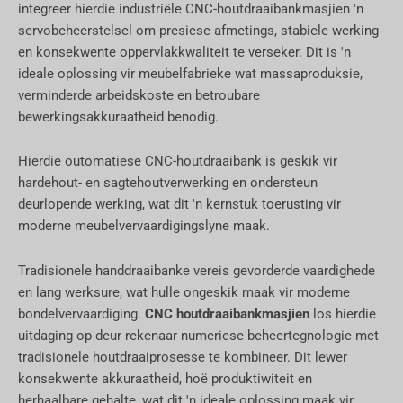
integreer hierdie industriële CNC-houtdraaibankmasjien 'n
servobeheerstelsel om presiese afmetings, stabiele werking
en konsekwente oppervlakkwaliteit te verseker. Dit is 'n
ideale oplossing vir meubelfabrieke wat massaproduksie,
verminderde arbeidskoste en betroubare
bewerkingsakkuraatheid benodig.
Hierdie outomatiese CNC-houtdraaibank is geskik vir
hardehout- en sagtehoutverwerking en ondersteun
deurlopende werking, wat dit 'n kernstuk toerusting vir
moderne meubelvervaardigingslyne maak.
Tradisionele handdraaibanke vereis gevorderde vaardighede
en lang werksure, wat hulle ongeskik maak vir moderne
bondelvervaardiging.
CNC houtdraaibankmasjien
los hierdie
uitdaging op deur rekenaar numeriese beheertegnologie met
tradisionele houtdraaiprosesse te kombineer. Dit lewer
konsekwente akkuraatheid, hoë produktiwiteit en
herhaalbare gehalte, wat dit 'n ideale oplossing maak vir