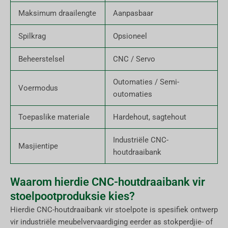
Maksimum draailengte
Aanpasbaar
Spilkrag
Opsioneel
Beheerstelsel
CNC / Servo
Outomaties / Semi-
Voermodus
outomaties
Toepaslike materiale
Hardehout, sagtehout
Industriële CNC-
Masjientipe
houtdraaibank
Waarom hierdie CNC-houtdraaibank vir
stoelpootproduksie kies?
Hierdie CNC-houtdraaibank vir stoelpote is spesifiek ontwerp
vir industriële meubelvervaardiging eerder as stokperdjie- of