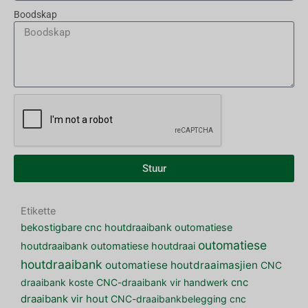
Boodskap
Stuur
Etikette
bekostigbare cnc houtdraaibank
outomatiese
outomatiese
houtdraaibank
outomatiese houtdraai
houtdraaibank
outomatiese houtdraaimasjien
CNC
draaibank koste
CNC-draaibank vir handwerk
cnc
draaibank vir hout
CNC-draaibankbelegging
cnc