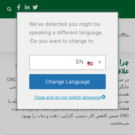
رش
ه
حتوا
We've detected you might be
speaking a different language.
Do you want to change to:
تراش چوب CNC
EN
چرا یک تراش چوب CNC را انتخاب کنید: از
علاقه‌مندان تا کارگاه‌های حرفه‌ای
در صنایع چوبی مدرن و تولید مبلمان، ماشین‌های تراش چوب CNC
Change Language
جایگزین پیشرفته و خودکاری برای ماشین‌های تراش دستی سنتی
هستند.
Close and do not switch language
چه در حال تولید پایه‌های مبلمان چوبی سفارشی، ستون‌های پله یا
قطعات دسته‌ای مانند نرده و پایه‌های میز باشید، تراش‌های چوب
CNC ضمن کاهش کار دستی، کارایی، دقت و ثبات را بهبود
می‌بخشند.