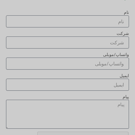
نام
شرکت
واتساپ/موبلی
ایمیل
پیام