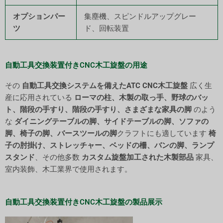
オプションパー
集塵機、スピンドルアップグレー
ツ
ド、回転装置
自動工具交換装置付きCNC木工旋盤の用途
ChatGPT
その
自動工具交換システムを備えたATC CNC木工旋盤
広く生
说：
産に応用されている
ローマの柱、木製の取っ手、野球のバッ
ト、階段の手すり、階段の手すり、さまざまな家具の脚
のよう
な
ダイニングテーブルの脚、サイドテーブルの脚、ソファの
脚、椅子の脚、バースツールの脚
クラフトにも適しています
椅
子の肘掛け、ストレッチャー、ベッドの柵、バンの脚、ランプ
スタンド
、その他多数
カスタム旋盤加工された木製部品
家具、
室内装飾、木工業界で使用されます。
自動工具交換装置付きCNC木工旋盤の製品展示