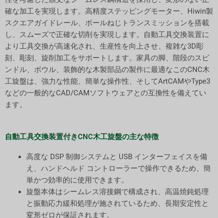
確な加工を実現します。高精度ステッピングモーター、Hiwin製
スクエアガイドレール、ボールねじトランスミッションを搭載
し、スムーズで正確な切削を実現します。自動工具交換装置に
より工具交換が高速化され、生産性を向上させ、複雑な3D彫
刻、彫刻、旋削加工をサポートします。家具の脚、階段のスピ
ンドル、ボウル、装飾的な木製部品の製作に最適なこのCNC木
工旋盤は、強力な性能、簡単な操作性、そしてArtCAMやType3
などの一般的なCAD/CAMソフトウェアとの互換性を備えてい
ます。
自動工具交換装置付きCNC木工旋盤の主な特徴
高度な DSP 制御システムと USB インターフェイスを備
え、ハンドヘルド コントローラーで操作できるため、簡
単かつ効率的に使用できます。
旋盤本体はシームレス溶接鋼で構成され、高温焼鈍処理
と振動応力緩和処理が施されているため、長期安定性と
変形ゼロが保証されます。