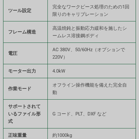
完全なワークピース処理のための1回
ツール設定
限りのキャリブレーション
高温焼鈍と振動応力緩和を施したシ
フレーム構造
ームレス溶接鋼ボディ
AC 380V、50/60Hz（オプションで
電圧
220V）
モーター出力
4.0kW
オフライン操作機能を備えた完全自
作業モード
動
サポートされて
いるファイル形
G コード、PLT、DXF など
式
正味重量
約1000kg