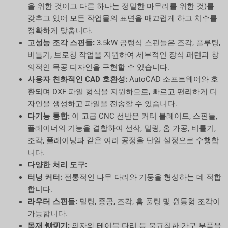
을 위한 것이고 다른 하나는 정밀한 마무리를 위한 것)를
갖추고 있어 모든 작업물의 표면을 매끄럽게 하고 치수를
정확하게 맞춥니다.
고성능 조각 스핀들:
3.5kW 공랭식 스핀들은 조각, 플루팅,
비틀기, 브로칭 작업을 지원하여 세부적인 장식 패턴과 창
의적인 목공 디자인을 구현할 수 있습니다.
사용자 친화적인 CAD 호환성:
AutoCAD 소프트웨어와 호
환되며 DXF 파일 형식을 지원하므로, 빠르고 편리하게 디
자인을 생성하고 파일을 전송할 수 있습니다.
다기능 통합:
이 고급 CNC 선반은 커터 블레이드, 스핀들,
플레이너의 기능을 결합하여 선삭, 밀링, 홈 가공, 비틀기,
조각, 플레이닝과 같은 여러 공정을 단일 설정으로 수행합
니다.
다양한 처리 도구:
터닝 커터:
전통적인 나무 다리와 기둥을 형성하는 데 적합
합니다.
라우터 스핀들:
밀링, 중공, 조각, 홈 풀링 및 원통형 조각이
가능합니다.
목재 刨切기:
의자와 테이블 다리 등 불규칙한 가구 부품을