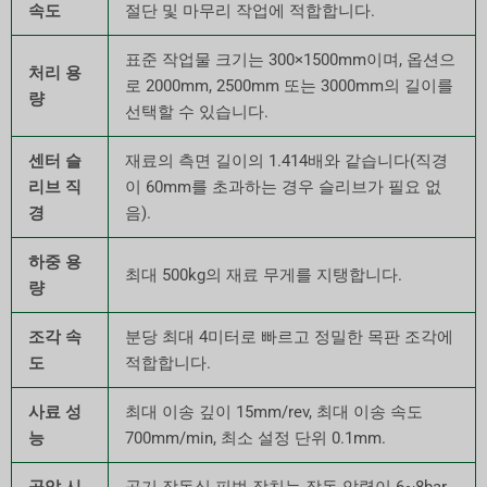
속도
절단 및 마무리 작업에 적합합니다.
표준 작업물 크기는 300×1500mm이며, 옵션으
처리 용
로 2000mm, 2500mm 또는 3000mm의 길이를
량
선택할 수 있습니다.
센터 슬
재료의 측면 길이의 1.414배와 같습니다(직경
리브 직
이 60mm를 초과하는 경우 슬리브가 필요 없
경
음).
하중 용
최대 500kg의 재료 무게를 지탱합니다.
량
조각 속
분당 최대 4미터로 빠르고 정밀한 목판 조각에
도
적합합니다.
사료 성
최대 이송 깊이 15mm/rev, 최대 이송 속도
능
700mm/min, 최소 설정 단위 0.1mm.
공압 시
공기 작동식 피벗 장치는 작동 압력이 6~8bar