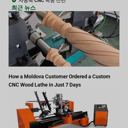
자동축 CNC 목공 선반
최근 뉴스
How a Moldova Customer Ordered a Custom
CNC Wood Lathe in Just 7 Days