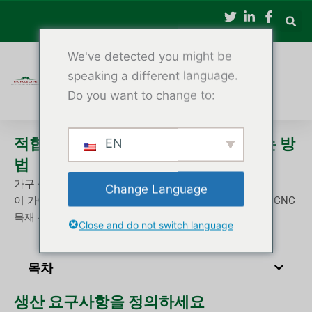
콘
텐
츠
We've detected you might be
로
건
speaking a different language.
너
Do you want to change to:
뛰
기
적합한 CNC 목공 선반 기계를 선택하는 방
EN
법
가구 생산과 산업 생산 중 어느 쪽이 더 나을까요?
Change Language
이 가이드에서는 설명합니다
진정으로 중요한 것
상업용 CNC
목재 선반 기계를 선택할 때 고려해야 할 사항입니다.
Close and do not switch language
목차
생산 요구사항을 정의하세요