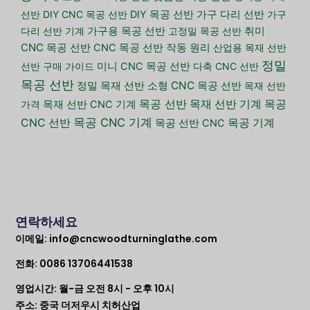
가구 다리 선반
선반
DIY CNC 목공 선반
DIY 목공 선반
가구
다리 선반 기계
가구용 목공 선반
고정밀 목공 선반
취미
CNC 목공 선반
CNC 목공 선반 작동 원리
산업용 목재 선반
정밀
선반 구매 가이드
미니 CNC 목공 선반
다축 CNC 선반
목공 선반
소형 CNC 목공 선반
정밀 목재 선반
목재 선반
목공 선반
목재 선반 기계
목공
가격
목재 선반 CNC 기계
목공 CNC 기계
CNC 선반
목공 기계
목공 선반 CNC
연락하세요
이메일:
info@cncwoodturninglathe.com
전화: 0086 13706441538
영업시간: 월-금 오전 8시 - 오후 10시
주소: 중국 더저우시 치허산업