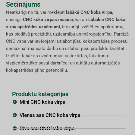
Secinājums
Neatkarīgi no tā, vai meklējat
labākā CNC koka virpa
,
spēcīgs
CNC koka virpas mašīna
, vai arī
Labākie CNC koka
virpu apstrādes uzņēmumi
, ir svarīgi izvēlēties aprīkojumu,
kas piedāvā precizitāti, uzticamību un mērogojamību. Pareizā
CNC virpa var ievērojami uzlabot jūsu kokapstrādes procesu,
samazināt manuālo darbu un uzlabot jūsu produktu kvalitāti.
Izpētiet labākos uzņēmumus un iekārtas, lai atrastu
vispiemērotāko savai darbnīcai un atklātu automatizētās
kokapstrādes pilno potenciālu.
Produktu kategorijas
Mini CNC koka virpa
Vienas ass CNC koka virpa
Divu asu CNC koka virpa