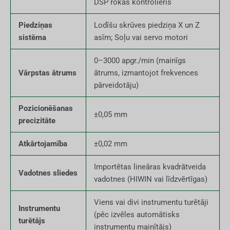
DSP rokas kontrolieris
Piedziņas
Lodīšu skrūves piedziņa X un Z
sistēma
asīm; Soļu vai servo motori
0–3000 apgr./min (mainīgs
Vārpstas ātrums
ātrums, izmantojot frekvences
pārveidotāju)
Pozicionēšanas
±0,05 mm
precizitāte
Atkārtojamība
±0,02 mm
Importētas lineāras kvadrātveida
Vadotnes sliedes
vadotnes (HIWIN vai līdzvērtīgas)
Viens vai divi instrumentu turētāji
Instrumentu
(pēc izvēles automātisks
turētājs
instrumentu mainītājs)