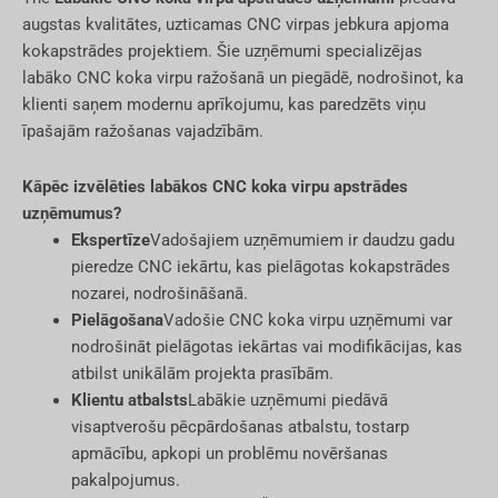
augstas kvalitātes, uzticamas CNC virpas jebkura apjoma
kokapstrādes projektiem. Šie uzņēmumi specializējas
labāko CNC koka virpu ražošanā un piegādē, nodrošinot, ka
klienti saņem modernu aprīkojumu, kas paredzēts viņu
īpašajām ražošanas vajadzībām.
Kāpēc izvēlēties labākos CNC koka virpu apstrādes
uzņēmumus?
Ekspertīze
Vadošajiem uzņēmumiem ir daudzu gadu
pieredze CNC iekārtu, kas pielāgotas kokapstrādes
nozarei, nodrošināšanā.
Pielāgošana
Vadošie CNC koka virpu uzņēmumi var
nodrošināt pielāgotas iekārtas vai modifikācijas, kas
atbilst unikālām projekta prasībām.
Klientu atbalsts
Labākie uzņēmumi piedāvā
visaptverošu pēcpārdošanas atbalstu, tostarp
apmācību, apkopi un problēmu novēršanas
pakalpojumus.