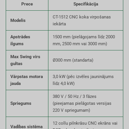
Prece
Specifikācija
CT-1512 CNC koka virpošanas
Modelis
iekārta
Apstrādes
1500 mm (pielāgojams līdz 2000
ilgums
mm, 2500 mm vai 3000 mm)
Max Swing virs
Ø300 mm (standarta)
gultas
Vārpstas motora
3,0 kW (pēc izvēles jauninājums
jauda
līdz 4,0 kW)
380 V / 50 Hz / 3 fāzes
Spriegums
(pieejamas pielāgotas versijas
220 V spriegumam)
12 collu pilnkrāsu CNC ekrāns vai
Vadības sistēma