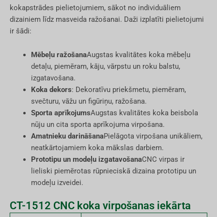
kokapstrādes pielietojumiem, sākot no individuāliem
dizainiem līdz masveida ražošanai. Daži izplatīti pielietojumi
ir šādi:
Mēbeļu ražošana
Augstas kvalitātes koka mēbeļu
detaļu, piemēram, kāju, vārpstu un roku balstu,
izgatavošana.
Koka dekors
: Dekoratīvu priekšmetu, piemēram,
svečturu, vāžu un figūriņu, ražošana.
Sporta aprīkojums
Augstas kvalitātes koka beisbola
nūju un cita sporta aprīkojuma virpošana.
Amatnieku darināšana
Pielāgota virpošana unikāliem,
neatkārtojamiem koka mākslas darbiem.
Prototipu un modeļu izgatavošana
CNC virpas ir
lieliski piemērotas rūpnieciskā dizaina prototipu un
modeļu izveidei.
CT-1512 CNC koka virpošanas iekārta