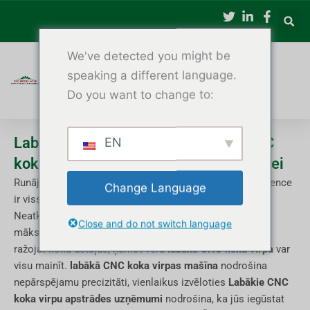
Pāriet
uz
saturu
We've detected you might be
speaking a different language.
Do you want to change to:
Labākā CNC koka virpa — labākie CNC
EN
koka virpu uzņēmumi precīzai apstrādei
Runājot par kokapstrādi, precizitāte, ātrums un konsekvence
Change Language
ir vissvarīgākās.
Neatkarīgi no tā, vai veidojat mēbeles pēc pasūtījuma,
Close and do not switch language
mākslinieciskus koka virpošanas darbus vai masveidā
ražojat koka detaļas, ņemot vērā
labākā CNC koka virpa
var
visu mainīt.
labākā CNC koka virpas mašīna
nodrošina
nepārspējamu precizitāti, vienlaikus izvēloties
Labākie CNC
koka virpu apstrādes uzņēmumi
nodrošina, ka jūs iegūstat