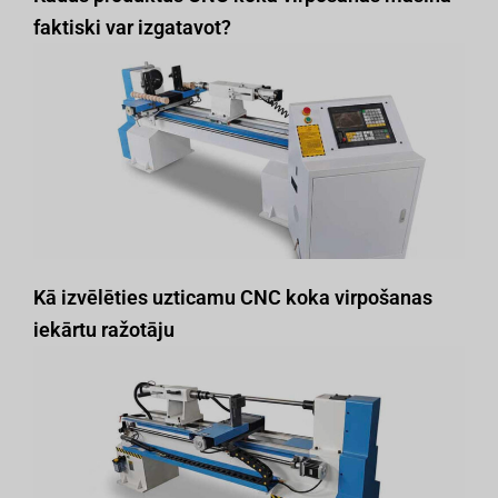
faktiski var izgatavot?
Kā izvēlēties uzticamu CNC koka virpošanas
iekārtu ražotāju