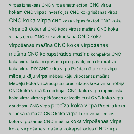
virpas izmaksas
CNC virpa amatniecībai
CNC virpa
kokam
CNC virpas investīcijas
CNC kokgriešanas virpa
CNC koka virpa
CNC koka
CNC koka virpas faktori
virpa pārdošanai
CNC koka virpas mašīna
CNC koka
CNC koka
virpas cena
CNC koka virpošana
CNC koka virpošanas
virpošanas mašīna
mašīna
CNC kokapstrādes mašīna
kompakta CNC
koka virpa
koka virpošana pēc pasūtījuma
dekoratīva
koka virpa
DIY CNC koka virpa
Pašdarināta koka virpa
mēbeļu kāju virpa
mēbeļu kāju virpošanas mašīna
Mēbeļu koka virpa
augstas precizitātes koka virpa
hobija
CNC koka virpa
Kā darbojas CNC koka virpa
rūpnieciskā
koka virpa
virpas pirkšanas ceļvedis
mini CNC koka virpa
precīza koka virpa
daudzasu CNC virpa
Precīza koka
maza CNC koka virpa
virpošana
koka virpas cenas
koka virpošanas virpa
koka virpošanas CNC mašīna
koka virpošanas mašīna
kokapstrādes CNC virpa