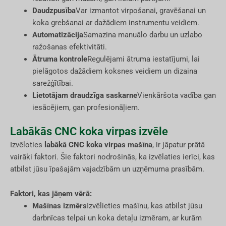
Daudzpusība
Var izmantot virpošanai, gravēšanai un
koka grebšanai ar dažādiem instrumentu veidiem.
Automatizācija
Samazina manuālo darbu un uzlabo
ražošanas efektivitāti.
Ātruma kontrole
Regulējami ātruma iestatījumi, lai
pielāgotos dažādiem koksnes veidiem un dizaina
sarežģītībai.
Lietotājam draudzīga saskarne
Vienkāršota vadība gan
iesācējiem, gan profesionāļiem.
Labākās CNC koka virpas izvēle
Izvēloties
labākā CNC koka virpas mašīna
, ir jāpatur prātā
vairāki faktori. Šie faktori nodrošinās, ka izvēlaties ierīci, kas
atbilst jūsu īpašajām vajadzībām un uzņēmuma prasībām.
Faktori, kas jāņem vērā:
Mašīnas izmērs
Izvēlieties mašīnu, kas atbilst jūsu
darbnīcas telpai un koka detaļu izmēram, ar kurām