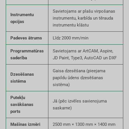
Savietojams ar plašu virpošanas
Instrumentu
instrumentu, karbīda un tērauda
opcijas
instrumentu klāstu
Padeves ātrums
Līdz 2000 mm/min
Programmatūras
Savietojams ar ArtCAM, Aspire,
saderība
JD Paint, Type3, AutoCAD un DXF
Gaisa dzesēšana (pieejama
Dzesēšanas
papildu ūdens dzesēšanas
sistēma
sistēma)
Putekļu
Jā (pēc izvēles savienojuma
savākšanas
saskarne)
ports
Mašīnas izmēri
2500 mm × 1300 mm × 1400 mm