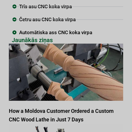
Trīs asu CNC koka virpa
Četru asu CNC koka virpa
Automātiska ass CNC koka virpa
Jaunākās ziņas
How a Moldova Customer Ordered a Custom
CNC Wood Lathe in Just 7 Days