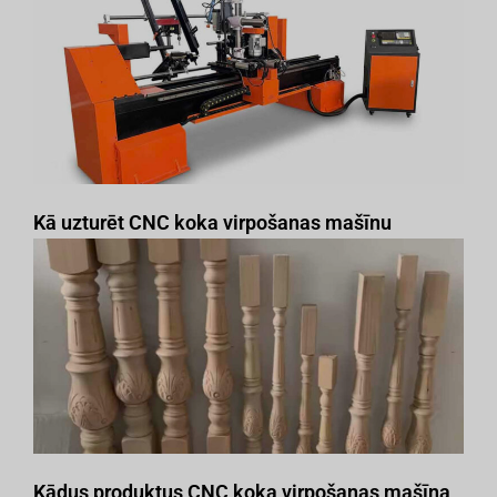
Kā uzturēt CNC koka virpošanas mašīnu
Kādus produktus CNC koka virpošanas mašīna