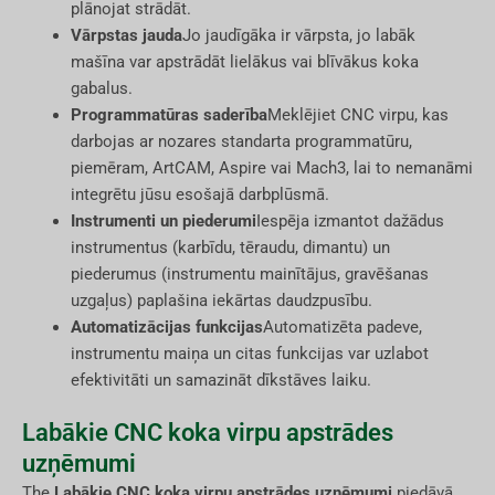
plānojat strādāt.
Vārpstas jauda
Jo jaudīgāka ir vārpsta, jo labāk
mašīna var apstrādāt lielākus vai blīvākus koka
gabalus.
Programmatūras saderība
Meklējiet CNC virpu, kas
darbojas ar nozares standarta programmatūru,
piemēram, ArtCAM, Aspire vai Mach3, lai to nemanāmi
integrētu jūsu esošajā darbplūsmā.
Instrumenti un piederumi
Iespēja izmantot dažādus
instrumentus (karbīdu, tēraudu, dimantu) un
piederumus (instrumentu mainītājus, gravēšanas
uzgaļus) paplašina iekārtas daudzpusību.
Automatizācijas funkcijas
Automatizēta padeve,
instrumentu maiņa un citas funkcijas var uzlabot
efektivitāti un samazināt dīkstāves laiku.
Labākie CNC koka virpu apstrādes
uzņēmumi
The
Labākie CNC koka virpu apstrādes uzņēmumi
piedāvā