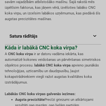
savām vajadzībām atbilstošāko mašīnu. Šajā rakstā mēs
izpētīsim faktorus, kas jāņem vērā, izvēloties labāko CNC
koka virpu, un izcelsim labākos uzņēmumus, kas piedāvā šīs
augstas precizitātes mašīnas.
Satura rādītājs
Kāda ir labākā CNC koka virpa?
A
CNC koka virpa
ir ar datoru vadāma iekārta, kas
automatizē koksnes veidošanas un pārvēršanas simetriskos
objektos procesu.
labākā CNC koka virpa
apvieno jaunākās
tehnoloģijas, uzticamību un daudzpusību, ļaujot
kokapstrādniekiem viegli ražot augstas kvalitātes koka
izstrādājumus.
Labākās CNC koka virpas galvenās iezīmes:
Augsta precizitāte
Precīzi griezumi un atkārtojami
rezultāti gan mazām, gan lielām partijām.