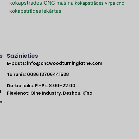
kokapstrādes CNC mašīna
kokapstrādes virpa cnc
kokapstrādes iekārtas
s
Sazinieties
E-pasts:
info@cncwoodturninglathe.com
a
Tālrunis: 0086 13706441538
Darba laiks: P.-Pk. 8:00–22:00
a
Pievienot: Qihe Industry, Dezhou, Ķīna
pa