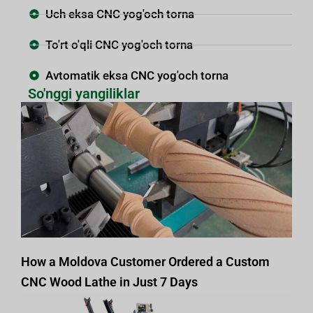
Uch eksa CNC yog'och torna
To'rt o'qli CNC yog'och torna
Avtomatik eksa CNC yog'och torna
So'nggi yangiliklar
How a Moldova Customer Ordered a Custom
CNC Wood Lathe in Just 7 Days