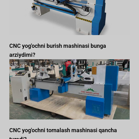
CNC yog'ochni burish mashinasi bunga
arziydimi?
CNC yog'ochni tornalash mashinasi qancha