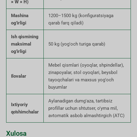
× W × H)
Mashina
1200–1500 kg (konfiguratsiyaga
og'irligi
qarab farq qiladi)
Ish qismining
maksimal
50 kg (yog'och turiga qarab)
og'irligi
Mebel qismlari (oyoqlar, shpindellar),
zinapoyalar, stol oyoqlari, beysbol
Ilovalar
tayoqchalari va maxsus yog'och
buyumlar
Aylanadigan dumg'aza, tartibsiz
Ixtiyoriy
profillar uchun shtutser, o'yma mil,
qo'shimchalar
avtomatik asbob almashtirgich (ATC)
Xulosa