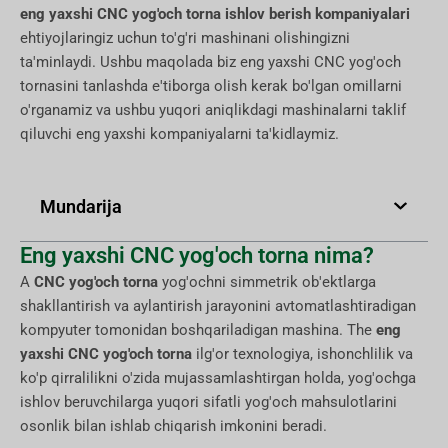
eng yaxshi CNC yog'och torna ishlov berish kompaniyalari
ehtiyojlaringiz uchun to'g'ri mashinani olishingizni
ta'minlaydi. Ushbu maqolada biz eng yaxshi CNC yog'och
tornasini tanlashda e'tiborga olish kerak bo'lgan omillarni
o'rganamiz va ushbu yuqori aniqlikdagi mashinalarni taklif
qiluvchi eng yaxshi kompaniyalarni ta'kidlaymiz.
Mundarija
Eng yaxshi CNC yog'och torna nima?
A
CNC yog'och torna
yog'ochni simmetrik ob'ektlarga
shakllantirish va aylantirish jarayonini avtomatlashtiradigan
kompyuter tomonidan boshqariladigan mashina. The
eng
yaxshi CNC yog'och torna
ilg'or texnologiya, ishonchlilik va
ko'p qirralilikni o'zida mujassamlashtirgan holda, yog'ochga
ishlov beruvchilarga yuqori sifatli yog'och mahsulotlarini
osonlik bilan ishlab chiqarish imkonini beradi.