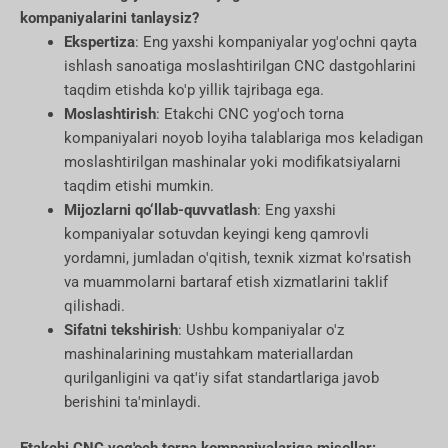
kompaniyalarini tanlaysiz?
Ekspertiza
: Eng yaxshi kompaniyalar yog'ochni qayta
ishlash sanoatiga moslashtirilgan CNC dastgohlarini
taqdim etishda ko'p yillik tajribaga ega.
Moslashtirish
: Etakchi CNC yog'och torna
kompaniyalari noyob loyiha talablariga mos keladigan
moslashtirilgan mashinalar yoki modifikatsiyalarni
taqdim etishi mumkin.
Mijozlarni qo‘llab-quvvatlash
: Eng yaxshi
kompaniyalar sotuvdan keyingi keng qamrovli
yordamni, jumladan o'qitish, texnik xizmat ko'rsatish
va muammolarni bartaraf etish xizmatlarini taklif
qilishadi.
Sifatni tekshirish
: Ushbu kompaniyalar o'z
mashinalarining mustahkam materiallardan
qurilganligini va qat'iy sifat standartlariga javob
berishini ta'minlaydi.
Etakchi CNC yog'och torna kompaniyalariga misollar: