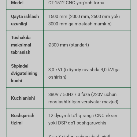
Model
CT-1512 CNC yog'och torna
Qayta ishlash
1500 mm (2000 mm, 2500 mm yoki
uzunligi
3000 mm ga moslash mumkin)
To'shakda
maksimal
Ø300 mm (standart)
tebranish
Shpindel
3,0 kVt (ixtiyoriy ravishda 4,0 kVtga
dvigatelining
oshirish)
kuchi
380V / 50Hz / 3 faza (220V uchun
Kuchlanishi
moslashtirilgan versiyalar mavjud)
Boshqarish
12 dyuymli to'liq rangli CNC ekran
tizimi
yoki DSP qo'l boshqaruvchisi
X va Z o'qlari uchun sharli vintli