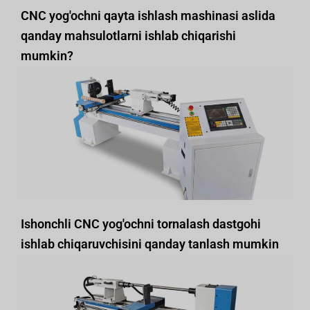
CNC yog'ochni qayta ishlash mashinasi aslida
qanday mahsulotlarni ishlab chiqarishi
mumkin?
Ishonchli CNC yog'ochni tornalash dastgohi
ishlab chiqaruvchisini qanday tanlash mumkin