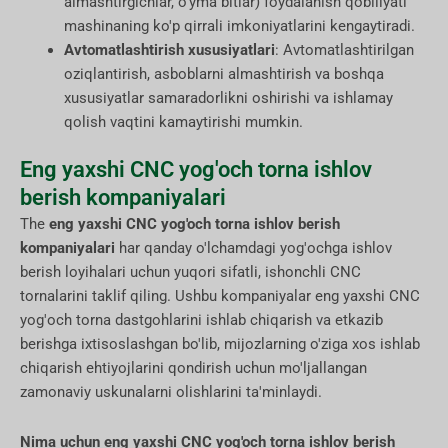
almashtirgichlar, o'yma bitlar) foydalanish qobiliyati
mashinaning ko'p qirrali imkoniyatlarini kengaytiradi.
Avtomatlashtirish xususiyatlari
: Avtomatlashtirilgan
oziqlantirish, asboblarni almashtirish va boshqa
xususiyatlar samaradorlikni oshirishi va ishlamay
qolish vaqtini kamaytirishi mumkin.
Eng yaxshi CNC yog'och torna ishlov
berish kompaniyalari
The
eng yaxshi CNC yog'och torna ishlov berish
kompaniyalari
har qanday o'lchamdagi yog'ochga ishlov
berish loyihalari uchun yuqori sifatli, ishonchli CNC
tornalarini taklif qiling. Ushbu kompaniyalar eng yaxshi CNC
yog'och torna dastgohlarini ishlab chiqarish va etkazib
berishga ixtisoslashgan bo'lib, mijozlarning o'ziga xos ishlab
chiqarish ehtiyojlarini qondirish uchun mo'ljallangan
zamonaviy uskunalarni olishlarini ta'minlaydi.
Nima uchun eng yaxshi CNC yog'och torna ishlov berish