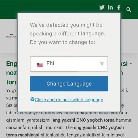
Tarkibga
oʻtish
We've detected you might be
speaking a different language.
Do you want to change to:
Eng yaxshi CNC yog'och torna mashinasi -
EN
noziklik uchun eng yaxshi CNC yog'och
torna kompaniyalari
Change Language
Yog'ochga ishlov berish haqida gap ketganda, aniqlik, tezlik
va mustahkamlik birinchi o'rinda turadi.
Close and do not switch language
Siz buyurtma asosida mebel yaratasizmi, yog'ochni badiiy
ishlov berish yoki ommaviy ishlab chiqarish uchun yog'och
qismlarni yaratasizmi,
eng yaxshi CNC yog'och torna
hamma
narsani farq qilishi mumkin. The
eng yaxshi CNC yog'och
torna mashinasi
ni tanlashda tengsiz aniqlikni ta'minlaydi