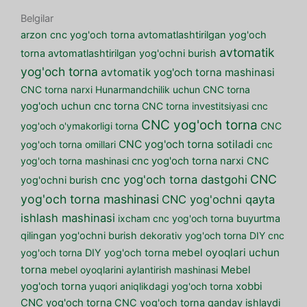
Belgilar
arzon cnc yog'och torna
avtomatlashtirilgan yog'och
avtomatik
torna
avtomatlashtirilgan yog'ochni burish
yog'och torna
avtomatik yog'och torna mashinasi
CNC torna narxi
Hunarmandchilik uchun CNC torna
yog'och uchun cnc torna
CNC torna investitsiyasi
cnc
CNC yog'och torna
yog'och o'ymakorligi torna
CNC
CNC yog'och torna sotiladi
yog'och torna omillari
cnc
yog'och torna mashinasi
cnc yog'och torna narxi
CNC
CNC
cnc yog'och torna dastgohi
yog'ochni burish
yog'och torna mashinasi
CNC yog'ochni qayta
ishlash mashinasi
ixcham cnc yog'och torna
buyurtma
qilingan yog'ochni burish
dekorativ yog'och torna
DIY cnc
mebel oyoqlari uchun
yog'och torna
DIY yog'och torna
torna
mebel oyoqlarini aylantirish mashinasi
Mebel
yog'och torna
yuqori aniqlikdagi yog'och torna
xobbi
CNC yog'och torna
CNC yog'och torna qanday ishlaydi