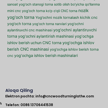
sanoat yog'och stanogi
torna sotib olish bo'yicha qo'llanma
nozik
mini cnc yog'och torna
ko'p o'qli CNC torna
yog'och torna
kichik cnc
Yog'ochni nozik tornalash
yog'och torna
yog'och torna narxlari
yog'ochni
yog'ochni aylantiruvchi
aylantiruvchi cnc mashinasi
torna
yog'ochni aylantirish mashinasi
yog'ochga
yog'ochga ishlov
ishlov berish uchun CNC torna
berish CNC mashinasi
yog'ochga ishlov berish torna
yog'ochga ishlov berish mashinalari
cnc
Aloqa Qiling
Elektron pochta:
info@cncwoodturninglathe.com
h
Telefon: 0086 13706441538