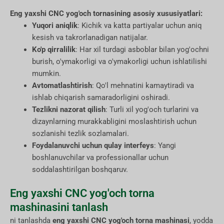
Eng yaxshi CNC yog'och tornasining asosiy xususiyatlari:
Yuqori aniqlik
: Kichik va katta partiyalar uchun aniq
kesish va takrorlanadigan natijalar.
Ko'p qirralilik
: Har xil turdagi asboblar bilan yog'ochni
burish, o'ymakorligi va o'ymakorligi uchun ishlatilishi
mumkin.
Avtomatlashtirish
: Qo'l mehnatini kamaytiradi va
ishlab chiqarish samaradorligini oshiradi.
Tezlikni nazorat qilish
: Turli xil yog'och turlarini va
dizaynlarning murakkabligini moslashtirish uchun
sozlanishi tezlik sozlamalari.
Foydalanuvchi uchun qulay interfeys
: Yangi
boshlanuvchilar va professionallar uchun
soddalashtirilgan boshqaruv.
Eng yaxshi CNC yog'och torna
mashinasini tanlash
ni tanlashda
eng yaxshi CNC yog'och torna mashinasi
, yodda