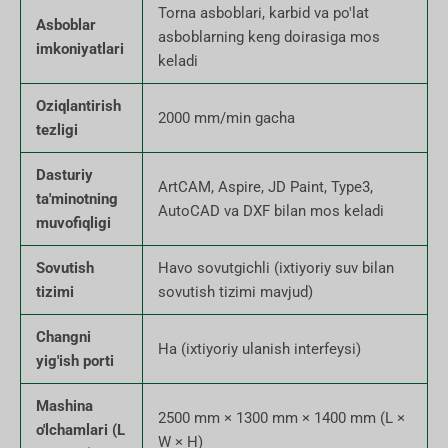
Torna asboblari, karbid va po'lat
Asboblar
asboblarning keng doirasiga mos
imkoniyatlari
keladi
Oziqlantirish
2000 mm/min gacha
tezligi
Dasturiy
ArtCAM, Aspire, JD Paint, Type3,
ta'minotning
AutoCAD va DXF bilan mos keladi
muvofiqligi
Sovutish
Havo sovutgichli (ixtiyoriy suv bilan
tizimi
sovutish tizimi mavjud)
Changni
Ha (ixtiyoriy ulanish interfeysi)
yig'ish porti
Mashina
2500 mm × 1300 mm × 1400 mm (L ×
o'lchamlari (L
W × H)