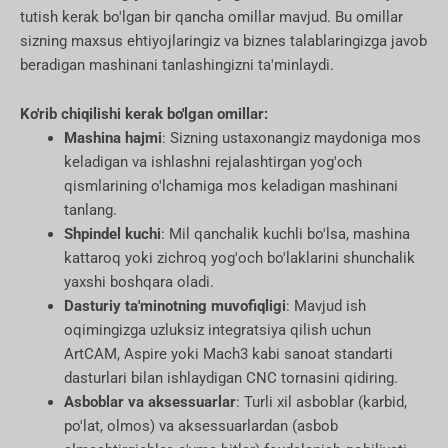
tutish kerak bo'lgan bir qancha omillar mavjud. Bu omillar
sizning maxsus ehtiyojlaringiz va biznes talablaringizga javob
beradigan mashinani tanlashingizni ta'minlaydi.
Ko'rib chiqilishi kerak bo'lgan omillar:
Mashina hajmi
: Sizning ustaxonangiz maydoniga mos
keladigan va ishlashni rejalashtirgan yog'och
qismlarining o'lchamiga mos keladigan mashinani
tanlang.
Shpindel kuchi
: Mil qanchalik kuchli bo'lsa, mashina
kattaroq yoki zichroq yog'och bo'laklarini shunchalik
yaxshi boshqara oladi.
Dasturiy ta'minotning muvofiqligi
: Mavjud ish
oqimingizga uzluksiz integratsiya qilish uchun
ArtCAM, Aspire yoki Mach3 kabi sanoat standarti
dasturlari bilan ishlaydigan CNC tornasini qidiring.
Asboblar va aksessuarlar
: Turli xil asboblar (karbid,
po'lat, olmos) va aksessuarlardan (asbob