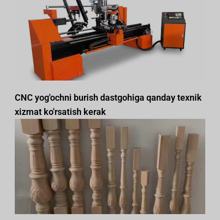
CNC yog'ochni burish dastgohiga qanday texnik
xizmat ko'rsatish kerak