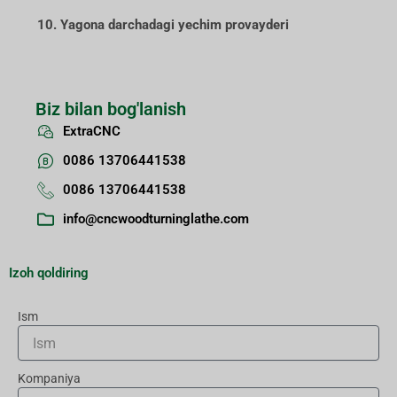
10. Yagona darchadagi yechim provayderi
Biz bilan bog'lanish
ExtraCNC
0086 13706441538
0086 13706441538
info@cncwoodturninglathe.com
Izoh qoldiring
Ism
Kompaniya