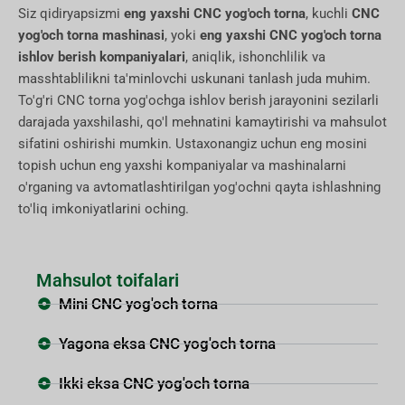
Siz qidiryapsizmi
eng yaxshi CNC yog'och torna
, kuchli
CNC
yog'och torna mashinasi
, yoki
eng yaxshi CNC yog'och torna
ishlov berish kompaniyalari
, aniqlik, ishonchlilik va
masshtablilikni ta'minlovchi uskunani tanlash juda muhim.
To'g'ri CNC torna yog'ochga ishlov berish jarayonini sezilarli
darajada yaxshilashi, qo'l mehnatini kamaytirishi va mahsulot
sifatini oshirishi mumkin. Ustaxonangiz uchun eng mosini
topish uchun eng yaxshi kompaniyalar va mashinalarni
o'rganing va avtomatlashtirilgan yog'ochni qayta ishlashning
to'liq imkoniyatlarini oching.
Mahsulot toifalari
Mini CNC yog'och torna
Yagona eksa CNC yog'och torna
Ikki eksa CNC yog'och torna