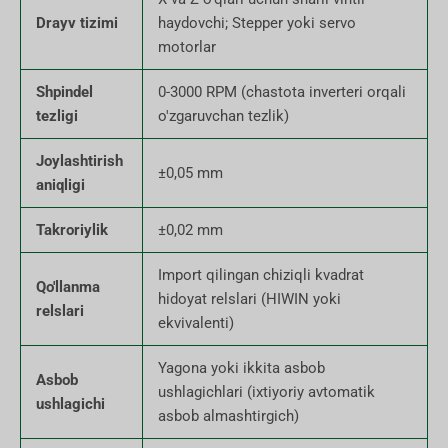
Drayv tizimi
haydovchi; Stepper yoki servo
motorlar
Shpindel
0-3000 RPM (chastota inverteri orqali
tezligi
o'zgaruvchan tezlik)
Joylashtirish
±0,05 mm
aniqligi
Takroriylik
±0,02 mm
Import qilingan chiziqli kvadrat
Qo'llanma
hidoyat relslari (HIWIN yoki
relslari
ekvivalenti)
Yagona yoki ikkita asbob
Asbob
ushlagichlari (ixtiyoriy avtomatik
ushlagichi
asbob almashtirgich)