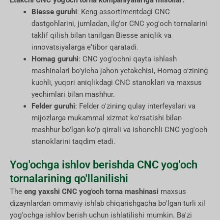
Biesse guruhi
: Keng assortimentdagi CNC
dastgohlarini, jumladan, ilg'or CNC yog'och tornalarini
taklif qilish bilan tanilgan Biesse aniqlik va
innovatsiyalarga e'tibor qaratadi.
Homag guruhi
: CNC yog'ochni qayta ishlash
mashinalari bo'yicha jahon yetakchisi, Homag o'zining
kuchli, yuqori aniqlikdagi CNC stanoklari va maxsus
yechimlari bilan mashhur.
Felder guruhi
: Felder o'zining qulay interfeyslari va
mijozlarga mukammal xizmat ko'rsatishi bilan
mashhur bo'lgan ko'p qirrali va ishonchli CNC yog'och
stanoklarini taqdim etadi.
Yog'ochga ishlov berishda CNC yog'och
tornalarining qo'llanilishi
The
eng yaxshi CNC yog'och torna mashinasi
maxsus
dizaynlardan ommaviy ishlab chiqarishgacha bo'lgan turli xil
yog'ochga ishlov berish uchun ishlatilishi mumkin. Ba'zi