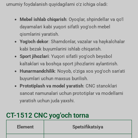
umumiy foydalanish quyidagilarni o'z ichiga oladi:
Mebel ishlab chiqarish
: Oyoqlar, shpindellar va qo'l
dayamalari kabi yuqori sifatli yog'och mebel
qismlarini yaratish.
Yog'och dekor
: Shamdonlar, vazalar va haykalchalar
kabi bezak buyumlarini ishlab chiqarish.
Sport jihozlari
: Yuqori sifatli yog'och beysbol
kaltaklari va boshqa sport jihozlarini aylantirish.
Hunarmandchilik
: Noyob, o'ziga xos yog'och san'ati
buyumlari uchun maxsus burilish.
Prototiplash va model yaratish
: CNC stanoklari
sanoat namunalari uchun prototiplar va modellarni
yaratish uchun juda yaxshi.
CT-1512 CNC yog'och torna
Element
Spetsifikatsiya