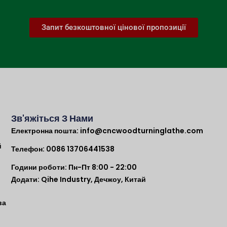
Запит безкоштовної цінової пропозиції
Зв'яжіться З Нами
Електронна пошта:
info@cncwoodturninglathe.com
й
Телефон: 0086 13706441538
Години роботи: Пн-Пт 8:00 - 22:00
Додати: Qihe Industry, Дечжоу, Китай
ва