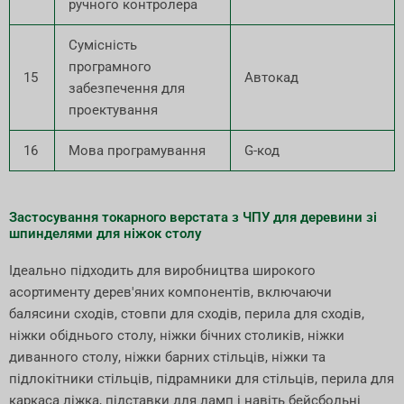
ручного контролера
Сумісність
програмного
15
Автокад
забезпечення для
проектування
16
Мова програмування
G-код
Застосування токарного верстата з ЧПУ для деревини зі
шпинделями для ніжок столу
Ідеально підходить для виробництва широкого
асортименту дерев'яних компонентів, включаючи
балясини сходів, стовпи для сходів, перила для сходів,
ніжки обіднього столу, ніжки бічних столиків, ніжки
диванного столу, ніжки барних стільців, ніжки та
підлокітники стільців, підрамники для стільців, перила для
каркаса ліжка, підставки для ламп і навіть бейсбольні