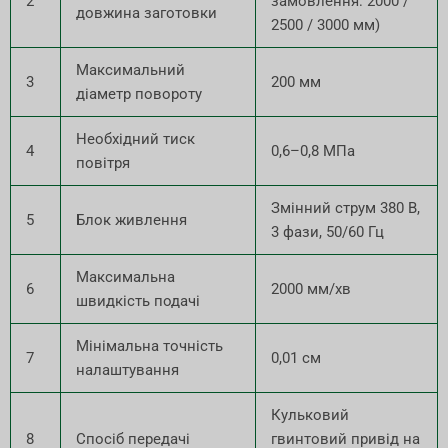
2
замовлення: 2000 /
довжина заготовки
2500 / 3000 мм)
Максимальний
3
200 мм
діаметр повороту
Необхідний тиск
4
0,6–0,8 МПа
повітря
Змінний струм 380 В,
5
Блок живлення
3 фази, 50/60 Гц
Максимальна
6
2000 мм/хв
швидкість подачі
Мінімальна точність
7
0,01 см
налаштування
Кульковий
8
Спосіб передачі
гвинтовий привід на