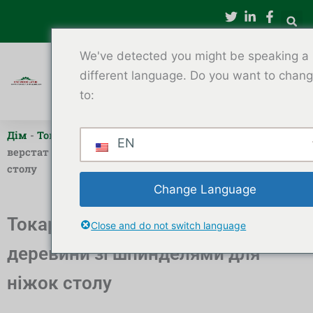
Перейти
до
вмісту
We've detected you might be speaking a
different language. Do you want to chan
to:
Дім
-
Токарний верстат з ЧПУ для деревини
-
Токарний
EN
верстат з ЧПУ для деревини зі шпинделями для ніжок
столу
Change Language
Токарний верстат з ЧПУ для
Close and do not switch language
деревини зі шпинделями для
ніжок столу