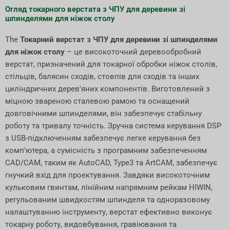
Огляд токарного верстата з ЧПУ для деревини зі
шпинделями для ніжок столу
The
Токарний верстат з ЧПУ для деревини зі шпинделями
для ніжок столу
– це високоточний деревообробний
верстат, призначений для токарної обробки ніжок столів,
стільців, балясин сходів, стовпів для сходів та інших
циліндричних дерев'яних компонентів. Виготовлений з
міцною звареною сталевою рамою та оснащений
довговічними шпинделями, він забезпечує стабільну
роботу та тривалу точність. Зручна система керування DSP
з USB-підключенням забезпечує легке керування без
комп'ютера, а сумісність з програмним забезпеченням
CAD/CAM, таким як AutoCAD, Type3 та ArtCAM, забезпечує
гнучкий вхід для проектування. Завдяки високоточним
кульковим гвинтам, лінійним напрямним рейкам HIWIN,
регульованим швидкостям шпинделя та одноразовому
налаштуванню інструменту, верстат ефективно виконує
токарну роботу, видовбування, гравіювання та