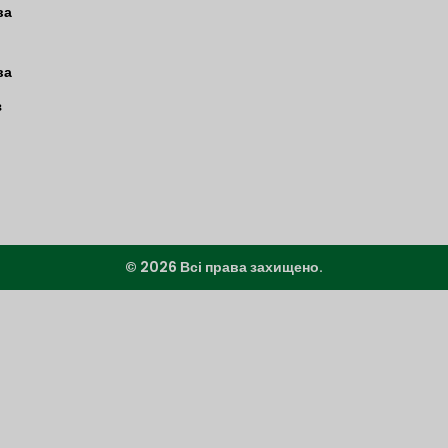
ва
ва
з
© 2026 Всі права захищено.