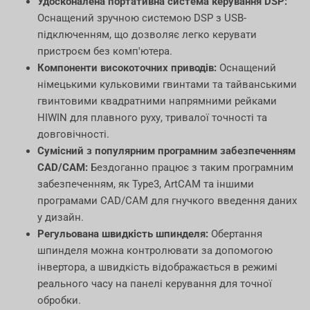
Удосконалена портативна система керування DSP:
Оснащений зручною системою DSP з USB-
підключенням, що дозволяє легко керувати
пристроєм без комп'ютера.
Компоненти високоточних приводів:
Оснащений
німецькими кульковими гвинтами та тайванськими
гвинтовими квадратними напрямними рейками
HIWIN для плавного руху, тривалої точності та
довговічності.
Сумісний з популярним програмним забезпеченням
CAD/CAM:
Бездоганно працює з таким програмним
забезпеченням, як Type3, ArtCAM та іншими
програмами CAD/CAM для гнучкого введення даних
у дизайн.
Регульована швидкість шпинделя:
Обертання
шпинделя можна контролювати за допомогою
інвертора, а швидкість відображається в режимі
реального часу на панелі керування для точної
обробки.