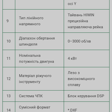
осі Y
Тайвань HIWIN
Тип лінійного
9
прецизійна
напрямного
направляюча рейка
Діапазон обертання
10
0–3000 об/хв
шпинделя
Номінальна
11
4 кВт
потужність двигуна
Лезо з
Матеріал ріжучого
12
високоміцного
інструменту
сплаву
13
Система ЧПК
Блок керування DSP
Сумісний формат
14
*.DXF