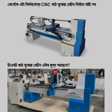
কেনেকৈ এটা নিৰ্ভৰযোগ্য CNC কাঠ ঘূৰোৱা মেচিন নিৰ্মাতা বাছি লব
চিএনচি কাঠ ঘূৰোৱা মেচিন এটাৰ মূল্য আছেনে?