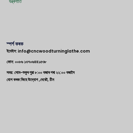
যন্ত্ৰপাতি
স্পৰ্শ কৰক
ইমেইল:
info@cncwoodturninglathe.com
ফোন: ০০৮৬ ১৩৭০৬৪৪১৫৩৮
সময়: সোম-শুকুৰ পুৱা ৮:০০ বজাৰ পৰা ২২:০০ বজালৈ
যোগ কৰক:কিহে উদ্যোগ ,দেঝৌ, চীন