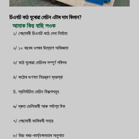
চিএনচি কাঠ ঘূৰোৱা মেচিন এটাৰ দাম কিমান?
আমাক কিয় বাছি লওক
১/ পেছাদাৰী চিএনচি কাঠ লেথ নিৰ্মাতা
২/ ১০ বছৰৰ ওপৰৰ উদ্যোগ অভিজ্ঞতা
৩/ কাঠ ঘূৰোৱা মেচিনৰ সম্পূৰ্ণ পৰিসৰ
৪/ কঠোৰ গুণগত নিয়ন্ত্ৰণ ব্যৱস্থা
5. স্বনিৰ্বাচিত মেচিন বিকল্পসমূহ
৬/ দ্ৰুত ডেলিভাৰী আৰু পৰ্যাপ্ত ষ্টক
৭/ পেছাদাৰী কাৰিকৰী সহায়
৮/ উচ্চ খৰচ-কাৰ্য্যক্ষমতাৰ অনুপাত