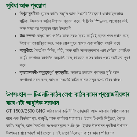
সুবিধা আৰু প্ৰয়োগ
নিখুঁত ঘূৰণীয়া:
ডুৱেল কাটিং সঁজুলি আৰু চিএনচি নিয়ন্ত্ৰণে ধাৰাবাহিকভাৱে
সঠিক, উচ্চমানৰ কাঠৰ উপাদান প্ৰদান কৰে, যি চিৰিৰ স্পিণ্ডল, আচবাবৰ ভৰি,
আৰু সজ্জাগত স্তম্ভৰ বাবে উপযোগী
উচ্চ দক্ষতা:
বায়ুচালিত লোডিং আৰু স্বয়ংক্ৰিয় কাৰ্য্যই হাতৰ শ্ৰম হ্ৰাস কৰে,
উৎপাদন ত্বৰান্বিত কৰে, আৰু বেচসমূহৰ মাজত একাকাৰীতা বজাই ৰাখে
বহুমুখীতা:
বৈকল্পিক মিলিং, বাঁহী, আৰু বালি সংলগ্নকৰণে এটা মেচিনে একাধিক
কাৰ্য্য সম্পাদন কৰিবলৈ অনুমতি দিয়ে, বিভিন্ন কাঠৰ কামৰ প্ৰয়োজনীয়তা পূৰণ
কৰে
ব্যৱহাৰকাৰী-বন্ধুত্বপূৰ্ণ প্ৰগ্ৰেমিং:
স্বজ্ঞাত চফ্টৱেৰে প্ৰগ্ৰেম সৃষ্টি আৰু
সম্পাদনা সৰল কৰে, আনকি চিএনচি কাঠৰ কামত নতুন অপাৰেটৰৰ বাবেও
উপসংহাৰ — চিএনচি কাঠৰ লেথ: কাঠৰ কামৰ প্ৰয়োজনীয়তাৰ
বাবে এটা আধুনিক সমাধান
CT 1500/2500 CNC কাঠৰ লেথ কাঠ টাৰ্ণিং পেছাদাৰী আৰু আচবাব নিৰ্মাতাসকলৰ
বাবে এক নিৰ্ভৰযোগ্য, বহুমুখী, আৰু কাৰ্যক্ষম সমাধান। ইয়াৰ চিএনচি নিখুঁততা, দ্বৈত
কাটিং সঁজুলি, আৰু বৈকল্পিক সংলগ্নসমূহৰ সংমিশ্ৰণে ইয়াক উচ্চমানৰ ঘূৰণীয়া উপাদান
উৎপাদনৰ বাবে আদৰ্শ কৰি তোলে। এই লেথে যিকোনো কাঠৰ কামৰ পৰিৱেশত