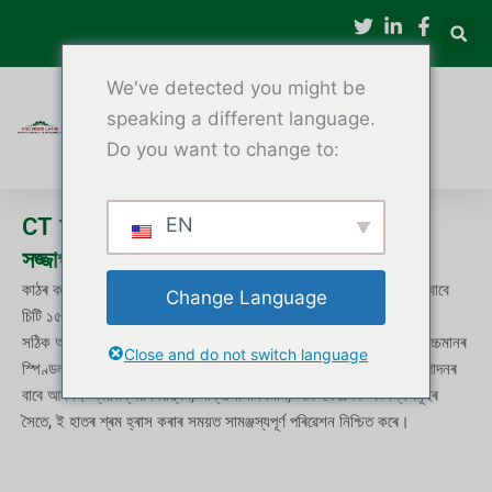
বিষয়বস্তুলৈ
যাওক
We've detected you might be
speaking a different language.
Do you want to change to:
CT 1500/2500 CNC কাঠ লেথ – আচবাব আৰু
EN
সজ্জাগত কাঠৰ উপাদানৰ বাবে নিখুঁত ঘূৰণীয়া
কাঠৰ কাম কৰা, আচবাব নিৰ্মাতা, আৰু নিখুঁততা আৰু দক্ষতা বিচৰা শিল্প কৰ্মশালাৰ বাবে
Change Language
চিটি ১৫০০/২৫০০ চিএনচি কাঠৰ লেথে এটা পেছাদাৰী সমাধান প্ৰদান কৰে।
সঠিক আৰু পুনৰাবৃত্তিযোগ্য ফলাফলৰ বাবে ডিজাইন কৰা এই চিএনচি লেথটো উচ্চমানৰ
Close and do not switch language
স্পিণ্ডল, টেবুলৰ ভৰি, বেডপোষ্ট, স্তম্ভ, আৰু অন্যান্য জটিল কাঠৰ উপাদান উৎপাদনৰ
বাবে আদৰ্শ। স্বয়ংক্ৰিয় নিয়ন্ত্ৰণ, শক্তিশালী নিৰ্মাণ, আৰু বৈকল্পিক সংলগ্নসমূহৰ
সৈতে, ই হাতৰ শ্ৰম হ্ৰাস কৰাৰ সময়ত সামঞ্জস্যপূৰ্ণ পৰিৱেশন নিশ্চিত কৰে।