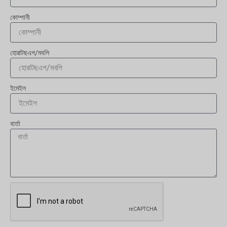
কোম্পানী
হোৱাটছএপ/মবলি
ইমেইল
বাৰ্তা