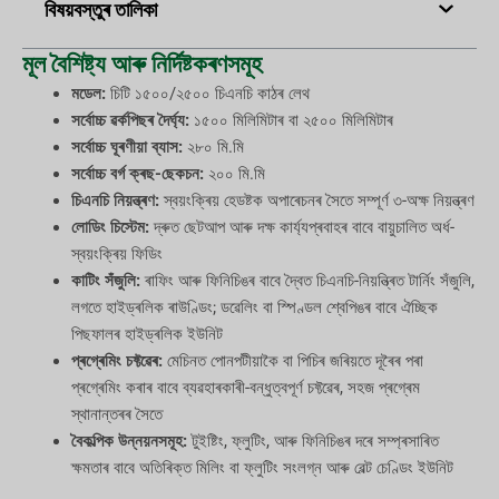
বিষয়বস্তুৰ তালিকা
মূল বৈশিষ্ট্য আৰু নিৰ্দিষ্টকৰণসমূহ
মডেল:
চিটি ১৫০০/২৫০০ চিএনচি কাঠৰ লেথ
সৰ্বোচ্চ ৱৰ্কপিছৰ দৈৰ্ঘ্য:
১৫০০ মিলিমিটাৰ বা ২৫০০ মিলিমিটাৰ
সৰ্বোচ্চ ঘূৰণীয়া ব্যাস:
২৮০ মি.মি
সৰ্বোচ্চ বৰ্গ ক্ৰছ-ছেকচন:
২০০ মি.মি
চিএনচি নিয়ন্ত্ৰণ:
স্বয়ংক্ৰিয় হেডষ্টক অপাৰেচনৰ সৈতে সম্পূৰ্ণ ৩-অক্ষ নিয়ন্ত্ৰণ
লোডিং চিস্টেম:
দ্ৰুত ছেটআপ আৰু দক্ষ কাৰ্য্যপ্ৰবাহৰ বাবে বায়ুচালিত অৰ্ধ-
স্বয়ংক্ৰিয় ফিডিং
কাটিং সঁজুলি:
ৰাফিং আৰু ফিনিচিঙৰ বাবে দ্বৈত চিএনচি-নিয়ন্ত্ৰিত টাৰ্নিং সঁজুলি,
লগতে হাইড্ৰলিক ৰাউণ্ডিং; ডৱেলিং বা স্পিণ্ডল শ্বেপিঙৰ বাবে ঐচ্ছিক
পিছফালৰ হাইড্ৰলিক ইউনিট
প্ৰগ্ৰেমিং চফ্টৱেৰ:
মেচিনত পোনপটীয়াকৈ বা পিচিৰ জৰিয়তে দূৰৈৰ পৰা
প্ৰগ্ৰেমিং কৰাৰ বাবে ব্যৱহাৰকাৰী-বন্ধুত্বপূৰ্ণ চফ্টৱেৰ, সহজ প্ৰগ্ৰেম
স্থানান্তৰৰ সৈতে
বৈকল্পিক উন্নয়নসমূহ:
টুইষ্টিং, ফ্লুটিং, আৰু ফিনিচিঙৰ দৰে সম্প্ৰসাৰিত
ক্ষমতাৰ বাবে অতিৰিক্ত মিলিং বা ফ্লুটিং সংলগ্ন আৰু বেল্ট চেণ্ডিং ইউনিট