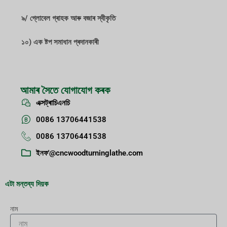
৯/ গ্লোবেল গ্ৰাহক আৰু বজাৰ স্বীকৃতি
১০) এক ষ্টপ সমাধান প্ৰদানকাৰী
আমাৰ সৈতে যোগাযোগ কৰক
এক্সট্ৰাচিএনচি
0086 13706441538
0086 13706441538
ইনফ'@cncwoodturninglathe.com
এটা মন্তব্য দিয়ক
নাম