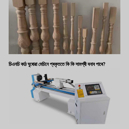
চিএনচি কাঠ ঘূৰোৱা মেচিনে প্ৰকৃততে কি কি সামগ্ৰী বনাব পাৰে?