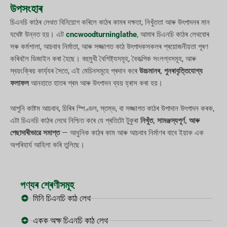
উপসংহাৰ
চিএনচি কাঠৰ লেথত বিনিয়োগ কৰিলে কাঠৰ কামৰ দক্ষতা, নিখুঁততা আৰু উৎপাদনৰ মান
যথেষ্ট উন্নত হয়। এট
cncwoodturninglathe
, আমাৰ চিএনচি কাঠৰ লেথবোৰ
সৰু কৰ্মশালা, আচবাব নিৰ্মাতা, আৰু সজ্জাগত কাঠ উৎপাদকসকলৰ প্ৰয়োজনীয়তা পূৰণ
কৰিবলৈ ডিজাইন কৰা হৈছে। বহুমুখী বৈশিষ্ট্যসমূহ, বৈকল্পিক সংলগ্নসমূহ, আৰু
স্বয়ংক্ৰিয় কাৰ্য্যৰ সৈতে, এই মেচিনসমূহে প্ৰদান কৰে
উচ্চমানৰ, পুনৰাবৃত্তিযোগ্য
ফলাফল
আনহাতে হাতৰ শ্ৰম আৰু উৎপাদন ব্যয় হ্ৰাস কৰা হয়।
আপুনি কাষ্টম আচবাব, চিৰিৰ স্পিণ্ডল, স্তম্ভ, বা সজ্জাগত কাঠৰ উপাদান উৎপাদন কৰক,
এটা চিএনচি কাঠৰ লেথে নিশ্চিত কৰে যে প্ৰতিটো টুকুৰা
নিখুঁত, সামঞ্জস্যপূৰ্ণ, আৰু
পেছাদাৰীভাৱে সমাপ্ত
— আধুনিক কাঠৰ কাম আৰু আচবাব নিৰ্মাণৰ বাবে ইয়াক এক
অপৰিহাৰ্য আহিলা কৰি তুলিছে।
পণ্যৰ শ্ৰেণীসমূহ
মিনি চিএনচি কাঠ লেথ
একক অক্ষ চিএনচি কাঠ লেথ