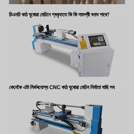
চিএনচি কাঠ ঘূৰোৱা মেচিনে প্ৰকৃততে কি কি সামগ্ৰী বনাব পাৰে?
কেনেকৈ এটা নিৰ্ভৰযোগ্য CNC কাঠ ঘূৰোৱা মেচিন নিৰ্মাতা বাছি লব