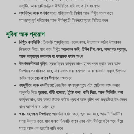
ফ্লুটিং, আৰু বেল্ট চেণ্ডিং ইউনিটকে ধৰি বহু-কাৰ্য্য সংলগ্ন
স্থায়িত্ব আৰু গুণগত মান:
শক্তিশালী নিৰ্মাণ আৰু নিখুঁত মানাংকনে
সামঞ্জস্যপূৰ্ণ পৰিৱেশন আৰু দীৰ্ঘস্থায়ী নিৰ্ভৰযোগ্যতা নিশ্চিত কৰে
সুবিধা আৰু প্ৰয়োগ
নিখুঁত কাঠটাৰ্নিং:
চিএনচি প্ৰযুক্তিয়ে একেধৰণৰ, উচ্চমানৰ কাঠৰ উপাদানৰ
নিশ্চয়তা দিয়ে, যাৰ বাবে নিখুঁত
আচবাবৰ ভৰি, চিৰিৰ স্পিণ্ডল, সজ্জাগত স্তম্ভ,
আৰু অন্যান্য নলাকাৰ বা কলাত্মক কাঠৰ অংশ
উৎপাদনশীলতা বৃদ্ধি:
স্বয়ংক্ৰিয় কাৰ্য্যকলাপে হাতৰ শ্ৰম হ্ৰাস কৰে আৰু
উৎপাদন ত্বৰান্বিত কৰে, যাৰ ফলত সৰু কৰ্মশালা আৰু কাৰখানাসমূহে উৎপাদন
কৰিব পাৰে
বেচ কাঠৰ উপাদান
দক্ষতাৰে
বহুমুখীতা আৰু নমনীয়তা:
বৈকল্পিক সংলগ্নসমূহে এটা মেচিনক কাম কৰাৰ
অনুমতি দিয়ে
ঘূৰোৱা, বাঁহী বজোৱা, টুইষ্ট কৰা, বালি দিয়া, আৰু ফিনিচিং কৰা
কাৰ্য্যকলাপ, যাৰ ফলত ইয়াক কাষ্টম প্ৰকল্প আৰু চুটিৰ পৰা মধ্যমীয়া উৎপাদনৰ
বাবে আদৰ্শ কৰি তোলা হয়
খৰচ-বহনক্ষম উৎপাদন:
আৱৰ্জনা হ্ৰাস কৰে, ভুল কম কৰে, আৰু টাৰ্ণআউটৰ
সময় উন্নত কৰে, যাৰ ফলত চিএনচি কাঠৰ লেথ এটা বিনিয়োগ হৈ পৰে যিয়ে
সময় আৰু ধন দুয়োটা ৰাহি কৰে