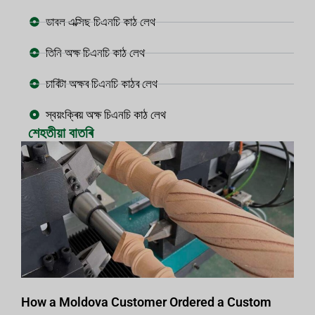
ডাবল এক্সিছ চিএনচি কাঠ লেথ
তিনি অক্ষ চিএনচি কাঠ লেথ
চাৰিটা অক্ষৰ চিএনচি কাঠৰ লেথ
স্বয়ংক্ৰিয় অক্ষ চিএনচি কাঠ লেথ
শেহতীয়া বাতৰি
How a Moldova Customer Ordered a Custom