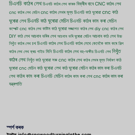
চিএনচি কাঠৰ লেথ
বিক্ৰীৰ বাবে CNC কাঠৰ লেথ
চিএনচি কাঠৰ লেথ কাৰক
cnc কাঠ
cnc কাঠৰ লেথ মেচিন
cnc কাঠৰ লেথৰ মূল্য
চিএনচি কাঠ ঘূৰোৱা
চিএনচি কাঠ ঘূৰোৱা মেচিন
ঘূৰোৱা লেথ
চিএনচি কাঠৰ কাম কৰা মেচিন
কম্পেক্ট cnc কাঠৰ লেথ
কাষ্টম কাঠ ঘূৰোৱা
সজ্জাগত কাঠৰ লেথ
diy cnc কাঠৰ লেথ
আচবাব ভৰিৰ লেথ
DIY কাঠ লেথ
আচবাব ভৰি ঘূৰোৱা মেচিন
আচবাব কাঠ লেথ
উচ্চ
নিখুঁত কাঠৰ লেথ
চখ চিএনচি কাঠৰ লেথ
চিএনচি কাঠৰ লেথে কেনেকৈ কাম কৰে
শিল্প
নিখুঁত
কাঠৰ লেথ
লেথ ক্ৰয় গাইড
মিনি চিএনচি কাঠৰ লেথ
বহু-অক্ষীয় চিএনচি লেথ
কাঠৰ লেথ
সৰু cnc কাঠৰ লেথ
নিখুঁত কাঠ ঘূৰোৱা
কাঠৰ লেথৰ মূল্য নিৰ্ধাৰণ
কাঠ
কাঠ ঘূৰোৱা লেথ
কাঠ ঘূৰোৱা মেচিন
কাঠৰ কাম কৰা চিএনচি
ঘূৰোৱা cnc মেচিন
কাঠৰ কাম কৰা চিএনচি মেচিন
লেথ
কাঠৰ কাম কৰা
কাঠৰ কাম কৰা লেথ cnc
যন্ত্ৰপাতি
স্পৰ্শ কৰক
ইমেইল:
info@cncwoodturninglathe.com