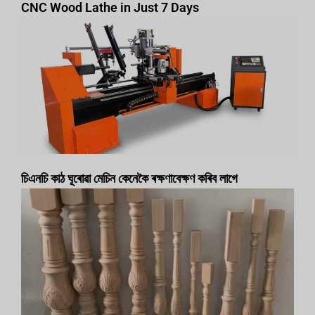
CNC Wood Lathe in Just 7 Days
চিএনচি কাঠ ঘূৰোৱা মেচিন কেনেকৈ ৰক্ষণাবেক্ষণ কৰিব লাগে