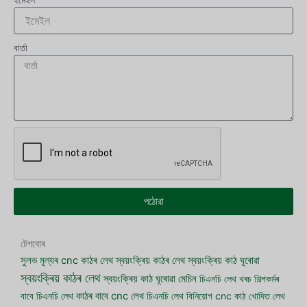
ইমেইল
বাৰ্তা
পঠোৱা
টেগবোৰ
সুলভ মূল্যৰ cnc কাঠৰ লেথ
স্বয়ংক্ৰিয় কাঠৰ লেথ
স্বয়ংক্ৰিয় কাঠ ঘূৰোৱা
স্বয়ংক্ৰিয় কাঠৰ লেথ
স্বয়ংক্ৰিয় কাঠ ঘূৰোৱা মেচিন
চিএনচি লেথ খৰচ
শিল্পকৰ্মৰ
বাবে চিএনচি লেথ
কাঠৰ বাবে cnc লেথ
চিএনচি লেথ বিনিয়োগ
cnc কাঠ খোদিত লেথ