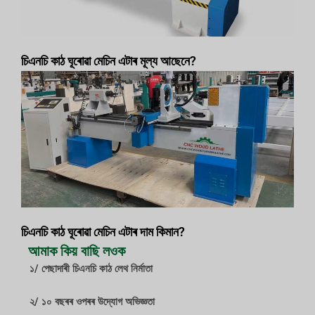
চিএনচি কাঠ ঘূৰোৱা মেচিন এটাৰ মূল্য আছেনে?
চিএনচি কাঠ ঘূৰোৱা মেচিন এটাৰ দাম কিমান?
আমাক কিয় বাছি লওক
১/ পেছাদাৰী চিএনচি কাঠ লেথ নিৰ্মাতা
২/ ১০ বছৰৰ ওপৰৰ উদ্যোগ অভিজ্ঞতা