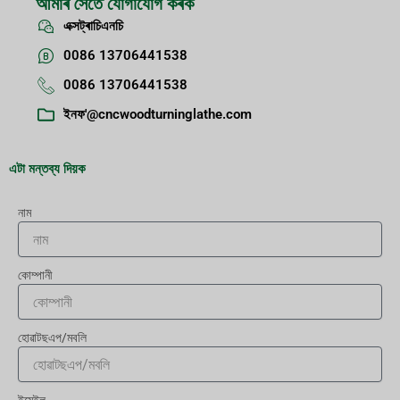
আমাৰ সৈতে যোগাযোগ কৰক
এক্সট্ৰাচিএনচি
0086 13706441538
0086 13706441538
ইনফ'@cncwoodturninglathe.com
এটা মন্তব্য দিয়ক
নাম
কোম্পানী
হোৱাটছএপ/মবলি