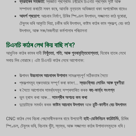
ব্যৱহাৰৰ সহজতা:
স্বজ্ঞাত প্ৰগ্ৰেমিং চফ্টৱেৰে চিএনচি প্ৰগ্ৰেম সৃষ্টি আৰু
সম্পাদনা কৰাটো সৰল কৰে, আনকি নূন্যতম অভিজ্ঞতা থকা অপাৰেটৰৰ বাবেও
আদৰ্শ প্ৰয়োগ:
আচবাব নিৰ্মাণ, চিৰিৰ স্পিণ্ডল উৎপাদন, সজ্জাগত কাঠ ঘূৰোৱা,
টেবুলৰ ভৰি আকৃতি দিয়া, চকীৰ ভৰি উৎপাদন, কাষ্টম কাঠৰ কাম প্ৰকল্প, বেচ কাঠ
উৎপাদন, আৰু সৰু/মজলীয়া কৰ্মশালাৰ পৰিচালনা
চিএনচি কাঠৰ লেথ কিয় বাছি ল'ব?
আধুনিক কাঠৰ কামৰ দাবী
নিখুঁততা, গতি, আৰু পুনৰাবৃত্তিযোগ্যতা
, যিবোৰ হাতৰ লেথে
সদায় দিব নোৱাৰে। এটা চিএনচি কাঠৰ লেথে আপোনাক:
উত্‍পাদন
উচ্চমানৰ আচবাবৰ উপাদান
সামঞ্জস্যপূৰ্ণ সঠিকতাৰ সৈতে
প্ৰকল্পসমূহ দ্ৰুতভাৱে সম্পূৰ্ণ কৰা কাৰণ...
স্বয়ংক্ৰিয় লোডিং আৰু ঘূৰণীয়া
ৰ সৈতে আপোনাৰ সামৰ্থ্যসমূহ সম্প্ৰসাৰিত কৰক
বহু-কাৰ্য্য সংলগ্ন
ভুল হ্ৰাস কৰা আৰু...
সামগ্ৰীৰ অপচয় কম কৰা
দুয়োটাকে সমৰ্থন কৰক
কাষ্টম আচবাব উৎপাদন
আৰু
চুটি-কালীন বেচ উৎপাদন
CNC কাঠৰ লেথ বিচৰা পেছাদাৰীসকলৰ বাবে উপযোগী
হাই-ডেফিনিচন কাঠটাৰ্নিং
, চিৰিৰ
স্পিণ্ডল, টেবুলৰ ভৰি, বিচনাৰ খুঁটা, স্তম্ভ, আৰু সজ্জাগত কাঠৰ উপাদানসমূহকে ধৰি।