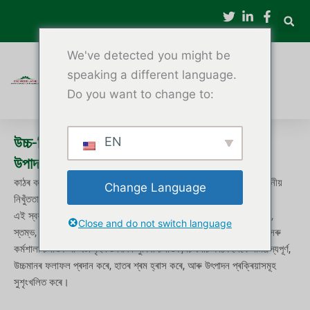
বিষয়বস্তুলৈ
যাওক
We've detected you might be
speaking a different language.
Do you want to change to:
উচ্চ-নিখুঁত চিএনচি কাঠ লেথ – আচবাব আৰু সজ্জাগত
EN
উপাদানৰ বাবে স্বয়ংক্ৰিয় কাঠটাৰ্নিং
কাঠৰ কামৰ পেছাদাৰী আৰু আচবাব নিৰ্মাতাসকলৰ বাবে চিএনচি কাঠৰ লেথে অতুলনীয়
Change Language
নিখুঁততা আৰু কাৰ্যক্ষমতা প্ৰদান কৰে।
এই স্বয়ংক্ৰিয় মেচিনবোৰ নলাকাৰ কাঠৰ অংশ যেনে চিৰিৰ স্পিণ্ডল, টেবুলৰ ভৰি,
Close and do not switch language
স্তম্ভ, আৰু সজ্জাগত উপাদানৰ আকৃতিৰ বাবে ডিজাইন কৰা হৈছে। আপুনি এটা সৰু
কৰ্মশালা চলাওক বা এটা বৃহৎ উৎপাদন সুবিধা চলাওক, চিএনচি কাঠৰ লেথে সামঞ্জস্যপূৰ্ণ,
উচ্চমানৰ ফলাফল প্ৰদান কৰে, হাতৰ শ্ৰম হ্ৰাস কৰে, আৰু উৎপাদন প্ৰক্ৰিয়াসমূহ
সুশৃংখলিত কৰে।