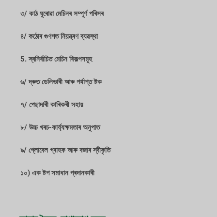
৩/ কাঠ ঘূৰোৱা মেচিনৰ সম্পূৰ্ণ পৰিসৰ
৪/ কঠোৰ গুণগত নিয়ন্ত্ৰণ ব্যৱস্থা
5. স্বনিৰ্বাচিত মেচিন বিকল্পসমূহ
৬/ দ্ৰুত ডেলিভাৰী আৰু পৰ্যাপ্ত ষ্টক
৭/ পেছাদাৰী কাৰিকৰী সহায়
৮/ উচ্চ খৰচ-কাৰ্য্যক্ষমতাৰ অনুপাত
৯/ গ্লোবেল গ্ৰাহক আৰু বজাৰ স্বীকৃতি
১০) এক ষ্টপ সমাধান প্ৰদানকাৰী