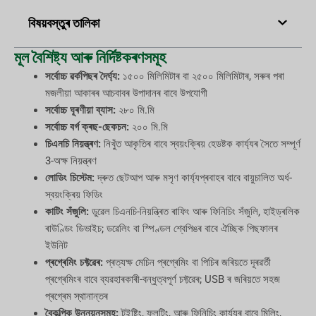
বিষয়বস্তুৰ তালিকা
মূল বৈশিষ্ট্য আৰু নিৰ্দিষ্টকৰণসমূহ
সৰ্বোচ্চ ৱৰ্কপিছৰ দৈৰ্ঘ্য:
১৫০০ মিলিমিটাৰ বা ২৫০০ মিলিমিটাৰ, সৰুৰ পৰা
মজলীয়া আকাৰৰ আচবাবৰ উপাদানৰ বাবে উপযোগী
সৰ্বোচ্চ ঘূৰণীয়া ব্যাস:
২৮০ মি.মি
সৰ্বোচ্চ বৰ্গ ক্ৰছ-ছেকচন:
২০০ মি.মি
চিএনচি নিয়ন্ত্ৰণ:
নিখুঁত আকৃতিৰ বাবে স্বয়ংক্ৰিয় হেডষ্টক কাৰ্য্যৰ সৈতে সম্পূৰ্ণ
3-অক্ষ নিয়ন্ত্ৰণ
লোডিং চিস্টেম:
দ্ৰুত ছেটআপ আৰু মসৃণ কাৰ্য্যপ্ৰবাহৰ বাবে বায়ুচালিত অৰ্ধ-
স্বয়ংক্ৰিয় ফিডিং
কাটিং সঁজুলি:
ডুৱেল চিএনচি-নিয়ন্ত্ৰিত ৰাফিং আৰু ফিনিচিং সঁজুলি, হাইড্ৰলিক
ৰাউণ্ডিং ডিভাইচ; ডৱেলিং বা স্পিণ্ডল শ্বেপিঙৰ বাবে ঐচ্ছিক পিছফালৰ
ইউনিট
প্ৰগ্ৰেমিং চফ্টৱেৰ:
প্ৰত্যক্ষ মেচিন প্ৰগ্ৰেমিং বা পিচিৰ জৰিয়তে দূৰৱৰ্তী
প্ৰগ্ৰেমিংৰ বাবে ব্যৱহাৰকাৰী-বন্ধুত্বপূৰ্ণ চফ্টৱেৰ; USB ৰ জৰিয়তে সহজ
প্ৰগ্ৰেম স্থানান্তৰ
বৈকল্পিক উন্নয়নসমূহ:
টুইষ্টিং, ফ্লুটিং, আৰু ফিনিচিং কাৰ্য্যৰ বাবে মিলিং,