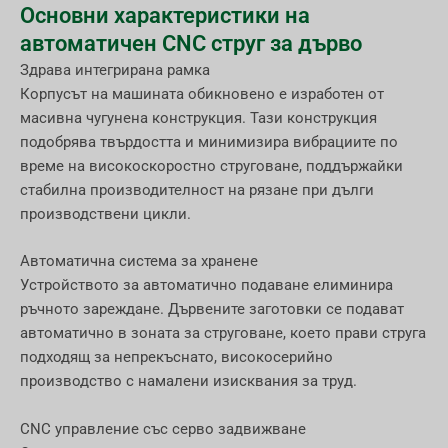
Основни характеристики на
автоматичен CNC струг за дърво
Здрава интегрирана рамка
Корпусът на машината обикновено е изработен от
масивна чугунена конструкция. Тази конструкция
подобрява твърдостта и минимизира вибрациите по
време на високоскоростно струговане, поддържайки
стабилна производителност на рязане при дълги
производствени цикли.
Автоматична система за хранене
Устройството за автоматично подаване елиминира
ръчното зареждане. Дървените заготовки се подават
автоматично в зоната за струговане, което прави струга
подходящ за непрекъснато, високосерийно
производство с намалени изисквания за труд.
CNC управление със серво задвижване