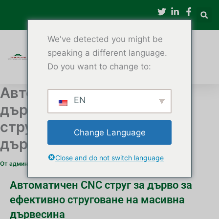
Премини
към
съдържанието
We've detected you might be
speaking a different language.
Do you want to change to:
Автоматичен CNC струг за
EN
дърво за ефективно
струговане на масивна
Change Language
дървесина
Close and do not switch language
От
администратор
/
3 декември 2025 г.
Автоматичен CNC струг за дърво за
ефективно струговане на масивна
дървесина