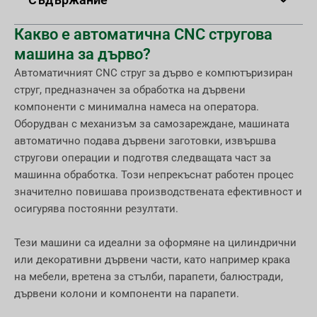
Какво е автоматична CNC стругова
машина за дърво?
Автоматичният CNC струг за дърво е компютъризиран
струг, предназначен за обработка на дървени
компоненти с минимална намеса на оператора.
Оборудван с механизъм за самозареждане, машината
автоматично подава дървени заготовки, извършва
стругови операции и подготвя следващата част за
машинна обработка. Този непрекъснат работен процес
значително повишава производствената ефективност и
осигурява постоянни резултати.
Тези машини са идеални за оформяне на цилиндрични
или декоративни дървени части, като например крака
на мебели, вретена за стълби, парапети, балюстради,
дървени колони и компоненти на парапети.