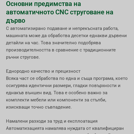
Основни предимства на
автоматичното CNC струговане на
дърво
С автоматизирано подаване и непрекъсната работа,
машината може да обработва десетки еднакви дървени
детайли на час. Това значително подобрява
производителността в сравнение с традиционните
ръчни стругове.
Еднородно качество и прецизност
Всяка част се обработва по една и съща програма, което
осигурява идентични размери, гладки повърхности и
еднакъв външен вид. Това е особено важно за
комплекти мебели или компоненти за стълби,
изискващи точно съвпадение.
Намалени разходи за труд и експлоатация
Автоматизацията намалява нуждата от квалифициран