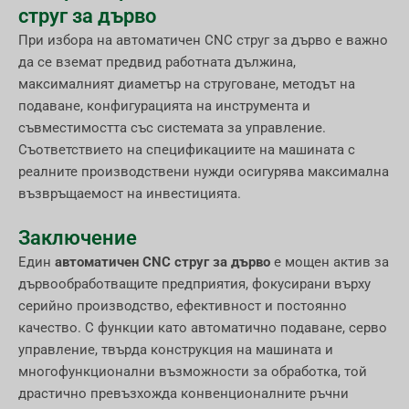
струг за дърво
При избора на автоматичен CNC струг за дърво е важно
да се вземат предвид работната дължина,
максималният диаметър на струговане, методът на
подаване, конфигурацията на инструмента и
съвместимостта със системата за управление.
Съответствието на спецификациите на машината с
реалните производствени нужди осигурява максимална
възвръщаемост на инвестицията.
Заключение
Един
автоматичен CNC струг за дърво
е мощен актив за
дървообработващите предприятия, фокусирани върху
серийно производство, ефективност и постоянно
качество. С функции като автоматично подаване, серво
управление, твърда конструкция на машината и
многофункционални възможности за обработка, той
драстично превъзхожда конвенционалните ръчни