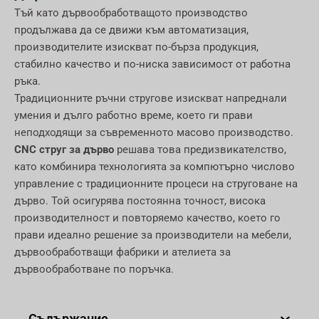
Тъй като дървообработващото производство
продължава да се движи към автоматизация,
производителите изискват по-бърза продукция,
стабилно качество и по-ниска зависимост от работна
ръка.
Традиционните ръчни стругове изискват напреднали
умения и дълго работно време, което ги прави
неподходящи за съвременното масово производство.
CNC струг за дърво
решава това предизвикателство,
като комбинира технологията за компютърно числово
управление с традиционните процеси на струговане на
дърво. Той осигурява постоянна точност, висока
производителност и повторяемо качество, което го
прави идеално решение за производители на мебели,
дървообработващи фабрики и ателиета за
дървообработване по поръчка.
Съдържание