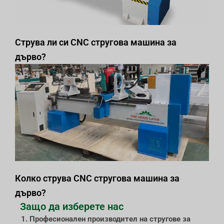
Струва ли си CNC стругова машина за
дърво?
Колко струва CNC стругова машина за
дърво?
Защо да изберете нас
1. Професионален производител на стругове за