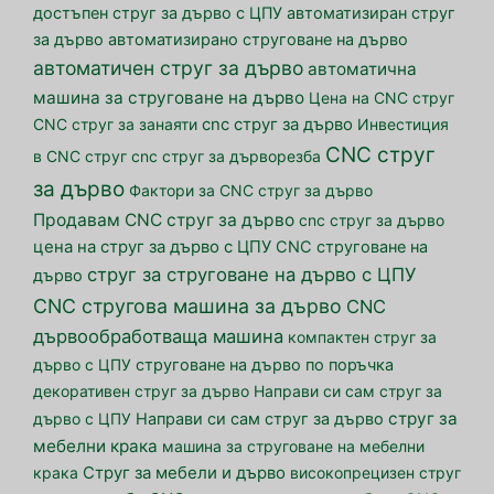
достъпен струг за дърво с ЦПУ
автоматизиран струг
за дърво
автоматизирано струговане на дърво
автоматичен струг за дърво
автоматична
машина за струговане на дърво
Цена на CNC струг
CNC струг за занаяти
cnc струг за дърво
Инвестиция
CNC струг
в CNC струг
cnc струг за дърворезба
за дърво
Фактори за CNC струг за дърво
Продавам CNC струг за дърво
cnc струг за дърво
цена на струг за дърво с ЦПУ
CNC струговане на
струг за струговане на дърво с ЦПУ
дърво
CNC стругова машина за дърво
CNC
дървообработваща машина
компактен струг за
дърво с ЦПУ
струговане на дърво по поръчка
декоративен струг за дърво
Направи си сам струг за
струг за
дърво с ЦПУ
Направи си сам струг за дърво
мебелни крака
машина за струговане на мебелни
крака
Струг за мебели и дърво
високопрецизен струг