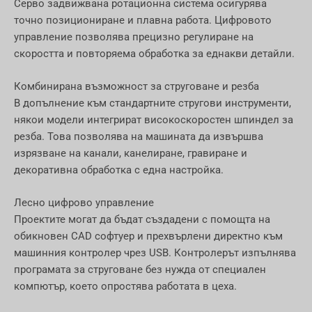
Серво задвижвана ротационна система осигурява
точно позициониране и плавна работа. Цифровото
управление позволява прецизно регулиране на
скоростта и повторяема обработка за еднакви детайли.
Комбинирана възможност за струговане и резба
В допълнение към стандартните стругови инструменти,
някои модели интегрират високоскоростен шпиндел за
резба. Това позволява на машината да извършва
изрязване на канали, канелиране, гравиране и
декоративна обработка с една настройка.
Лесно цифрово управление
Проектите могат да бъдат създадени с помощта на
обикновен CAD софтуер и прехвърлени директно към
машинния контролер чрез USB. Контролерът изпълнява
програмата за струговане без нужда от специален
компютър, което опростява работата в цеха.