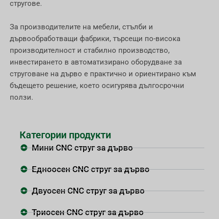
стругове.
За производителите на мебели, стълби и
дървообработващи фабрики, търсещи по-висока
производителност и стабилно производство,
инвестирането в автоматизирано оборудване за
струговане на дърво е практично и ориентирано към
бъдещето решение, което осигурява дългосрочни
ползи.
Категории продукти
Мини CNC струг за дърво
Едноосен CNC струг за дърво
Двуосен CNC струг за дърво
Триосен CNC струг за дърво