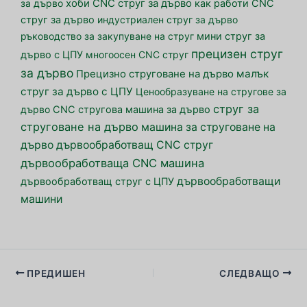
за дърво
хоби CNC струг за дърво
как работи CNC
струг за дърво
индустриален струг за дърво
ръководство за закупуване на струг
мини струг за
прецизен струг
дърво с ЦПУ
многоосен CNC струг
за дърво
малък
Прецизно струговане на дърво
струг за дърво с ЦПУ
Ценообразуване на стругове за
струг за
дърво
CNC стругова машина за дърво
струговане на дърво
машина за струговане на
дърво
дървообработващ CNC струг
дървообработваща CNC машина
дървообработващи
дървообработващ струг с ЦПУ
машини
ПРЕДИШЕН
СЛЕДВАЩО