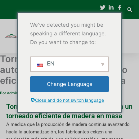
Saltar
al
contenido
We've detected you might be
speaking a different language.
Do you want to change to:
Torno de madera CNC
EN
automático para un torneado
eficiente de madera en masa
Change Language
Por
administración
/
3 de diciembre de 2025
Close and do not switch language
Torno de madera CNC automático para un
torneado eficiente de madera en masa
A medida que la producción de madera continúa avanzando
hacia la automatización, los fabricantes exigen una