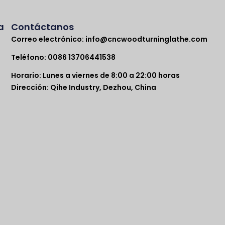
a
Contáctanos
Correo electrónico:
info@cncwoodturninglathe.com
Teléfono: 0086 13706441538
Horario: Lunes a viernes de 8:00 a 22:00 horas
Dirección: Qihe Industry, Dezhou, China