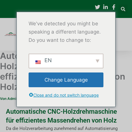
Zum
Inhalt
springen
We've detected you might be
speaking a different language.
Do you want to change to:
Automatische CNC-
EN
Holzdrehmaschine für
effizientes Massendrehen von
Change Language
Holz
Close and do not switch language
Von
Administrator
/
3. Dezember 2025
Automatische CNC-Holzdrehmaschine
für effizientes Massendrehen von Holz
Da die Holzverarbeitung zunehmend auf Automatisierung