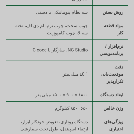
روش بستن
سه نظام پنوماتیکی یا دستی
مواد قطعه
چوب سخت، چوب نرم، ام دی اف، تخته
کار
سه لا، چوب کامپوزیت
نرم‌افزار /
NC Studio، سازگار با G-code
برنامه‌نویسی
دقت
موقعیت‌یابی
±0.1 میلی‌متر
تکرارپذیر
ابعاد دستگاه
۱۸۰۰ × ۹۰۰ × ۱۵۰۰ میلی‌متر
وزن خالص
۶۵۰–۸۵۰ کیلوگرم
ویژگی‌های
دستگاه روتاری، تعویض خودکار ابزار،
اختیاری
ارتقاء اسپیندل، طول تخت سفارشی