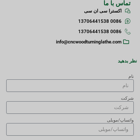
تماس با ما
اکسترا سی ان سی
0086 13706441538
0086 13706441538
info@cncwoodturninglathe.com
نظر بدهید
نام
شرکت
واتساپ/موبلی