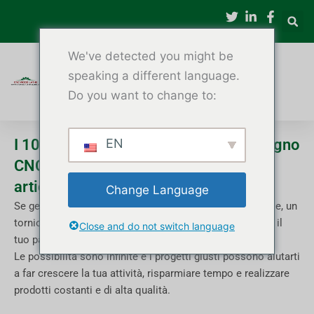
Vai
al
contenuto
We've detected you might be
speaking a different language.
Do you want to change to:
I 10 migliori progetti di tornitura del legno
EN
CNC per piccole officine e attività
artigianali
Change Language
Se gestisci un piccolo laboratorio o un'attività artigianale, un
tornio per legno CNC è più di una semplice macchina: è il
Close and do not switch language
tuo partner creativo.
Le possibilità sono infinite e i progetti giusti possono aiutarti
a far crescere la tua attività, risparmiare tempo e realizzare
prodotti costanti e di alta qualità.