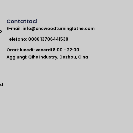
Contattaci
E-mail:
info@cncwoodturninglathe.com
o
Telefono: 0086 13706441538
Orari: lunedì-venerdì 8:00 - 22:00
Aggiungi: Qihe Industry, Dezhou, Cina
ad