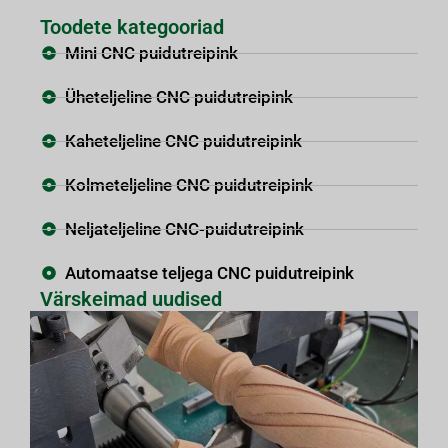
Toodete kategooriad
Mini CNC puidutreipink
Üheteljeline CNC puidutreipink
Kaheteljeline CNC puidutreipink
Kolmeteljeline CNC puidutreipink
Neljateljeline CNC-puidutreipink
Automaatse teljega CNC puidutreipink
Värskeimad uudised