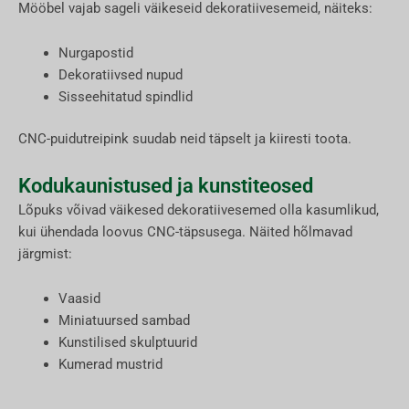
Mööbel vajab sageli väikeseid dekoratiivesemeid, näiteks:
Nurgapostid
Dekoratiivsed nupud
Sisseehitatud spindlid
CNC-puidutreipink suudab neid täpselt ja kiiresti toota.
Kodukaunistused ja kunstiteosed
Lõpuks võivad väikesed dekoratiivesemed olla kasumlikud,
kui ühendada loovus CNC-täpsusega. Näited hõlmavad
järgmist:
Vaasid
Miniatuursed sambad
Kunstilised skulptuurid
Kumerad mustrid