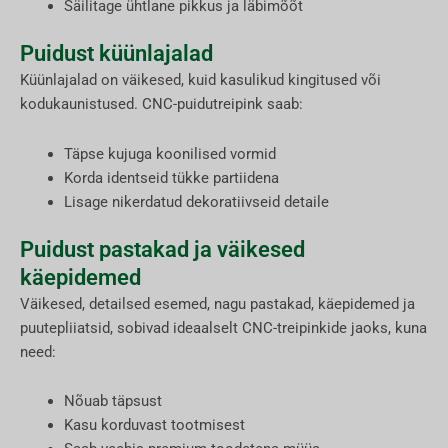
Säilitage ühtlane pikkus ja läbimõõt
Puidust küünlajalad
Küünlajalad on väikesed, kuid kasulikud kingitused või
kodukaunistused. CNC-puidutreipink saab:
Täpse kujuga koonilised vormid
Korda identseid tükke partiidena
Lisage nikerdatud dekoratiivseid detaile
Puidust pastakad ja väikesed
käepidemed
Väikesed, detailsed esemed, nagu pastakad, käepidemed ja
puutepliiatsid, sobivad ideaalselt CNC-treipinkide jaoks, kuna
need:
Nõuab täpsust
Kasu korduvast tootmisest