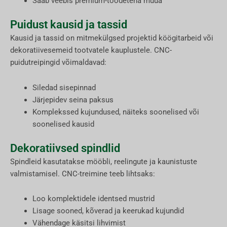
Saab veebis premium-toodetena müüa
Puidust kausid ja tassid
Kausid ja tassid on mitmekülgsed projektid köögitarbeid või
dekoratiivesemeid tootvatele kauplustele. CNC-
puidutreipingid võimaldavad:
Siledad sisepinnad
Järjepidev seina paksus
Komplekssed kujundused, näiteks soonelised või
soonelised kausid
Dekoratiivsed spindlid
Spindleid kasutatakse mööbli, reelingute ja kaunistuste
valmistamisel. CNC-treimine teeb lihtsaks:
Loo komplektidele identsed mustrid
Lisage sooned, kõverad ja keerukad kujundid
Vähendage käsitsi lihvimist