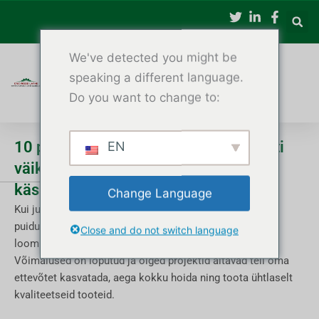
Jäta
sisukord
vahele
We've detected you might be
speaking a different language.
Do you want to change to:
10 parimat CNC-puidutreimise projekti
EN
väikestele töökodadele ja
käsitööettevõtetele
Change Language
Kui juhid väikest töökoda või käsitööettevõtet, on CNC-
puidutreipink enamat kui lihtsalt masin – see on sinu
Close and do not switch language
loominguline partner.
Võimalused on lõputud ja õiged projektid aitavad teil oma
ettevõtet kasvatada, aega kokku hoida ning toota ühtlaselt
kvaliteetseid tooteid.