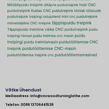
Mööblipuidu treipink
ülitäpne puidutreipink
hobi CNC
puidutreipink
Kuidas CNC puidutreipink töötab
tööstuslik
puidutreipink
treipingi ostujuhend
mini cnc puidutreipink
täppispuidu treipink
mitmeteljeline CNC-treipink
väike CNC puidutreipink
Täppispuidu treimine
puidu
puidu
treipingi hinnad
puidu treimise cnc masin
treipingi
puidu treimismasin
puidutöötlemise CNC
puidutöötlemise CNC-masin
treipink
puidutöötlemismasinad
puidutöötlemise treipink cnc
Võtke Ühendust
Meiliaadress:
info@cncwoodturninglathe.com
Telefon: 0086 13706441538