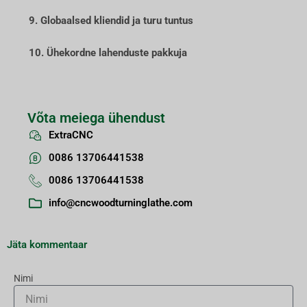
9. Globaalsed kliendid ja turu tuntus
10. Ühekordne lahenduste pakkuja
Võta meiega ühendust
ExtraCNC
0086 13706441538
0086 13706441538
info@cncwoodturninglathe.com
Jäta kommentaar
Nimi