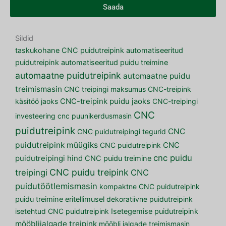
Saada
Sildid
taskukohane CNC puidutreipink
automatiseeritud
puidutreipink
automatiseeritud puidu treimine
automaatne puidutreipink
automaatne puidu
treimismasin
CNC treipingi maksumus
CNC-treipink
käsitöö jaoks
CNC-treipink puidu jaoks
CNC-treipingi
CNC
investeering
cnc puunikerdusmasin
puidutreipink
CNC
CNC puidutreipingi tegurid
puidutreipink müügiks
CNC puidutreipink
CNC
cnc puidu
puidutreipingi hind
CNC puidu treimine
CNC puidu treipink
treipingi
CNC
puidutöötlemismasin
kompaktne CNC puidutreipink
puidu treimine eritellimusel
dekoratiivne puidutreipink
isetehtud CNC puidutreipink
Isetegemise puidutreipink
mööblijalgade treipink
mööbli jalgade treimismasin