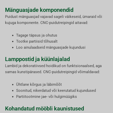
Mänguasjade komponendid
Puidust mänguasjad vajavad sageli väikeseid, ümaraid või
kujuga komponente. CNC-puidutreipingid aitavad:
Tagage täpsus ja ohutus
Tootke partiisid tõhusalt
Loo ainulaadseid mänguasjade kujundusi
Lamppostid ja küünlajalad
Lambid ja dekoratiivsed hoidikud on funktsionaalsed, aga
samas kunstipärased. CNC-puidutreipingid võimaldavad:
Ühtlane kõrgus ja läbimõõt
Soonitud, nikerdatud või keerutatud kujundused
Partiitootmine jae- või hulgimüügiks
Kohandatud mööbli kaunistused