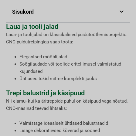
Sisukord
Laua ja tooli jalad
Laua- ja toolijalad on klassikalised puidutöötlemisprojektid.
CNC puidutreipingiga saab toota:
Elegantsed mööblijalad
Söögilaudade või toolide eritellimusel valmistatud
kujundused
Ühtlased tükid mitme komplekti jaoks
Trepi balustrid ja käsipuud
Nii elamu- kui ka äritreppide puhul on käsipuud väga nõutud.
CNC-masinad teevad lihtsaks:
Valmistage ideaalselt ühtlased balustraadid
Lisage dekoratiivsed kõverad ja sooned