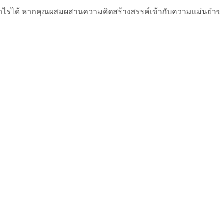
งกำไรได้ หากคุณผสมผสานความคิดสร้างสรรค์เข้ากับความแม่นยำ