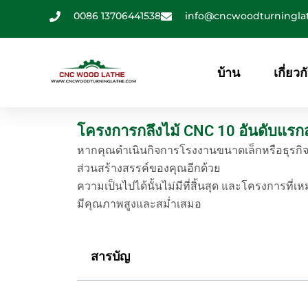
ข้าม
0086 13706441538
info@cncwoodturningla
ไป
ที่
เนื้อหา
บ้าน
เกี่ยวก
โครงการกลึงไม้ CNC 10 อันดับแรก
หากคุณดำเนินกิจการโรงงานขนาดเล็กหรือธุรกิจหัตถก
ส่วนสร้างสรรค์ของคุณอีกด้วย
ความเป็นไปได้นั้นไม่มีที่สิ้นสุด และโครงการที
มีคุณภาพสูงและสม่ำเสมอ
สารบัญ