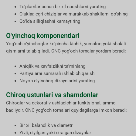
To'plamlar uchun bir xil naqshlarni yarating
Oluklar, egri chiziqlar va murakkab shakllarni qo'shing
Qo'lda silliqlashni kamaytiring
O'yinchoq komponentlari
Yog'och o'yinchoqlar ko'pincha kichik, yumaloq yoki shaklli
qismlarni talab qiladi. CNC yog'och tornalar yordam beradi:
Aniqlik va xavfsizlikni ta'minlang
Partiyalarni samarali ishlab chiqarish
Noyob o'yinchoq dizaynlarini yarating
Chiroq ustunlari va shamdonlar
Chiroqlar va dekorativ ushlagichlar funktsional, ammo
badiiydir. CNC yog'och tornalari quyidagilarga imkon beradi:
Bir xil balandlik va diametr
Yivli, o'yilgan yoki o'ralgan dizaynlar