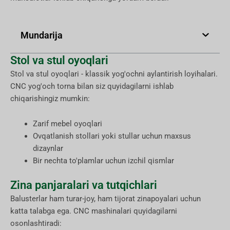
Mundarija
Stol va stul oyoqlari
Stol va stul oyoqlari - klassik yog'ochni aylantirish loyihalari.
CNC yog'och torna bilan siz quyidagilarni ishlab
chiqarishingiz mumkin:
Zarif mebel oyoqlari
Ovqatlanish stollari yoki stullar uchun maxsus
dizaynlar
Bir nechta to'plamlar uchun izchil qismlar
Zina panjaralari va tutqichlari
Balusterlar ham turar-joy, ham tijorat zinapoyalari uchun
katta talabga ega. CNC mashinalari quyidagilarni
osonlashtiradi: