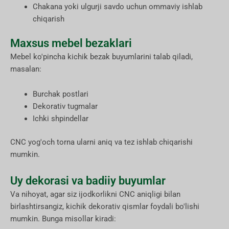
Chakana yoki ulgurji savdo uchun ommaviy ishlab
chiqarish
Maxsus mebel bezaklari
Mebel ko'pincha kichik bezak buyumlarini talab qiladi,
masalan:
Burchak postlari
Dekorativ tugmalar
Ichki shpindellar
CNC yog'och torna ularni aniq va tez ishlab chiqarishi
mumkin.
Uy dekorasi va badiiy buyumlar
Va nihoyat, agar siz ijodkorlikni CNC aniqligi bilan
birlashtirsangiz, kichik dekorativ qismlar foydali bo'lishi
mumkin. Bunga misollar kiradi: