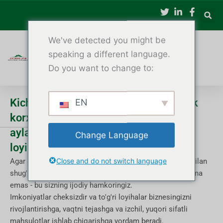
Tarkibga
oʻtish
We've detected you might be
speaking a different language.
Do you want to change to:
Kichik ustaxonalar va hunarmandchilik
EN
korxonalari uchun CNC yog'ochni
aylantirish bo'yicha 10 ta eng yaxshi
Change Language
loyihalar
Close and do not switch language
Agar siz kichik ustaxona yoki hunarmandchilik biznesi bilan
shug'ullansangiz, CNC yog'och stanogi oddiygina mashina
emas - bu sizning ijodiy hamkoringiz.
Imkoniyatlar cheksizdir va to'g'ri loyihalar biznesingizni
rivojlantirishga, vaqtni tejashga va izchil, yuqori sifatli
mahsulotlar ishlab chiqarishga yordam beradi.