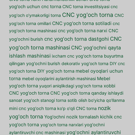
yog'och uchun cnc torna
CNC torna investitsiyasi
cnc
CNC yog'och torna
yog'och o'ymakorligi torna
CNC
CNC yog'och torna sotiladi
yog'och torna omillari
cnc
yog'och torna mashinasi
cnc yog'och torna narxi
CNC
CNC
cnc yog'och torna dastgohi
yog'ochni burish
yog'och torna mashinasi
CNC yog'ochni qayta
ishlash mashinasi
ixcham cnc yog'och torna
buyurtma
qilingan yog'ochni burish
dekorativ yog'och torna
DIY cnc
mebel oyoqlari uchun
yog'och torna
DIY yog'och torna
torna
mebel oyoqlarini aylantirish mashinasi
Mebel
yog'och torna
yuqori aniqlikdagi yog'och torna
xobbi
CNC yog'och torna
CNC yog'och torna qanday ishlaydi
sanoat yog'och stanogi
torna sotib olish bo'yicha qo'llanma
nozik
mini cnc yog'och torna
ko'p o'qli CNC torna
yog'och torna
kichik cnc
Yog'ochni nozik tornalash
yog'och torna
yog'och torna narxlari
yog'ochni
yog'ochni aylantiruvchi
aylantiruvchi cnc mashinasi