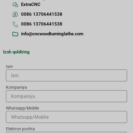
ExtraCNC
0086 13706441538
0086 13706441538
info@cncwoodturninglathe.com
Izoh qoldiring
Ism
Kompaniya
Whatsapp/Moblie
Elektron pochta