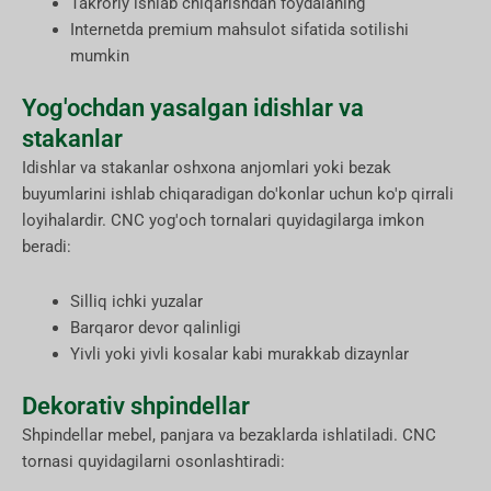
Takroriy ishlab chiqarishdan foydalaning
Internetda premium mahsulot sifatida sotilishi
mumkin
Yog'ochdan yasalgan idishlar va
stakanlar
Idishlar va stakanlar oshxona anjomlari yoki bezak
buyumlarini ishlab chiqaradigan do'konlar uchun ko'p qirrali
loyihalardir. CNC yog'och tornalari quyidagilarga imkon
beradi:
Silliq ichki yuzalar
Barqaror devor qalinligi
Yivli yoki yivli kosalar kabi murakkab dizaynlar
Dekorativ shpindellar
Shpindellar mebel, panjara va bezaklarda ishlatiladi. CNC
tornasi quyidagilarni osonlashtiradi: