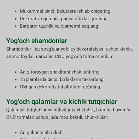
Mukammal bir xil balusters ishlab chiqaring
Dekorativ egri chiziqlar va oluklar qo'shing
Barqaror uzunlik va diametrni saqlang
Yog'och shamdonlar
Shamdonlar - bu sovg'alar yoki uy dekoratsiyasi uchun kichik,
ammo foydali narsalar. CNC yog'och torna mumkin:
Aniq toraygan shakllarni shakllantiring
To'plamlarda bir xil bo'laklarni takrorlang
O'yilgan dekorativ tafsilotlarni qo'shing
Yog'och qalamlar va kichik tutqichlar
Qalamlar, tutqichlar va stiluslar kabi kichik, batafsil buyumlar
CNC tornalari uchun juda mos keladi, chunki ular:
Aniqlikni talab qilish