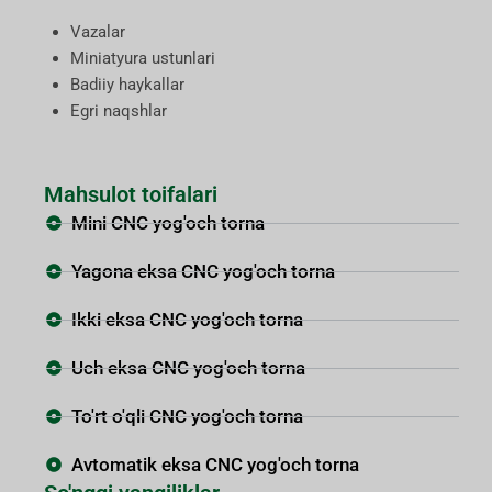
Vazalar
Miniatyura ustunlari
Badiiy haykallar
Egri naqshlar
Mahsulot toifalari
Mini CNC yog'och torna
Yagona eksa CNC yog'och torna
Ikki eksa CNC yog'och torna
Uch eksa CNC yog'och torna
To'rt o'qli CNC yog'och torna
Avtomatik eksa CNC yog'och torna