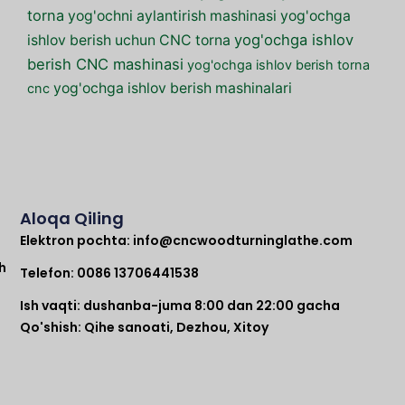
torna
yog'ochni aylantirish mashinasi
yog'ochga
yog'ochga ishlov
ishlov berish uchun CNC torna
berish CNC mashinasi
yog'ochga ishlov berish torna
yog'ochga ishlov berish mashinalari
cnc
Aloqa Qiling
Elektron pochta:
info@cncwoodturninglathe.com
h
Telefon: 0086 13706441538
Ish vaqti: dushanba-juma 8:00 dan 22:00 gacha
Qo'shish: Qihe sanoati, Dezhou, Xitoy