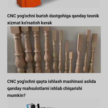
CNC yog'ochni burish dastgohiga qanday texnik
xizmat ko'rsatish kerak
CNC yog'ochni qayta ishlash mashinasi aslida
qanday mahsulotlarni ishlab chiqarishi
mumkin?