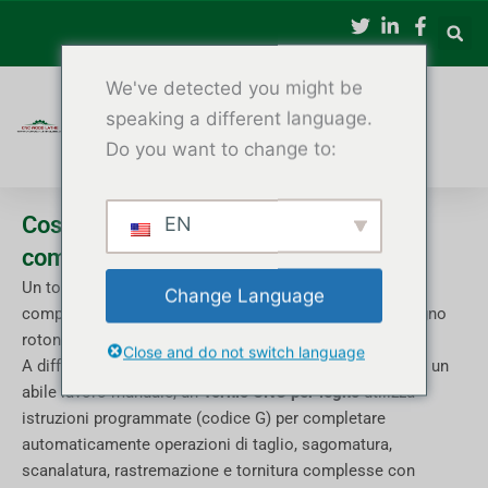
Vai
al
contenuto
We've detected you might be
speaking a different language.
Do you want to change to:
Cos'è un tornio CNC per legno? Guida
EN
completa per principianti e produttori
Un tornio per legno CNC è una macchina controllata da
Change Language
computer, progettata per modellare e tornire pezzi di legno
rotondi o cilindrici.
Close and do not switch language
A differenza di un tornio manuale per legno che richiede un
abile lavoro manuale, un
Tornio CNC per legno
utilizza
istruzioni programmate (codice G) per completare
automaticamente operazioni di taglio, sagomatura,
scanalatura, rastremazione e tornitura complesse con