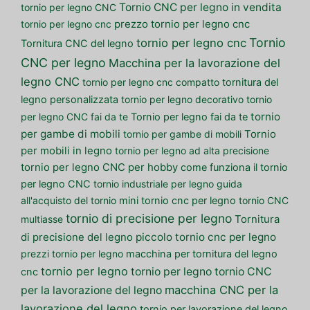
Tornio CNC per legno in vendita
tornio per legno CNC
tornio per legno cnc
prezzo tornio per legno cnc
Tornio
tornio per legno cnc
Tornitura CNC del legno
CNC per legno
Macchina per la lavorazione del
legno CNC
tornio per legno cnc compatto
tornitura del
legno personalizzata
tornio per legno decorativo
tornio
tornio
per legno CNC fai da te
Tornio per legno fai da te
per gambe di mobili
tornio per gambe di mobili
Tornio
per mobili in legno
tornio per legno ad alta precisione
tornio per legno CNC per hobby
come funziona il tornio
per legno CNC
tornio industriale per legno
guida
all'acquisto del tornio
mini tornio cnc per legno
tornio CNC
tornio di precisione per legno
multiasse
Tornitura
piccolo tornio cnc per legno
di precisione del legno
prezzi tornio per legno
macchina per tornitura del legno
tornio per legno
tornio per legno
tornio CNC
cnc
macchina CNC per la
per la lavorazione del legno
lavorazione del legno
tornio per lavorazione del legno