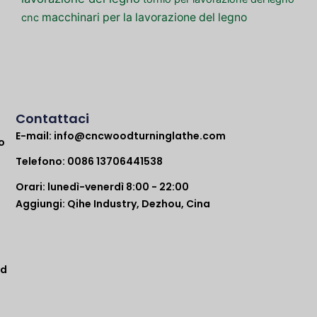
macchinari per la lavorazione del legno
cnc
Contattaci
E-mail:
info@cncwoodturninglathe.com
o
Telefono: 0086 13706441538
Orari: lunedì-venerdì 8:00 - 22:00
Aggiungi: Qihe Industry, Dezhou, Cina
ad