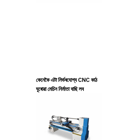
কেনেকৈ এটা নিৰ্ভৰযোগ্য CNC কাঠ
ঘূৰোৱা মেচিন নিৰ্মাতা বাছি লব