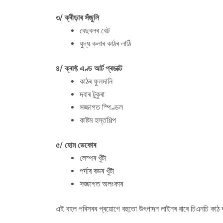
৩/ ক্ৰীড়াৰ সঁজুলি
বেছবলৰ বেট
যুদ্ধ কলাৰ কাঠৰ লাঠি
৪/ ক্ৰাফ্ট এণ্ড আৰ্ট প্ৰডাক্ট
কাঠৰ ফুলদানি
দবাৰ টুকুৰা
সজ্জাগত স্পিণ্ডল
কাষ্টম হস্তশিল্প
৫/ হোম ডেকোৰ
লেম্পৰ খুঁটা
পৰ্দাৰ ৰডৰ খুঁটা
সজ্জাগত অলংকাৰ
এই বহল পৰিসৰৰ প্ৰয়োগে বহুতো উৎপাদন লাইনৰ বাবে চিএনচি কাঠ 