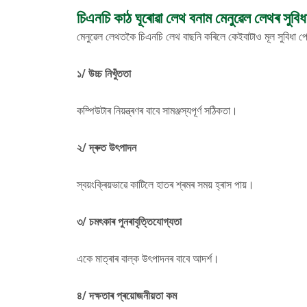
চিএনচি কাঠ ঘূৰোৱা লেথ বনাম মেনুৱেল লেথৰ সুবিধ
মেনুৱেল লেথতকৈ চিএনচি লেথ বাছনি কৰিলে কেইবাটাও মূল সুবিধা পোৱ
১/ উচ্চ নিখুঁততা
কম্পিউটাৰ নিয়ন্ত্ৰণৰ বাবে সামঞ্জস্যপূৰ্ণ সঠিকতা।
২/ দ্ৰুত উৎপাদন
স্বয়ংক্ৰিয়ভাৱে কাটিলে হাতৰ শ্ৰমৰ সময় হ্ৰাস পায়।
৩/ চমৎকাৰ পুনৰাবৃত্তিযোগ্যতা
একে মাত্ৰাৰ বাল্ক উৎপাদনৰ বাবে আদৰ্শ।
৪/ দক্ষতাৰ প্ৰয়োজনীয়তা কম