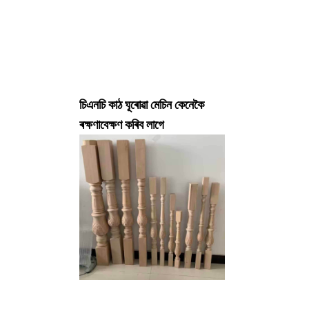
চিএনচি কাঠ ঘূৰোৱা মেচিন কেনেকৈ
ৰক্ষণাবেক্ষণ কৰিব লাগে