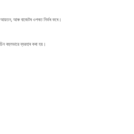
ন আয়তন, আৰু বাজেটৰ ওপৰত নিৰ্ভৰ কৰে।
িন বহুলভাৱে ব্যৱহাৰ কৰা হয়।