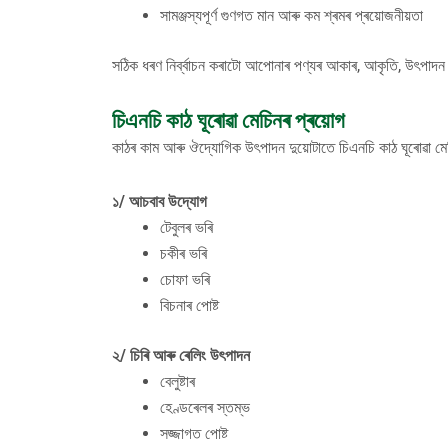
সামঞ্জস্যপূৰ্ণ গুণগত মান আৰু কম শ্ৰমৰ প্ৰয়োজনীয়তা
সঠিক ধৰণ নিৰ্ব্বাচন কৰাটো আপোনাৰ পণ্যৰ আকাৰ, আকৃতি, উৎপাদ
চিএনচি কাঠ ঘূৰোৱা মেচিনৰ প্ৰয়োগ
কাঠৰ কাম আৰু ঔদ্যোগিক উৎপাদন দুয়োটাতে চিএনচি কাঠ ঘূৰোৱা মেচ
১/ আচবাব উদ্যোগ
টেবুলৰ ভৰি
চকীৰ ভৰি
চোফা ভৰি
বিচনাৰ পোষ্ট
২/ চিৰি আৰু ৰেলিং উৎপাদন
বেলুষ্টাৰ
হেণ্ডৰেলৰ স্তম্ভ
সজ্জাগত পোষ্ট