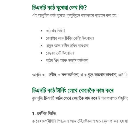
চিএনচি কাঠ ঘূৰোৱা লেথ কি?
এই আধুনিক কাঠ ঘূৰোৱা প্ৰযুক্তিৰ বহুলভাৱে ব্যৱহাৰ কৰা হয়:
আচবাব নিৰ্মাণ
বেলাষ্টাৰ আৰু চিৰিৰ ৰেলিং উৎপাদন
টেবুল আৰু চকীৰ ভৰিৰ কাৰখানা
বেছবল বেট উৎপাদন
কাঠৰ শিল্প আৰু সজ্জাৰ কৰ্মশালা
আপুনি ক...
নবীন
, ক
সৰু কৰ্মশালা
, বা ক
বৃহৎ আচবাব কাৰখানা
, এটা চ
চিএনচি কাঠ টাৰ্নিং লেথে কেনেকৈ কাম কৰে
বুজাবুজি
চিএনচি কাঠৰ লেথে কেনেকৈ কাম কৰে
ই পৰম্পৰাগত সঁজুলিত
1. ৱৰ্কপিচ ফিক্সিং
কাঠৰ সামগ্ৰীখিনি স্পিণ্ডল আৰু টেইলষ্টকৰ মাজত ক্লেম্প কৰা হয় যা