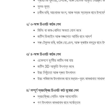
প্ৰামাণিক ঘূৰণীয়া, টেপাৰিং, আৰু মৌলিক আকৃতি নিয়ন্ত্ৰণ ক
সুলভ মূল্য
চকীৰ ভৰি, আচবাবৰ অংশ, আৰু সহজ স্তম্ভৰ বাবে উপযো
২/ ৩-অক্ষ চিএনচি কাঠৰ লেথ
মিলিং বা কাষ-খোদিত ক্ষমতা যোগ কৰে
জটিল ডিজাইন আৰু সজ্জাগত আৰ্হিৰ বাবে আদৰ্শ
সৰু টেবুলৰ ভৰি, কাঠৰ হেণ্ডেল, আৰু ক্ৰাফ্টৰ বস্তুৰ বাবে 
৩/ ৪-অক্ষ চিএনচি কাঠৰ লেথ
একেলগে ঘূৰ্ণনীয় কাটিব পৰা যায়
জটিল 3D আকৃতি উৎপন্ন কৰে
উচ্চ নিখুঁততা আৰু দ্ৰুত উৎপাদন
উচ্চ পৰিমাণৰ উৎপাদনৰ বাবে মধ্যম–বৃহৎ কাৰখানাত সাধাৰ
৪/ সম্পূৰ্ণ স্বয়ংক্ৰিয় চিএনচি কাঠ ঘূৰোৱা লেথ
স্বয়ংক্ৰিয় লোডিং আৰু আনলোডিং
গণ উৎপাদন কাৰখানাৰ বাবে সৰ্বোত্তম