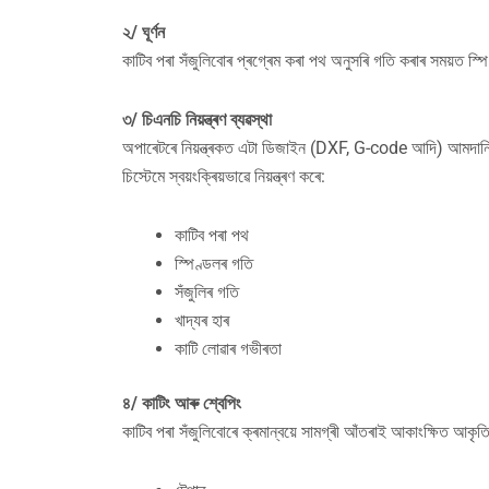
২/ ঘূৰ্ণন
কাটিব পৰা সঁজুলিবোৰ প্ৰগ্ৰেম কৰা পথ অনুসৰি গতি কৰাৰ সময়ত স্পি
৩/ চিএনচি নিয়ন্ত্ৰণ ব্যৱস্থা
অপাৰেটৰে নিয়ন্ত্ৰকত এটা ডিজাইন (DXF, G-code আদি) আমদা
চিস্টেমে স্বয়ংক্ৰিয়ভাৱে নিয়ন্ত্ৰণ কৰে:
কাটিব পৰা পথ
স্পিণ্ডলৰ গতি
সঁজুলিৰ গতি
খাদ্যৰ হাৰ
কাটি লোৱাৰ গভীৰতা
৪/ কাটিং আৰু শ্বেপিং
কাটিব পৰা সঁজুলিবোৰে ক্ৰমান্বয়ে সামগ্ৰী আঁতৰাই আকাংক্ষিত আকৃ