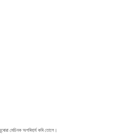
ঘূৰোৱা মেচিনক অপৰিহাৰ্য কৰি তোলে।