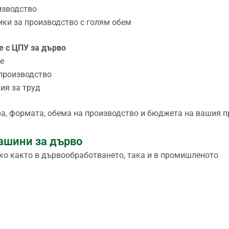
изводство
ики за производство с голям обем
е с ЦПУ за дърво
е
производство
ия за труд
ра, формата, обема на производство и бюджета на вашия п
ашини за дърво
око както в дървообработването, така и в промишленото