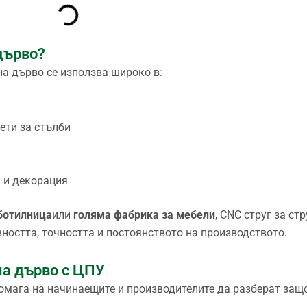
 дърво?
на дърво се използва широко в:
ети за стълби
 и декорация
ботилница
или
голяма фабрика за мебели
, CNC струг за ст
ността, точността и постоянството на производството.
 на дърво с ЦПУ
омага на начинаещите и производителите да разберат защо