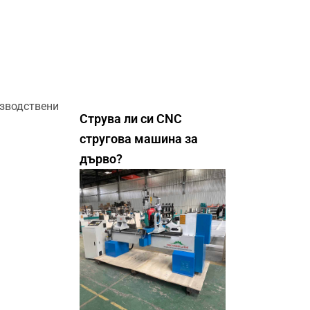
изводствени
Струва ли си CNC
стругова машина за
дърво?