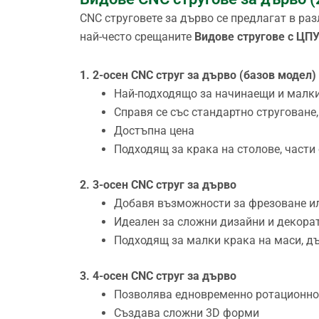
CNC струговете за дърво се предлагат в ра
най-често срещаните
Видове стругове с ЦПУ
1. 2-осен CNC струг за дърво (базов модел)
Най-подходящо за начинаещи и малк
Справя се със стандартно струговане
Достъпна цена
Подходящ за крака на столове, части
2. 3-осен CNC струг за дърво
Добавя възможности за фрезоване и
Идеален за сложни дизайни и декора
Подходящ за малки крака на маси, д
3. 4-осен CNC струг за дърво
Позволява едновременно ротационно
Създава сложни 3D форми