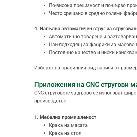
По-висока прецизност и по-бързо про
Често срещано в средно големи фабр
4. Напълно автоматичен струг за стругован
Автоматично товарене и разтоварван
Най-подходящ за фабрики за масово 
Постоянно качество и ниски изискван
Изборът на правилния вид зависи от разме
Приложения на CNC стругови м
CNC струговете за дърво се използват шир
производство.
1. Мебелна промишленост
Крака на масата
Крака на стол