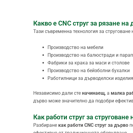
Какво е CNC струг за рязане на
Тази съвременна технология за струговане 
Производство на мебели
Производство на балюстради и парап
Фабрики за крака за маси и столове
Производство на бейзболни бухалки
Работилници за дърводелски изделия
Независимо дали сте
начинаещ
, а
малка ра
дърво може значително да подобри ефектив
Как работи струг за струговане
Разбиране
как работи CNC струг за дърво
п
ефективно от традиционното оборудване.