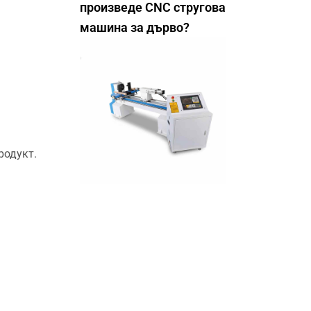
произведе CNC стругова
машина за дърво?
родукт.