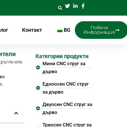
Повече
лог
Контакт
BG
Информация
ители
Категории продукти
кръгли или
Мини CNC струг за
дърво
во
Едноосен CNC струг
е,
за дърво
Двуосен CNC струг за
дърво
Триосен CNC струг за