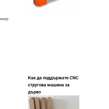
имер:
Как да поддържате CNC
стругова машина за
дърво