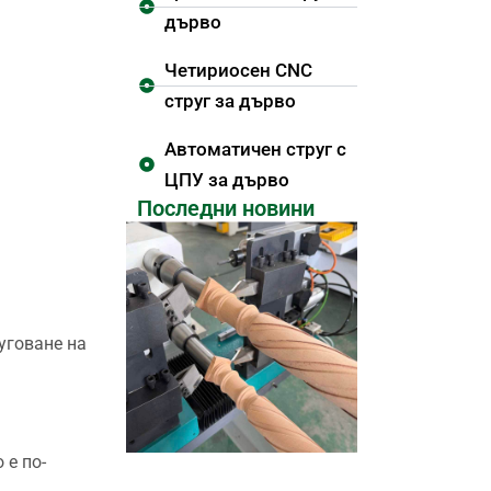
дърво
Четириосен CNC
струг за дърво
Автоматичен струг с
ЦПУ за дърво
Последни новини
руговане на
 е по-