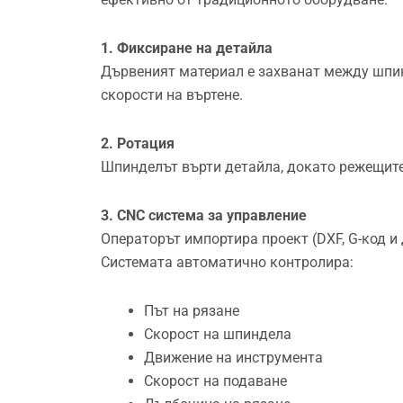
1. Фиксиране на детайла
Дървеният материал е захванат между шпинд
скорости на въртене.
2. Ротация
Шпинделът върти детайла, докато режещите
3. CNC система за управление
Операторът импортира проект (DXF, G-код и 
Системата автоматично контролира:
Път на рязане
Скорост на шпиндела
Движение на инструмента
Скорост на подаване