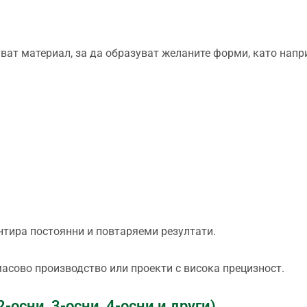
ват материал, за да образуват желаните форми, като напр
нтира постоянни и повтаряеми резултати.
масово производство или проекти с висока прецизност.
-осни, 3-осни, 4-осни и други)