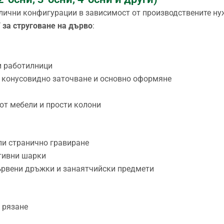
злични конфигурации в зависимост от производствените ну
 за струговане на дърво
:
и работилници
, конусовидно заточване и основно оформяне
 от мебели и прости колони
ли странично гравиране
тивни шарки
ървени дръжки и занаятчийски предмети
 рязане