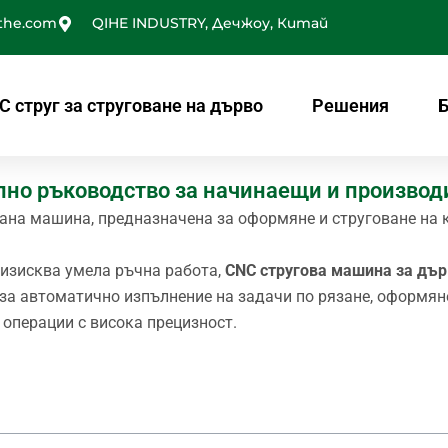
the.com
QIHE INDUSTRY, Дечжоу, Китай
C струг за струговане на дърво
Решения
Б
ълно ръководство за начинаещи и производ
ана машина, предназначена за оформяне и струговане на 
о изисква умела ръчна работа,
CNC стругова машина за дър
за автоматично изпълнение на задачи по рязане, оформян
 операции с висока прецизност.