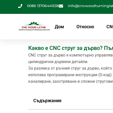
Премини
0086 13706441538
info@cncwoodturningla
към
съдържанието
Дом
Относно
CN
Какво е CNC струг за дърво? П
CNC струг за дърво е компютърно управляв
цилиндрични дървени детайли.
За разлика от ръчния струг за дърво, койт
използва програмирани инструкции (G-код) 
каналиране, заостряване и сложни стругови
Съдържание