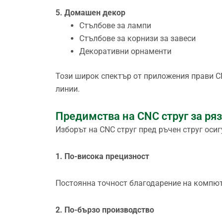
5. Домашен декор
Стълбове за лампи
Стълбове за корнизи за завеси
Декоративни орнаменти
Този широк спектър от приложения прави C
линии.
Предимства на CNC струг за ряз
Изборът на CNC струг пред ръчен струг ос
1. По-висока прецизност
Постоянна точност благодарение на компю
2. По-бързо производство