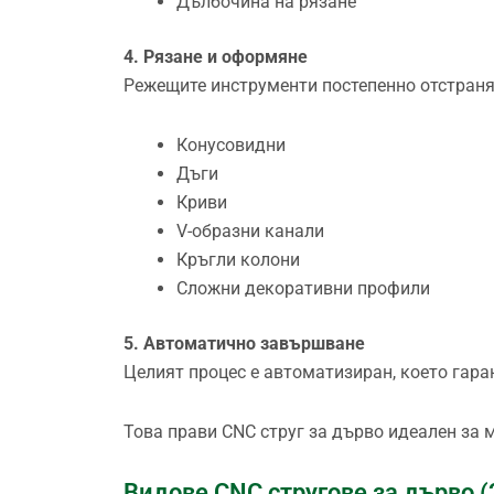
Дълбочина на рязане
4. Рязане и оформяне
Режещите инструменти постепенно отстраня
Конусовидни
Дъги
Криви
V-образни канали
Кръгли колони
Сложни декоративни профили
5. Автоматично завършване
Целият процес е автоматизиран, което гара
Това прави CNC струг за дърво идеален за 
Видове CNC стругове за дърво (2