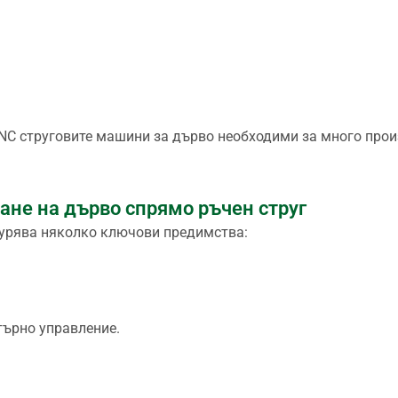
NC струговите машини за дърво необходими за много про
ане на дърво спрямо ръчен струг
игурява няколко ключови предимства:
търно управление.