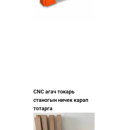
CNC агач токарь
станогын ничек карап
тотарга