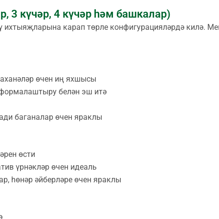
р, 3 күчәр, 4 күчәр һәм башкалар)
 ихтыяҗларына карап төрле конфигурацияләрдә килә. Ме
таханәләр өчен иң яхшысы
 формалаштыру белән эш итә
ади баганалар өчен яраклы
әрен өсти
тив үрнәкләр өчен идеаль
ар, һөнәр әйберләре өчен яраклы
ә