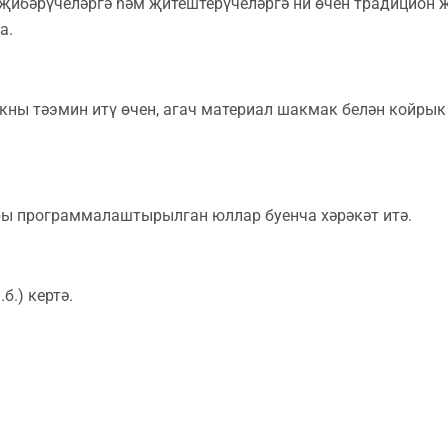
җибәрүчеләргә һәм җитештерүчеләргә ни өчен традицион 
а.
ны тәэмин итү өчен, агач материал шакмак белән койрык
ары программалаштырылган юллар буенча хәрәкәт итә.
б.) кертә.