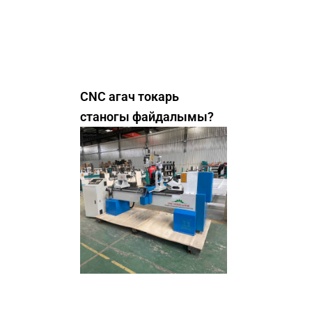
CNC агач токарь
станогы файдалымы?