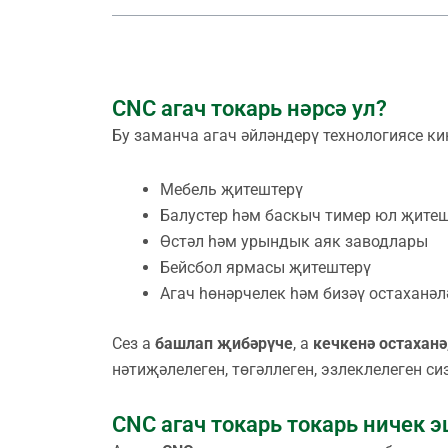
CNC агач токарь нәрсә ул?
Бу заманча агач әйләндерү технологиясе ки
Мебель җитештерү
Балустер һәм баскыч тимер юл җите
Өстәл һәм урындык аяк заводлары
Бейсбол ярмасы җитештерү
Агач һөнәрчелек һәм бизәү остаханәл
Сез а
башлап җибәрүче
, а
кечкенә остаханә
нәтиҗәлелеген, төгәллеген, эзлеклелеген с
CNC агач токарь токарь ничек 