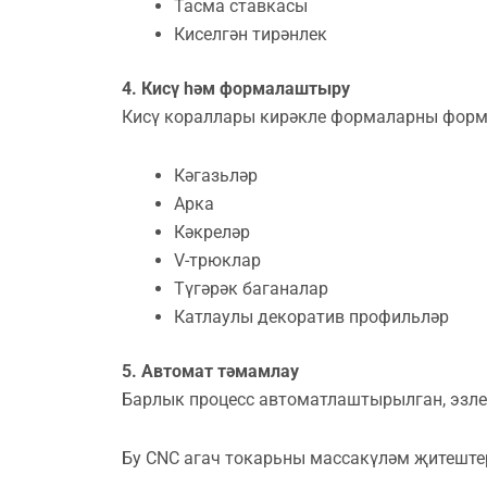
Тасма ставкасы
Киселгән тирәнлек
4. Кисү һәм формалаштыру
Кисү кораллары кирәкле формаларны форма
Кәгазьләр
Арка
Кәкреләр
V-трюклар
Түгәрәк баганалар
Катлаулы декоратив профильләр
5. Автомат тәмамлау
Барлык процесс автоматлаштырылган, эзлек
Бу CNC агач токарьны массакүләм җитештер