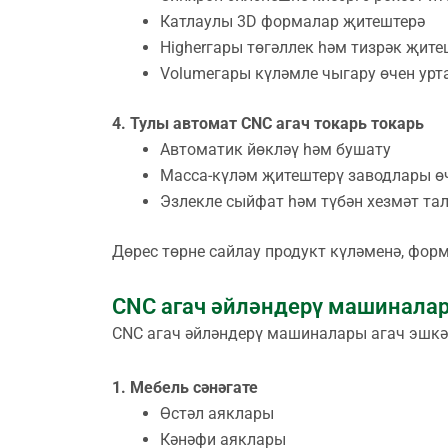
Катлаулы 3D формалар җитештерә
Higherгары төгәллек һәм тизрәк җите
Volumeгары күләмле чыгару өчен урта
4. Тулы автомат CNC агач токарь токарь
Автоматик йөкләү һәм бушату
Масса-күләм җитештерү заводлары ө
Эзлекле сыйфат һәм түбән хезмәт та
Дөрес төрне сайлау продукт күләменә, фор
CNC агач әйләндерү машинал
CNC агач әйләндерү машиналары агач эшкәр
1. Мебель сәнәгате
Өстәл аяклары
Кәнәфи аяклары