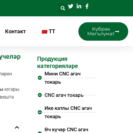
Күбрәк
Контакт
TT
Мәгълүмат
үчеләр
Продукция
категорияләре
Мини CNC агач
ләрен
токарь
сы
югары
CNC агач токарь
әвештә
Ике катлы CNC агач
токарь
Өч күчәр CNC агач