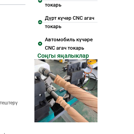
токарь
Дүрт күчәр CNC агач
токарь
Автомобиль күчәре
CNC агач токарь
Соңгы яңалыклар
итештерү