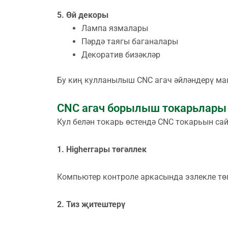
5. Өй декоры
Лампа язмалары
Пәрдә таягы баганалары
Декоратив бизәкләр
Бу киң кулланылыш CNC агач әйләндерү маш
CNC агач борылыш токарьлары 
Кул белән токарь өстендә CNC токарьын сай
1. Higherгары төгәллек
Компьютер контроле аркасында эзлекле тө
2. Тиз җитештерү