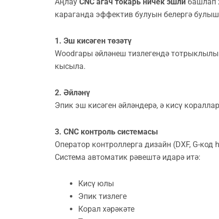
Аңлау
CNC агач токарь ничек эшли
башлап 
караганда эффектив булуын белергә булыш
1. Эш кисәген төзәтү
Woodгары әйләнеш тизлегендә тотрыклылык
кысыла.
2. Әйләнү
Эпик эш кисәген әйләндерә, ә кисү коралл
3. CNC контроль системасы
Оператор контроллерга дизайн (DXF, G-код һ.
Система автоматик рәвештә идарә итә:
Кисү юлы
Эпик тизлеге
Корал хәрәкәте