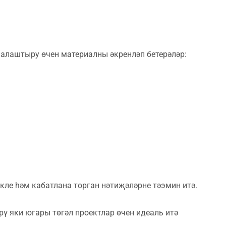
лаштыру өчен материалны әкренләп бетерәләр:
ле һәм кабатлана торган нәтиҗәләрне тәэмин итә.
ү яки югары төгәл проектлар өчен идеаль итә