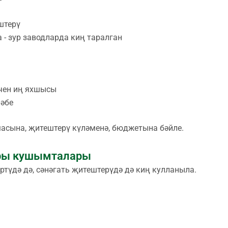
штерү
 - зур заводларда киң таралган
чен иң яхшысы
ләбе
масына, җитештерү күләменә, бюджетына бәйле.
ары кушымталары
түдә дә, сәнәгать җитештерүдә дә киң кулланыла.