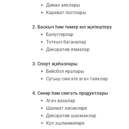
Диван аяклары
Карават постлары
2. Баскыч һәм тимер юл җитештерү
Балустерлар
Тоткыч баганалар
Декоратив язмалар
3. Спорт җиһазлары
Бейсбол яралары
Сугыш сәнгате агач таяклар
4. Cөнәр һәм сәнгать продуктлары
Агач вазалар
Шахмат кисәкләре
Декоратив шакмаклар
Кул эшләнмәләре