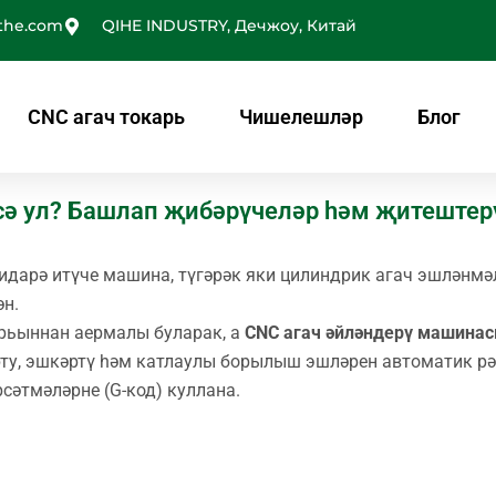
the.com
QIHE INDUSTRY, Дечжоу, Китай
CNC агач токарь
Чишелешләр
Блог
рсә ул? Башлап җибәрүчеләр һәм җитештер
 идарә итүче машина, түгәрәк яки цилиндрик агач эшләнмә
н.
арьыннан аермалы буларак, а
CNC агач әйләндерү машина
рту, эшкәртү һәм катлаулы борылыш эшләрен автоматик р
әтмәләрне (G-код) куллана.