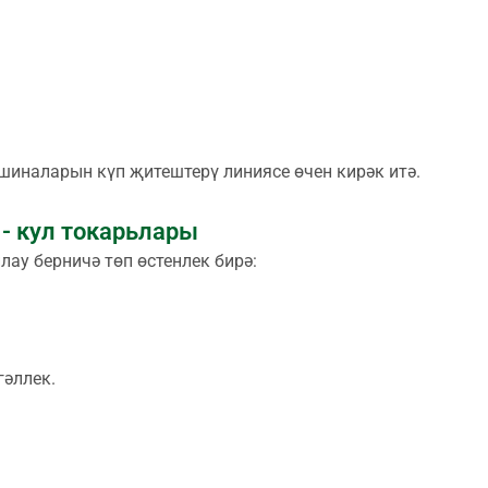
иналарын күп җитештерү линиясе өчен кирәк итә.
- кул токарьлары
лау берничә төп өстенлек бирә:
гәллек.