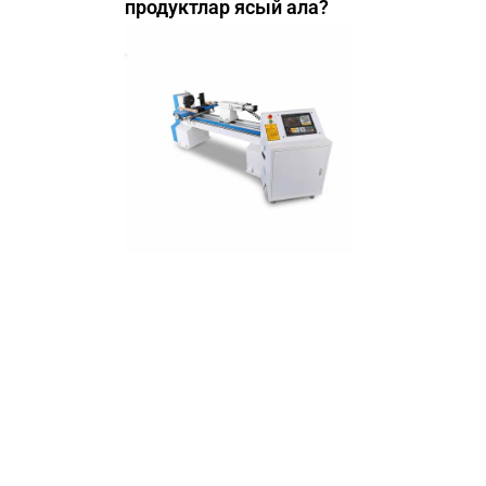
продуктлар ясый ала?