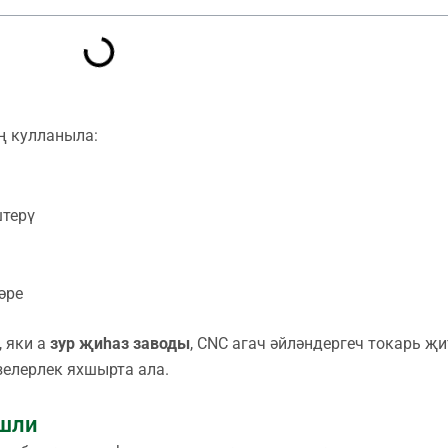
ң кулланыла:
штерү
әре
, яки а
зур җиһаз заводы
, CNC агач әйләндергеч токарь җ
изелерлек яхшырта ала.
эшли