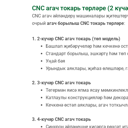
CNC агач токарь төрләре (2 күчә
CNC агач әйләндерү машиналары җитештерү
очрый
агач борылыш CNC токарь төрләре
:
1. 2-күчәр CNC агач токарь (төп модель)
Башлап җибәрүчеләр һәм кечкенә ос
Стандарт борылыш, эшкәртү һәм төп
Уңай бәя
Урындык аяклары, җиһаз өлешләре, г
2. 3-күчәр CNC агач токарь
Тегермән яисә япма ясау мөмкинлекл
Катлаулы конструкцияләр һәм декора
Кечкенә өстәл аяклары, агач тоткычл
3. 4-күчәр CNC агач токарь
Синхрон әйләнешне кисәргә рөхсәт ит