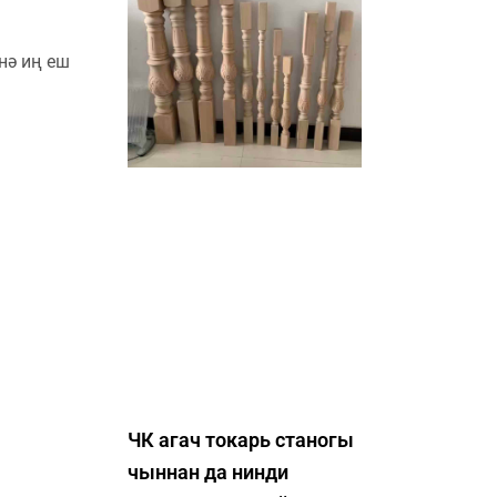
нә иң еш
ЧК агач токарь станогы
чыннан да нинди