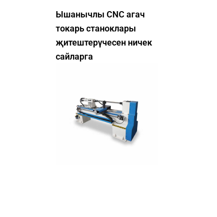
Ышанычлы CNC агач
токарь станоклары
җитештерүчесен ничек
сайларга