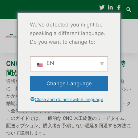
内
容
を
We've detected you might be
ス
キ
speaking a different language.
ッ
Do you want to change to:
プ
CNC 木工旋盤の納品にはどのくらい時
EN
間がかかりますか?
適切な CNC 木工旋盤を選択した後、購入者は注文する前
Change Language
に、最後の質問をよくします。「機械が届くまでどのくらい
かかりますか？」
Close and do not switch language
納期は、工場の計画、設置スケジュール、およびプロジェク
ト全体のタイムラインに影響します。
このガイドでは、一般的な CNC 木工旋盤のリードタイム、
配送オプション、購入者が予期しない遅延を回避する方法に
ついて説明します。