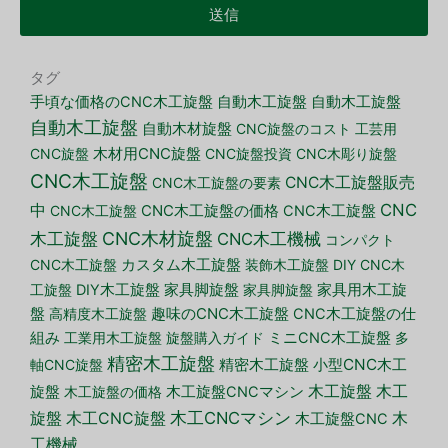
送信
タグ
手頃な価格のCNC木工旋盤
自動木工旋盤
自動木工旋盤
自動木工旋盤
自動木材旋盤
CNC旋盤のコスト
工芸用
CNC旋盤
木材用CNC旋盤
CNC旋盤投資
CNC木彫り旋盤
CNC木工旋盤
CNC木工旋盤販売
CNC木工旋盤の要素
CNC
中
CNC木工旋盤
CNC木工旋盤の価格
CNC木工旋盤
CNC木材旋盤
木工旋盤
CNC木工機械
コンパクト
CNC木工旋盤
カスタム木工旋盤
装飾木工旋盤
DIY CNC木
家具脚旋盤
工旋盤
DIY木工旋盤
家具脚旋盤
家具用木工旋
盤
高精度木工旋盤
趣味のCNC木工旋盤
CNC木工旋盤の仕
組み
工業用木工旋盤
旋盤購入ガイド
ミニCNC木工旋盤
多
精密木工旋盤
小型CNC木工
軸CNC旋盤
精密木工旋盤
木工旋盤
旋盤
木工
木工旋盤の価格
木工旋盤CNCマシン
木工CNCマシン
旋盤
木工CNC旋盤
木
木工旋盤CNC
工機械