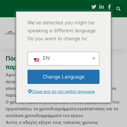
Μετάβαση
στο
περιεχόμενο
We've detected you might be
speaking a different language.
Do you want to change to:
Πόσος χρόνος χρειάζεται για την
EN
παράδοση ενός τόρνου ξύλου CNC;
Αφού επιλέξουν τον σωστό τόρνο ξύλου CNC, οι
Change Language
αγοραστές συχνά κάνουν μια τελευταία ερώτηση πριν
κάνουν μια παραγγελία: «Πόσο καιρό θα χρειαστεί για να
Close and do not switch language
παραλάβουν το μηχάνημα;»
Ο χρόνος παράδοσης επηρεάζει τον προγραμματισμό του
εργοστασίου, τα χρονοδιαγράμματα εγκατάστασης και τα
συνολικά χρονοδιαγράμματα του έργου.
Αυτός ο οδηγός εξηγεί τους τυπικούς χρόνους