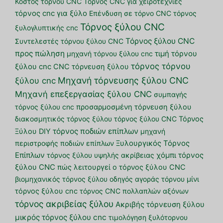
Κόστος τόρνου CNC
Τόρνος CNC για χειροτεχνίες
τόρνος cnc για ξύλο
Επένδυση σε τόρνο CNC
τόρνος
Τόρνος ξύλου CNC
ξυλογλυπτικής cnc
Τόρνος ξύλου CNC
Συντελεστές τόρνου ξύλου CNC
προς πώληση
μηχανή τόρνου ξύλου cnc
τιμή τόρνου
τόρνος τόρνου
ξύλου cnc
CNC τόρνευση ξύλου
Μηχανή τόρνευσης ξύλου CNC
ξύλου cnc
Μηχανή επεξεργασίας ξύλου CNC
συμπαγής
τόρνος ξύλου cnc
προσαρμοσμένη τόρνευση ξύλου
διακοσμητικός τόρνος ξύλου
τόρνος ξύλου CNC
Τόρνος
τόρνος ποδιών επίπλων
Ξύλου DIY
μηχανή
περιστροφής ποδιών επίπλων
Ξυλουργικός Τόρνος
Επίπλων
τόρνος ξύλου υψηλής ακρίβειας
χόμπι τόρνος
ξύλου CNC
πώς λειτουργεί ο τόρνος ξύλου CNC
βιομηχανικός τόρνος ξύλου
οδηγός αγοράς τόρνου
μίνι
τόρνος ξύλου cnc
τόρνος CNC πολλαπλών αξόνων
τόρνος ακριβείας ξύλου
Ακριβής τόρνευση ξύλου
μικρός τόρνος ξύλου cnc
τιμολόγηση ξυλότορνου