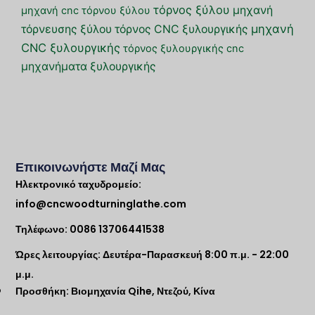
τόρνος ξύλου
μηχανή
μηχανή cnc τόρνου ξύλου
μηχανή
τόρνευσης ξύλου
τόρνος CNC ξυλουργικής
CNC ξυλουργικής
τόρνος ξυλουργικής cnc
μηχανήματα ξυλουργικής
Επικοινωνήστε Μαζί Μας
Ηλεκτρονικό ταχυδρομείο:
info@cncwoodturninglathe.com
Τηλέφωνο: 0086 13706441538
Ώρες λειτουργίας: Δευτέρα-Παρασκευή 8:00 π.μ. - 22:00
μ.μ.
ο
Προσθήκη: Βιομηχανία Qihe, Ντεζού, Κίνα