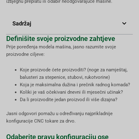
izbjegnu preplatu ili odabir neodgovarajuće mašine.
Sadržaj
Definišite svoje proizvodne zahtjeve
Prije poređenja modela mašina, jasno razumite svoje
proizvodne ciljeve:
Koje proizvode ćete proizvoditi? (noge za namještaj,
balusteri za stepenice, stubovi, rukotvorine)
Koja je maksimalna dužina i prečnik radnog komada?
Koliki je vaš očekivani dnevni ili mjesečni učinak?
Da li proizvodite jedan proizvod ili više dizajna?
Jasni odgovori pomažu u određivanju najprikladnije
konfiguracije CNC tokare za drvo.
Odaberite pravu konfiguraciju ose