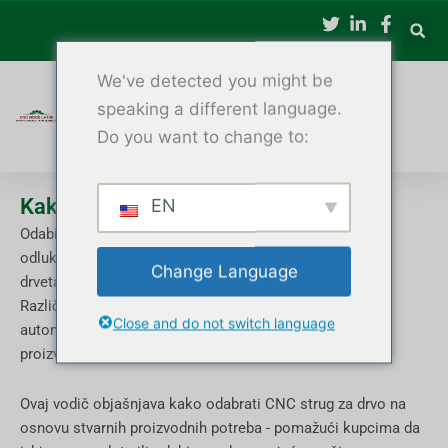
Preskoči
na
sadržaj
We've detected you might be
speaking a different language.
Do you want to change to:
Kako odabrati pravi CNC strug za drvo
EN
Odabir pravog CNC tokarskog stroja za drvo je ključna
odluka za proizvođače namještaja i tvornice za obradu
Change Language
drveta.
Različite konfiguracije mašina, tipovi osa i nivoi
Close and do not switch language
automatizacije mogu značajno uticati na efikasnost
proizvodnje, kvalitet proizvoda i povrat investicije.
Ovaj vodič objašnjava kako odabrati CNC strug za drvo na
osnovu stvarnih proizvodnih potreba - pomažući kupcima da