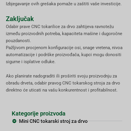
Izbjegavanje ovih grešaka pomaže u zaštiti vaše investicije.
Zaključak
Odabir prave CNC tokarilice za drvo zahtijeva ravnotežu
između proizvodnih potreba, kapaciteta mašine i dugoročne
pouzdanosti.
Pažljivom procjenom konfiguracije osi, snage vretena, nivoa
automatizacije i podrške proizvođača, kupci mogu donositi
sigurne i isplative odluke.
Ako planirate nadograditi ili proširiti svoju proizvodnju za
obradu drveta, odabir pravog CNC tokarskog stroja za drvo
direktno će uticati na vašu konkurentnost i profitabilnost.
Kategorije proizvoda
Mini CNC tokarski stroj za drvo