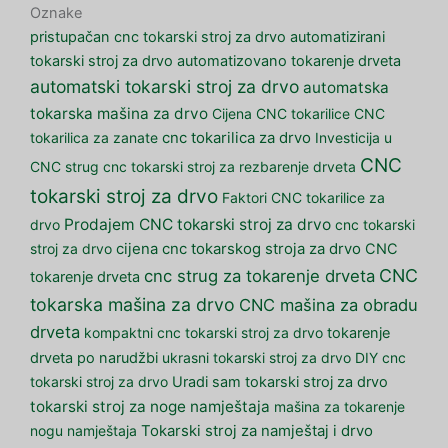
Oznake
pristupačan cnc tokarski stroj za drvo
automatizirani
tokarski stroj za drvo
automatizovano tokarenje drveta
automatski tokarski stroj za drvo
automatska
tokarska mašina za drvo
Cijena CNC tokarilice
CNC
tokarilica za zanate
cnc tokarilica za drvo
Investicija u
CNC
CNC strug
cnc tokarski stroj za rezbarenje drveta
tokarski stroj za drvo
Faktori CNC tokarilice za
Prodajem CNC tokarski stroj za drvo
drvo
cnc tokarski
stroj za drvo
cijena cnc tokarskog stroja za drvo
CNC
CNC
cnc strug za tokarenje drveta
tokarenje drveta
tokarska mašina za drvo
CNC mašina za obradu
drveta
kompaktni cnc tokarski stroj za drvo
tokarenje
drveta po narudžbi
ukrasni tokarski stroj za drvo
DIY cnc
tokarski stroj za drvo
Uradi sam tokarski stroj za drvo
tokarski stroj za noge namještaja
mašina za tokarenje
nogu namještaja
Tokarski stroj za namještaj i drvo