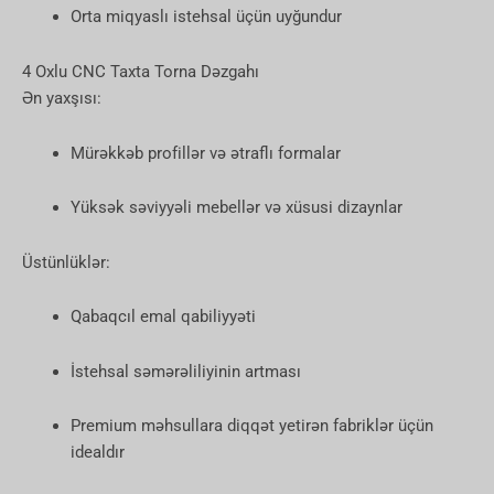
Orta miqyaslı istehsal üçün uyğundur
4 Oxlu CNC Taxta Torna Dəzgahı
Ən yaxşısı:
Mürəkkəb profillər və ətraflı formalar
Yüksək səviyyəli mebellər və xüsusi dizaynlar
Üstünlüklər:
Qabaqcıl emal qabiliyyəti
İstehsal səmərəliliyinin artması
Premium məhsullara diqqət yetirən fabriklər üçün
idealdır