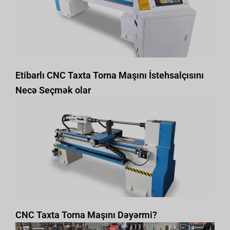
Etibarlı CNC Taxta Torna Maşını İstehsalçısını
Necə Seçmək olar
CNC Taxta Torna Maşını Dəyərmi?