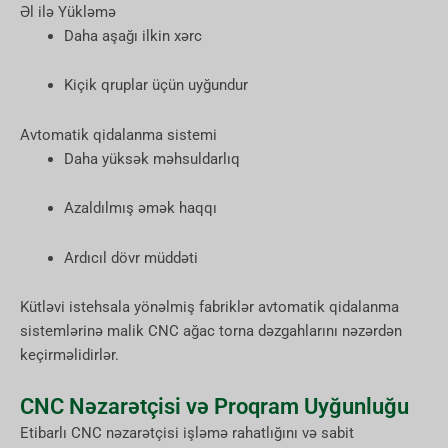
Əl ilə Yükləmə
Daha aşağı ilkin xərc
Kiçik qruplar üçün uyğundur
Avtomatik qidalanma sistemi
Daha yüksək məhsuldarlıq
Azaldılmış əmək haqqı
Ardıcıl dövr müddəti
Kütləvi istehsala yönəlmiş fabriklər avtomatik qidalanma
sistemlərinə malik CNC ağac torna dəzgahlarını nəzərdən
keçirməlidirlər.
CNC Nəzarətçisi və Proqram Uyğunluğu
Etibarlı CNC nəzarətçisi işləmə rahatlığını və sabit