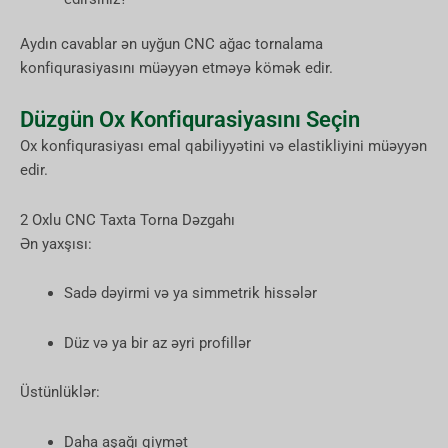
Aydın cavablar ən uyğun CNC ağac tornalama
konfiqurasiyasını müəyyən etməyə kömək edir.
Düzgün Ox Konfiqurasiyasını Seçin
Ox konfiqurasiyası emal qabiliyyətini və elastikliyini müəyyən
edir.
2 Oxlu CNC Taxta Torna Dəzgahı
Ən yaxşısı:
Sadə dəyirmi və ya simmetrik hissələr
Düz və ya bir az əyri profillər
Üstünlüklər:
Daha aşağı qiymət