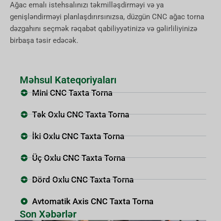
Ağac emalı istehsalınızı təkmilləşdirməyi və ya
genişləndirməyi planlaşdırırsınızsa, düzgün CNC ağac torna
dəzgahını seçmək rəqabət qabiliyyətinizə və gəlirliliyinizə
birbaşa təsir edəcək.
Məhsul Kateqoriyaları
Mini CNC Taxta Torna
Tək Oxlu CNC Taxta Torna
İki Oxlu CNC Taxta Torna
Üç Oxlu CNC Taxta Torna
Dörd Oxlu CNC Taxta Torna
Avtomatik Axis CNC Taxta Torna
Son Xəbərlər