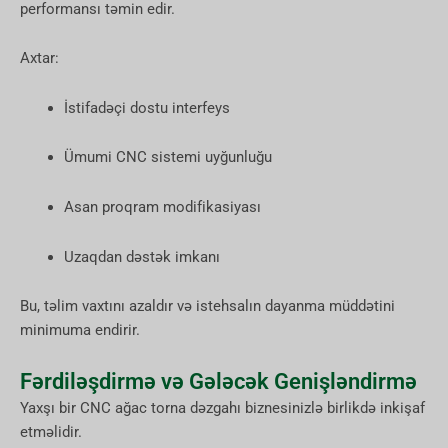
performansı təmin edir.
Axtar:
İstifadəçi dostu interfeys
Ümumi CNC sistemi uyğunluğu
Asan proqram modifikasiyası
Uzaqdan dəstək imkanı
Bu, təlim vaxtını azaldır və istehsalın dayanma müddətini
minimuma endirir.
Fərdiləşdirmə və Gələcək Genişləndirmə
Yaxşı bir CNC ağac torna dəzgahı biznesinizlə birlikdə inkişaf
etməlidir.