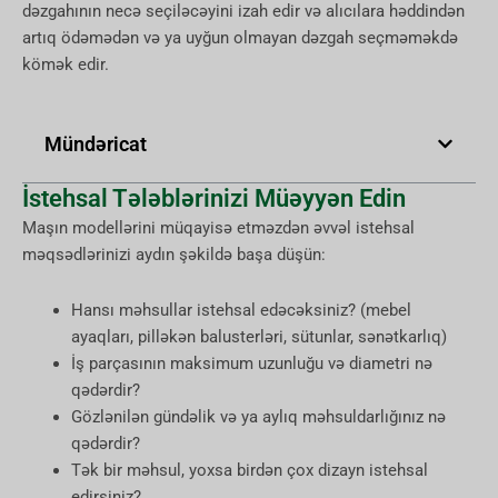
dəzgahının necə seçiləcəyini izah edir və alıcılara həddindən
artıq ödəmədən və ya uyğun olmayan dəzgah seçməməkdə
kömək edir.
Mündəricat
İstehsal Tələblərinizi Müəyyən Edin
Maşın modellərini müqayisə etməzdən əvvəl istehsal
məqsədlərinizi aydın şəkildə başa düşün:
Hansı məhsullar istehsal edəcəksiniz? (mebel
ayaqları, pilləkən balusterləri, sütunlar, sənətkarlıq)
İş parçasının maksimum uzunluğu və diametri nə
qədərdir?
Gözlənilən gündəlik və ya aylıq məhsuldarlığınız nə
qədərdir?
Tək bir məhsul, yoxsa birdən çox dizayn istehsal
edirsiniz?