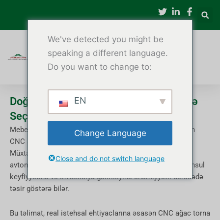
Məzmuna
keçin
We've detected you might be
speaking a different language.
Do you want to change to:
Doğru CNC Taxta Torna Tezgahını Necə
EN
Seçmək olar
Mebel istehsalçıları və ağac emalı fabrikləri üçün düzgün
Change Language
CNC ağac torna dəzgahını seçmək vacib bir qərardır.
Müxtəlif maşın konfiqurasiyaları, ox növləri və
Close and do not switch language
avtomatlaşdırma səviyyələri istehsal səmərəliliyinə, məhsul
keyfiyyətinə və investisiya gəlirliliyinə əhəmiyyətli dərəcədə
təsir göstərə bilər.
Bu təlimat, real istehsal ehtiyaclarına əsasən CNC ağac torna