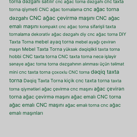
torna dəzgahı satılır
cnc ağac torna dəzgahı
cnc taxta
cnc ağac torna
torna qiymeti
CNC ağac tornalama
CNC ağac çevirmə maşını
dəzgahı
CNC ağac
emalı maşını
kompakt cnc ağac torna
sifarişli taxta
tornalama
dekorativ ağac dəzgahı
diy cnc ağac torna
DIY
mebel ayaq torna
Taxta Torna
mebel ayağı çevirən
maşın
Mebel Taxta Torna
yüksək dəqiqlikli taxta torna
hobbi CNC taxta torna
CNC taxta torna necə işləyir
sənaye ağac torna
torna dəzgahının alınması üçün təlimat
dəqiq taxta
mini cnc taxta torna
çoxoxlu CNC torna
torna
kiçik cnc taxta torna
Dəqiq Taxta Torna
taxta
ağac çevirən
torna qiymətləri
ağac çevirmə cnc maşını
torna
ağac çevirmə maşını
ağac emalı CNC torna
ağac emalı CNC maşını
ağac
ağac emalı torna cnc
emalı maşınları