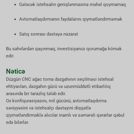
Gələcək istehsalın genişlənməsinə məhəl qoymamaq
Avtomatlaşdırmanın faydalarını qiymətləndirməmək
Satış sonrası dəstəyə nəzarət
Bu səhvlərdən qaçınmaq, investisiyanızı qorumağa kömək
edir.
Nəticə
Düzgün CNC ağac torna dəzgahının seçilməsi istehsal
ehtiyacları, dəzgahın gücü və uzunmüddətli etibarlılıq
arasında bir tarazlıq tələb edir.
Ox konfiqurasiyasını, mil gücünü, avtomatlaşdırma
səviyyəsini və istehsalçı dəstəyini diqqətlə
qiymətləndirməklə alıcılar inamlı və səmərəli qərarlar qəbul
edə bilərlər.