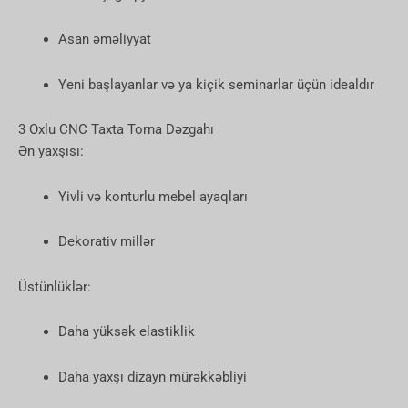
Asan əməliyyat
Yeni başlayanlar və ya kiçik seminarlar üçün idealdır
3 Oxlu CNC Taxta Torna Dəzgahı
Ən yaxşısı:
Yivli və konturlu mebel ayaqları
Dekorativ millər
Üstünlüklər:
Daha yüksək elastiklik
Daha yaxşı dizayn mürəkkəbliyi