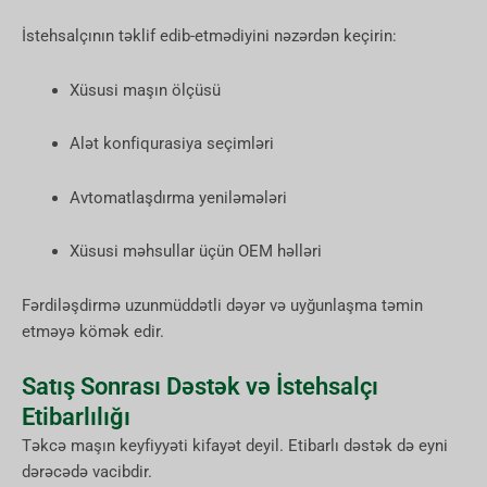
İstehsalçının təklif edib-etmədiyini nəzərdən keçirin:
Xüsusi maşın ölçüsü
Alət konfiqurasiya seçimləri
Avtomatlaşdırma yeniləmələri
Xüsusi məhsullar üçün OEM həlləri
Fərdiləşdirmə uzunmüddətli dəyər və uyğunlaşma təmin
etməyə kömək edir.
Satış Sonrası Dəstək və İstehsalçı
Etibarlılığı
Təkcə maşın keyfiyyəti kifayət deyil. Etibarlı dəstək də eyni
dərəcədə vacibdir.