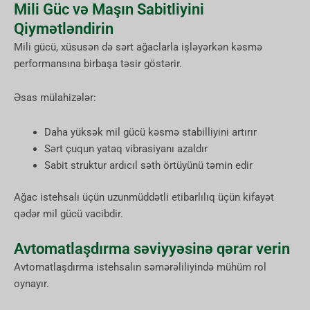
Mili Güc və Maşın Sabitliyini
Qiymətləndirin
Mili gücü, xüsusən də sərt ağaclarla işləyərkən kəsmə
performansına birbaşa təsir göstərir.
Əsas mülahizələr:
Daha yüksək mil gücü kəsmə stabilliyini artırır
Sərt çuqun yataq vibrasiyanı azaldır
Sabit struktur ardıcıl səth örtüyünü təmin edir
Ağac istehsalı üçün uzunmüddətli etibarlılıq üçün kifayət
qədər mil gücü vacibdir.
Avtomatlaşdırma səviyyəsinə qərar verin
Avtomatlaşdırma istehsalın səmərəliliyində mühüm rol
oynayır.