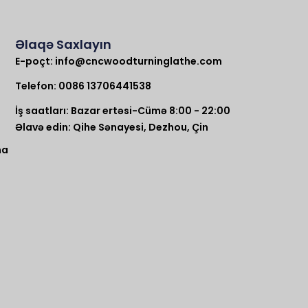
Əlaqə Saxlayın
E-poçt:
info@cncwoodturninglathe.com
Telefon: 0086 13706441538
İş saatları: Bazar ertəsi-Cümə 8:00 - 22:00
Əlavə edin: Qihe Sənayesi, Dezhou, Çin
na