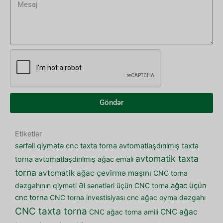
Göndər
Etiketlər
sərfəli qiymətə cnc taxta torna
avtomatlaşdırılmış taxta
avtomatik taxta
torna
avtomatlaşdırılmış ağac emalı
torna
avtomatik ağac çevirmə maşını
CNC torna
dəzgahının qiyməti
Əl sənətləri üçün CNC torna
ağac üçün
cnc torna
CNC torna investisiyası
cnc ağac oyma dəzgahı
CNC taxta torna
CNC ağac
CNC ağac torna amili