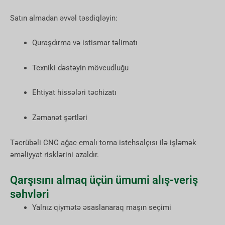
Satın almadan əvvəl təsdiqləyin:
Quraşdırma və istismar təlimatı
Texniki dəstəyin mövcudluğu
Ehtiyat hissələri təchizatı
Zəmanət şərtləri
Təcrübəli CNC ağac emalı torna istehsalçısı ilə işləmək
əməliyyat risklərini azaldır.
Qarşısını almaq üçün ümumi alış-veriş
səhvləri
Yalnız qiymətə əsaslanaraq maşın seçimi