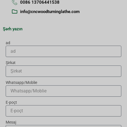
0086 13706441538
info@cncwoodturninglathe.com
Şərh yazın
ad
Şirkət
Whatsapp/Moblie
E-poçt
Mesaj