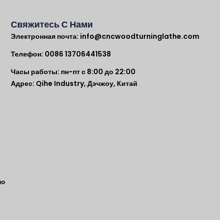
Свяжитесь С Нами
Электронная почта:
info@cncwoodturninglathe.com
Телефон: 0086 13706441538
Часы работы: пн-пт с 8:00 до 22:00
Адрес: Qihe Industry, Дэчжоу, Китай
по