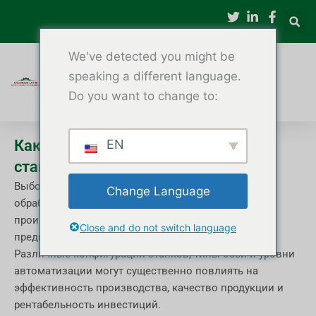
Перейти
к
содержимому
We've detected you might be
speaking a different language.
Do you want to change to:
Как правильно выбрать токарный
EN
станок с ЧПУ по дереву
Выбор подходящего токарного станка с ЧПУ для
Change Language
обработки древесины — важнейшее решение для
производителей мебели и деревообрабатывающих
Close and do not switch language
предприятий.
Различные конфигурации станков, типы осей и уровни
автоматизации могут существенно повлиять на
эффективность производства, качество продукции и
рентабельность инвестиций.