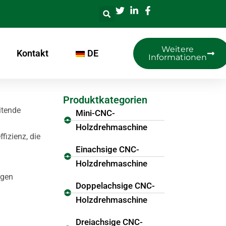
Weitere
Kontakt
DE
Informationen
Produktkategorien
itende
Mini-CNC-
Holzdrehmaschine
izienz, die
Einachsige CNC-
Holzdrehmaschine
ngen
Doppelachsige CNC-
Holzdrehmaschine
Dreiachsige CNC-