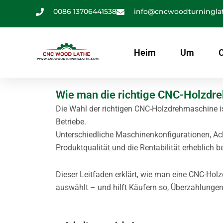
Zum
0086 13706441538
info@cncwoodturningla
Inhalt
springen
Heim
Um
Wie man die richtige CNC-Holzdr
Die Wahl der richtigen CNC-Holzdrehmaschine is
Betriebe.
Unterschiedliche Maschinenkonfigurationen, Ac
Produktqualität und die Rentabilität erheblich b
Dieser Leitfaden erklärt, wie man eine CNC-Ho
auswählt – und hilft Käufern so, Überzahlunge