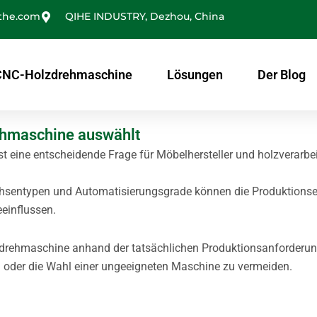
the.com
QIHE INDUSTRY, Dezhou, China
CNC-Holzdrehmaschine
Lösungen
Der Blog
ehmaschine auswählt
t eine entscheidende Frage für Möbelhersteller und holzverarbe
hsentypen und Automatisierungsgrade können die Produktionseff
eeinflussen.
lzdrehmaschine anhand der tatsächlichen Produktionsanforderu
n oder die Wahl einer ungeeigneten Maschine zu vermeiden.