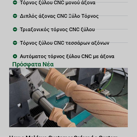
Τόρνος ξύλου CNC μονού άξονα
Διπλός άξονας CNC Ξύλο Τόρνος
Τριαξονικός τόρνος CNC ξύλου
Τόρνος ξύλου CNC τεσσάρων αξόνων
Αυτόματος τόρνος ξύλου CNC με άξονα
Πρόσφατα Νέα