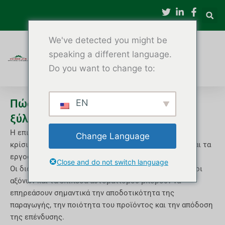
Μετάβαση
στο
περιεχόμενο
We've detected you might be
speaking a different language.
Do you want to change to:
Πώς να επιλέξετε τον σωστό τόρνο
EN
ξύλου CNC
Η επιλογή του σωστού τόρνου ξύλου CNC είναι μια
Change Language
κρίσιμη απόφαση για τους κατασκευαστές επίπλων και τα
εργοστάσια ξυλουργικής.
Close and do not switch language
Οι διαφορετικές διαμορφώσεις μηχανημάτων, οι τύποι
αξόνων και τα επίπεδα αυτοματισμού μπορούν να
επηρεάσουν σημαντικά την αποδοτικότητα της
παραγωγής, την ποιότητα του προϊόντος και την απόδοση
της επένδυσης.