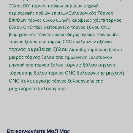
τόρνος ποδιών επίπλων
Ξύλου DIY
μηχανή
περιστροφής ποδιών επίπλων
Ξυλουργικός Τόρνος
Επίπλων
τόρνος ξύλου υψηλής ακρίβειας
χόμπι τόρνος
ξύλου CNC
πώς λειτουργεί ο τόρνος ξύλου CNC
βιομηχανικός τόρνος ξύλου
οδηγός αγοράς τόρνου
μίνι
τόρνος ξύλου cnc
τόρνος CNC πολλαπλών αξόνων
τόρνος ακριβείας ξύλου
Ακριβής τόρνευση ξύλου
μικρός τόρνος ξύλου cnc
τιμολόγηση ξυλότορνου
τόρνος ξύλου
μηχανή
μηχανή cnc τόρνου ξύλου
μηχανή
τόρνευσης ξύλου
τόρνος CNC ξυλουργικής
CNC ξυλουργικής
τόρνος ξυλουργικής cnc
μηχανήματα ξυλουργικής
Επικοινωνήστε Μαζί Μας