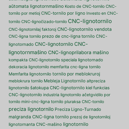
aŭtomata lignotornmaŝino
Kosto de CNC-tornilo
CNC-
tornilo por metioj
CNC-tornilo por ligno
Investo en CNC-
CNC-lignotornilo
tornilo
CNC-lignoĉizado-tornilo
CNC-lignotornilo vendota
CNC-lignotornilaj faktoroj
CNC-ligna tornilo
prezo de cnc-ligna tornilo
CNC-
CNC-
CNC-lignotornilo
lignotornado
lignotornmaŝino
CNC-lignoprilabora maŝino
kompakta CNC-lignotornilo
speciala lignotornado
dekoracia lignotornilo
memfarita cnc-ligna tornilo
tornilo por meblokruroj
Memfarita lignotornilo
meblokrura tornilo
Mebleja Lignotornilo
altpreciza
lignotornilo
ŝatokupa CNC-lignotornilo
kiel funkcias
CNC-lignotornilo
industria lignotornilo
aĉetgvidilo por
tornilo
mini-cnc-ligna tornilo
pluraksa CNC-tornilo
preciza lignotornilo
Preciza Ligno-Turnado
malgranda CNC-ligna tornilo
prezoj de lignotorniloj
lignotornilo
lignotornanta CNC-maŝino