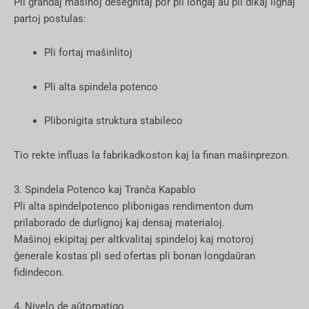
Pli grandaj maŝinoj desegnitaj por pli longaj aŭ pli dikaj lignaj
partoj postulas:
Pli fortaj maŝinlitoj
Pli alta spindela potenco
Plibonigita struktura stabileco
Tio rekte influas la fabrikadkoston kaj la finan maŝinprezon.
3. Spindela Potenco kaj Tranĉa Kapablo
Pli alta spindelpotenco plibonigas rendimenton dum
prilaborado de durlignoj kaj densaj materialoj.
Maŝinoj ekipitaj per altkvalitaj spindeloj kaj motoroj
ĝenerale kostas pli sed ofertas pli bonan longdaŭran
fidindecon.
4. Nivelo de aŭtomatigo