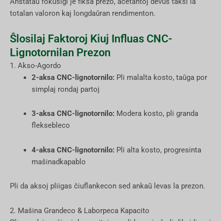
Anstataŭ fokusiĝi je fiksa prezo, aĉetantoj devus taksi la
totalan valoron kaj longdaŭran rendimenton.
Ŝlosilaj Faktoroj Kiuj Influas CNC-
Lignotornilan Prezon
1. Akso-Agordo
2-aksa CNC-lignotornilo:
Pli malalta kosto, taŭga por
simplaj rondaj partoj
3-aksa CNC-lignotornilo:
Modera kosto, pli granda
fleksebleco
4-aksa CNC-lignotornilo:
Pli alta kosto, progresinta
maŝinadkapablo
Pli da aksoj pliigas ĉiuflankecon sed ankaŭ levas la prezon.
2. Maŝina Grandeco & Laborpeca Kapacito