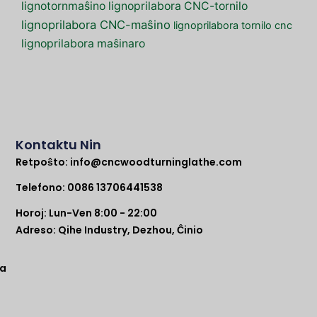
lignotornmaŝino
lignoprilabora CNC-tornilo
lignoprilabora CNC-maŝino
lignoprilabora tornilo cnc
lignoprilabora maŝinaro
Kontaktu Nin
Retpoŝto:
info@cncwoodturninglathe.com
Telefono: 0086 13706441538
Horoj: Lun-Ven 8:00 - 22:00
Adreso: Qihe Industry, Dezhou, Ĉinio
na