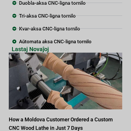
Duobla-aksa CNC-ligna tornilo
Tri-aksa CNC-ligna tornilo
Kvar-aksa CNC-ligna tornilo
Aŭtomata aksa CNC-ligna tornilo
Lastaj Novaĵoj
How a Moldova Customer Ordered a Custom
CNC Wood Lathe in Just 7 Days