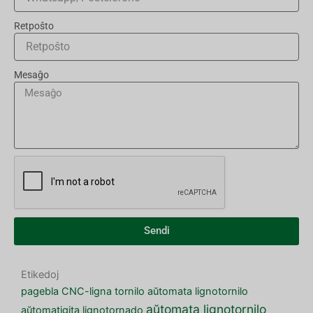
Retpoŝto
Mesaĝo
Sendi
Etikedoj
pagebla CNC-ligna tornilo
aŭtomata lignotornilo
aŭtomata lignotornilo
aŭtomatigita lignotornado