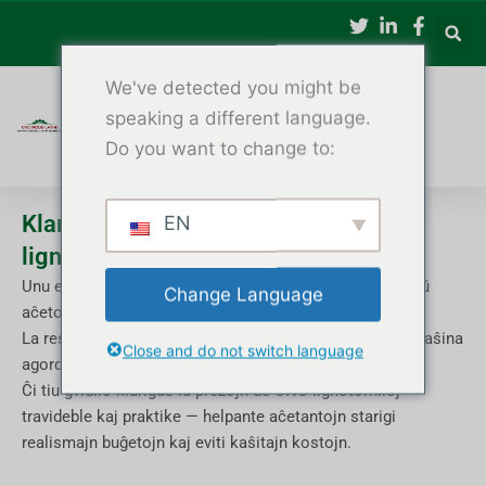
跳
至
内
We've detected you might be
容
speaking a different language.
Do you want to change to:
Klarigo pri la kosto kaj prezo de CNC-
EN
lignotorniloj
Unu el la plej oftaj demandoj, kiujn aĉetantoj faras antaŭ
Change Language
aĉeto, estas: "Kiom kostas CNC-lignotornilo?"
La respondo dependas de pluraj faktoroj, inkluzive de maŝina
Close and do not switch language
agordo, aŭtomatiga nivelo kaj adaptigaj postuloj.
Ĉi tiu gvidilo klarigas la prezojn de CNC-lignotorniloj
travideble kaj praktike — helpante aĉetantojn starigi
realismajn buĝetojn kaj eviti kaŝitajn kostojn.