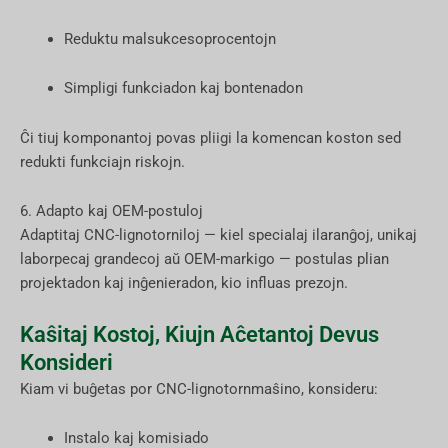
Reduktu malsukcesoprocentojn
Simpligi funkciadon kaj bontenadon
Ĉi tiuj komponantoj povas pliigi la komencan koston sed
redukti funkciajn riskojn.
6. Adapto kaj OEM-postuloj
Adaptitaj CNC-lignotorniloj — kiel specialaj ilaranĝoj, unikaj
laborpecaj grandecoj aŭ OEM-markigo — postulas plian
projektadon kaj inĝenieradon, kio influas prezojn.
Kaŝitaj Kostoj, Kiujn Aĉetantoj Devus
Konsideri
Kiam vi buĝetas por CNC-lignotornmaŝino, konsideru:
Instalo kaj komisiado