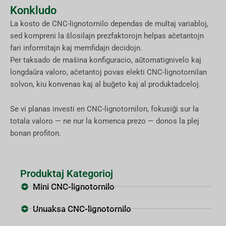
Konkludo
La kosto de CNC-lignotornilo dependas de multaj variabloj,
sed kompreni la ŝlosilajn prezfaktorojn helpas aĉetantojn
fari informitajn kaj memfidajn decidojn.
Per taksado de maŝina konfiguracio, aŭtomatignivelo kaj
longdaŭra valoro, aĉetantoj povas elekti CNC-lignotornilan
solvon, kiu konvenas kaj al buĝeto kaj al produktadceloj.
Se vi planas investi en CNC-lignotornilon, fokusiĝi sur la
totala valoro — ne nur la komenca prezo — donos la plej
bonan profiton.
Produktaj Kategorioj
Mini CNC-lignotornilo
Unuaksa CNC-lignotornilo