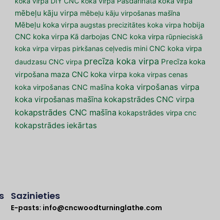
koka virpa
DIY CNC koka virpa
Pašdarināta koka virpa
mēbeļu kāju virpa
mēbeļu kāju virpošanas mašīna
Mēbeļu koka virpa
augstas precizitātes koka virpa
hobija
CNC koka virpa
Kā darbojas CNC koka virpa
rūpnieciskā
koka virpa
virpas pirkšanas ceļvedis
mini CNC koka virpa
precīza koka virpa
daudzasu CNC virpa
Precīza koka
maza CNC koka virpa
virpošana
koka virpas cenas
koka virpošanas virpa
koka virpošanas CNC mašīna
koka virpošanas mašīna
kokapstrādes CNC virpa
kokapstrādes CNC mašīna
kokapstrādes virpa cnc
kokapstrādes iekārtas
s
Sazinieties
E-pasts:
info@cncwoodturninglathe.com