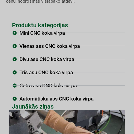
cenu, nodrošinās vislabāko atdevi.
Produktu kategorijas
Mini CNC koka virpa
Vienas ass CNC koka virpa
Divu asu CNC koka virpa
Trīs asu CNC koka virpa
Četru asu CNC koka virpa
Automātiska ass CNC koka virpa
Jaunākās ziņas