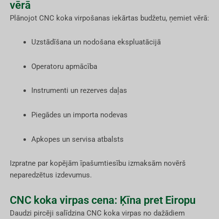
vērā
Plānojot CNC koka virpošanas iekārtas budžetu, ņemiet vērā:
Uzstādīšana un nodošana ekspluatācijā
Operatoru apmācība
Instrumenti un rezerves daļas
Piegādes un importa nodevas
Apkopes un servisa atbalsts
Izpratne par kopējām īpašumtiesību izmaksām novērš
neparedzētus izdevumus.
CNC koka virpas cena: Ķīna pret Eiropu
Daudzi pircēji salīdzina CNC koka virpas no dažādiem