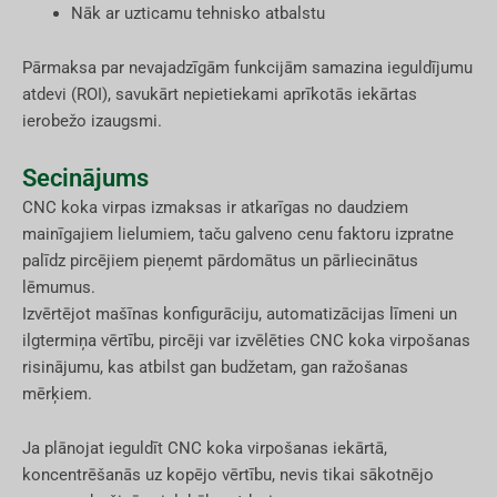
Nāk ar uzticamu tehnisko atbalstu
Pārmaksa par nevajadzīgām funkcijām samazina ieguldījumu
atdevi (ROI), savukārt nepietiekami aprīkotās iekārtas
ierobežo izaugsmi.
Secinājums
CNC koka virpas izmaksas ir atkarīgas no daudziem
mainīgajiem lielumiem, taču galveno cenu faktoru izpratne
palīdz pircējiem pieņemt pārdomātus un pārliecinātus
lēmumus.
Izvērtējot mašīnas konfigurāciju, automatizācijas līmeni un
ilgtermiņa vērtību, pircēji var izvēlēties CNC koka virpošanas
risinājumu, kas atbilst gan budžetam, gan ražošanas
mērķiem.
Ja plānojat ieguldīt CNC koka virpošanas iekārtā,
koncentrēšanās uz kopējo vērtību, nevis tikai sākotnējo