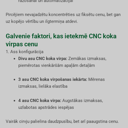
ražošanai un automatizācijai
Pircējiem nevajadzētu koncentrēties uz fiksētu cenu, bet gan
uz kopējo vērtību un ilgtermiņa atdevi.
Galvenie faktori, kas ietekmē CNC koka
virpas cenu
1. Ass konfigurācija
Divu asu CNC koka virpa:
Zemākas izmaksas,
piemērotas vienkāršām apaļām detaļām
3 asu CNC koka virpošanas iekārta:
Mērenas
izmaksas, lielāka elastība
4 asu CNC koka virpa:
Augstākas izmaksas,
uzlabotas apstrādes iespējas
Vairāk cirvju palielina daudzpusību, bet arī paaugstina cenu.