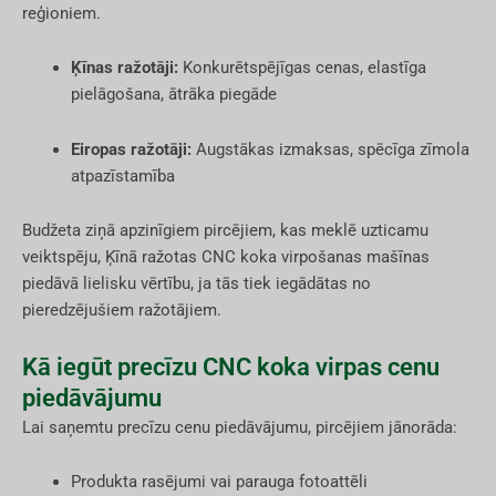
reģioniem.
Ķīnas ražotāji:
Konkurētspējīgas cenas, elastīga
pielāgošana, ātrāka piegāde
Eiropas ražotāji:
Augstākas izmaksas, spēcīga zīmola
atpazīstamība
Budžeta ziņā apzinīgiem pircējiem, kas meklē uzticamu
veiktspēju, Ķīnā ražotas CNC koka virpošanas mašīnas
piedāvā lielisku vērtību, ja tās tiek iegādātas no
pieredzējušiem ražotājiem.
Kā iegūt precīzu CNC koka virpas cenu
piedāvājumu
Lai saņemtu precīzu cenu piedāvājumu, pircējiem jānorāda:
Produkta rasējumi vai parauga fotoattēli