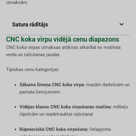
izmaksām.
Satura rādītājs
CNC koka virpu vidējā cenu diapazons
CNC koka virpas izmaksas atšķiras atkarībā no mašīnas
veida un ražošanas jaudas.
Tipiskas cenu kategorijas:
Sākuma līmeņa CNC koka virpa:
mazām darbnīcām un
pamata lietojumiem
Vidējas klases CNC koka virpošanas mašīna:
mēbeļu
rūpnīcām un nepārtrauktai ražošanai
Rūpnieciskā CNC koka virpošana:
lielapjoma