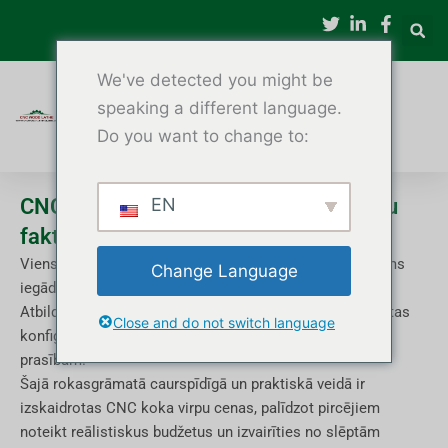
Pāriet
uz
saturu
We've detected you might be
speaking a different language.
Do you want to change to:
CNC koka virpošanas izmaksu un cenu
EN
faktoru skaidrojums
Viens no biežākajiem jautājumiem, ko pircēji uzdod pirms
Change Language
iegādes, ir: "Cik maksā CNC koka virpa?"
Atbilde ir atkarīga no vairākiem faktoriem, tostarp iekārtas
Close and do not switch language
konfigurācijas, automatizācijas līmeņa un pielāgošanas
prasībām.
Šajā rokasgrāmatā caurspīdīgā un praktiskā veidā ir
izskaidrotas CNC koka virpu cenas, palīdzot pircējiem
noteikt reālistiskus budžetus un izvairīties no slēptām