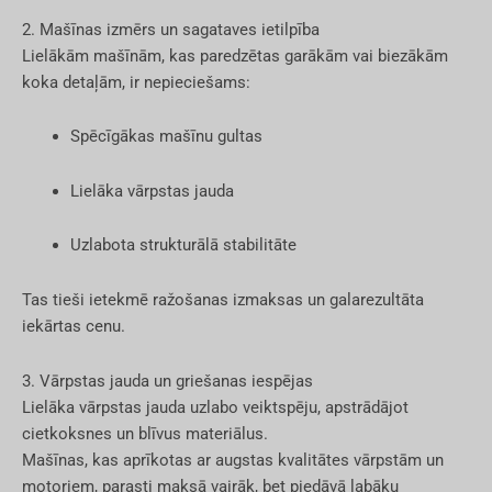
2. Mašīnas izmērs un sagataves ietilpība
Lielākām mašīnām, kas paredzētas garākām vai biezākām
koka detaļām, ir nepieciešams:
Spēcīgākas mašīnu gultas
Lielāka vārpstas jauda
Uzlabota strukturālā stabilitāte
Tas tieši ietekmē ražošanas izmaksas un galarezultāta
iekārtas cenu.
3. Vārpstas jauda un griešanas iespējas
Lielāka vārpstas jauda uzlabo veiktspēju, apstrādājot
cietkoksnes un blīvus materiālus.
Mašīnas, kas aprīkotas ar augstas kvalitātes vārpstām un
motoriem, parasti maksā vairāk, bet piedāvā labāku