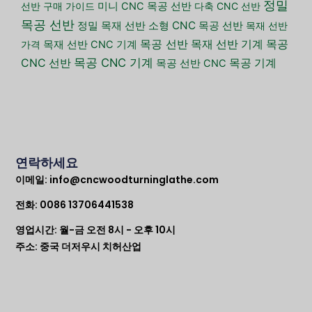
정밀
선반 구매 가이드
미니 CNC 목공 선반
다축 CNC 선반
목공 선반
소형 CNC 목공 선반
정밀 목재 선반
목재 선반
목공 선반
목재 선반 기계
목공
가격
목재 선반 CNC 기계
목공 CNC 기계
CNC 선반
목공 기계
목공 선반 CNC
연락하세요
이메일:
info@cncwoodturninglathe.com
전화: 0086 13706441538
영업시간: 월-금 오전 8시 - 오후 10시
주소: 중국 더저우시 치허산업