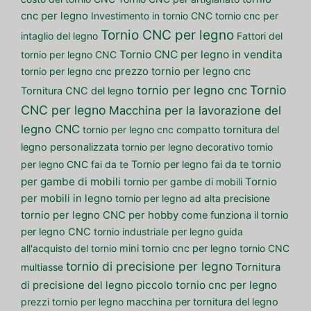
cnc per legno
Investimento in tornio CNC
tornio cnc per
Tornio CNC per legno
intaglio del legno
Fattori del
Tornio CNC per legno in vendita
tornio per legno CNC
tornio per legno cnc
prezzo tornio per legno cnc
Tornio
tornio per legno cnc
Tornitura CNC del legno
CNC per legno
Macchina per la lavorazione del
legno CNC
tornio per legno cnc compatto
tornitura del
legno personalizzata
tornio per legno decorativo
tornio
tornio
per legno CNC fai da te
Tornio per legno fai da te
per gambe di mobili
tornio per gambe di mobili
Tornio
per mobili in legno
tornio per legno ad alta precisione
tornio per legno CNC per hobby
come funziona il tornio
per legno CNC
tornio industriale per legno
guida
all'acquisto del tornio
mini tornio cnc per legno
tornio CNC
tornio di precisione per legno
multiasse
Tornitura
piccolo tornio cnc per legno
di precisione del legno
prezzi tornio per legno
macchina per tornitura del legno