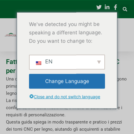
Vai
al
contenuto
We've detected you might be
speaking a different language.
Do you want to change to:
Fattori di costo e prezzo del tornio CNC
EN
per legno spiegati
Una delle domande più comuni che gli acquirenti si pongono
Change Language
prima di acquistare è: "Quanto costa un tornio CNC per
legno?"
Close and do not switch language
La risposta dipende da molteplici fattori, tra cui la
configurazione della macchina, il livello di automazione e i
requisiti di personalizzazione.
Questa guida spiega in modo trasparente e pratico i prezzi
dei torni CNC per legno, aiutando gli acquirenti a stabilire