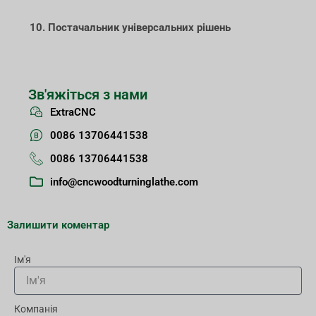
10. Постачальник універсальних рішень
Зв'яжіться з нами
ExtraCNC
0086 13706441538
0086 13706441538
info@cncwoodturninglathe.com
Залишити коментар
Ім'я
Компанія