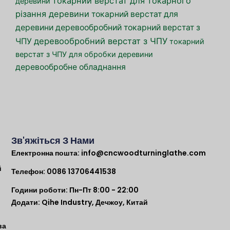
токарний верстат для токарного
деревини
різання деревини
токарний верстат для
деревини
деревообробний токарний верстат з
деревообробний верстат з ЧПУ
ЧПУ
токарний
верстат з ЧПУ для обробки деревини
деревообробне обладнання
Зв'яжіться З Нами
Електронна пошта:
info@cncwoodturninglathe.com
й
Телефон: 0086 13706441538
Години роботи: Пн-Пт 8:00 - 22:00
Додати: Qihe Industry, Дечжоу, Китай
ва