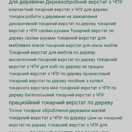
для деревини
Деревообробний верстат з ЧПУ
компактний токарний верстат з ЧПУ для дерева
токарні роботи з деревини на замовлення
декоративний токарний верстат по дереву
токарний
верстат з ЧПУ своїми руками
Токарний верстат по
токарний верстат для
дереву своїми руками
меблевих ніжок
токарний верстат для ніжок меблів
Токарний верстат для меблів по дереву
високоточний токарний верстат по дереву
токарний
верстат з ЧПУ для хобі по дереву
як працює
токарний верстат з ЧПУ по дереву
промисловий
токарний верстат по дереву
посібник з купівлі
токарного верстата
міні-токарний верстат з ЧПУ по
дереву
багатоосьовий токарний верстат з ЧПУ
прецизійний токарний верстат по дереву
малий
Точне токарне обробляння деревини
токарний верстат з ЧПУ по дереву
Ціни на токарний
верстат по дереву
токарний верстат з ЧПУ для