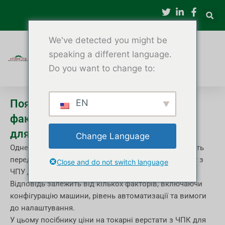
Перейти
до
вмісту
We've detected you might be
speaking a different language.
Do you want to change to:
Пояснення вартості та цінових
EN
факторів токарного верстата з ЧПУ
для деревини
Change Language
Одне з найпоширеніших питань, яке покупці ставлять
перед покупкою: «Скільки коштує токарний верстат з
Close and do not switch language
ЧПУ для деревообробки?»
Відповідь залежить від кількох факторів, включаючи
конфігурацію машини, рівень автоматизації та вимоги
до налаштування.
У цьому посібнику ціни на токарні верстати з ЧПК для