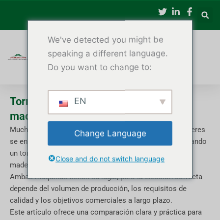
Ir
al
contenido
We've detected you might be
speaking a different language.
Do you want to change to:
Torno de madera CNC vs. torno de
EN
madera manual
Muchos fabricantes de carpintería y propietarios de talleres
Change Language
se enfrentan a la misma pregunta: ¿debería seguir utilizando
un torno de madera manual o actualizarlo a un torno de
Close and do not switch language
madera CNC?
Ambas máquinas tienen su lugar, pero la elección correcta
depende del volumen de producción, los requisitos de
calidad y los objetivos comerciales a largo plazo.
Este artículo ofrece una comparación clara y práctica para