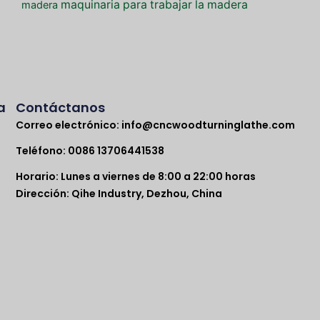
maquinaria para trabajar la madera
madera
a
Contáctanos
Correo electrónico:
info@cncwoodturninglathe.com
Teléfono: 0086 13706441538
Horario: Lunes a viernes de 8:00 a 22:00 horas
Dirección: Qihe Industry, Dezhou, China