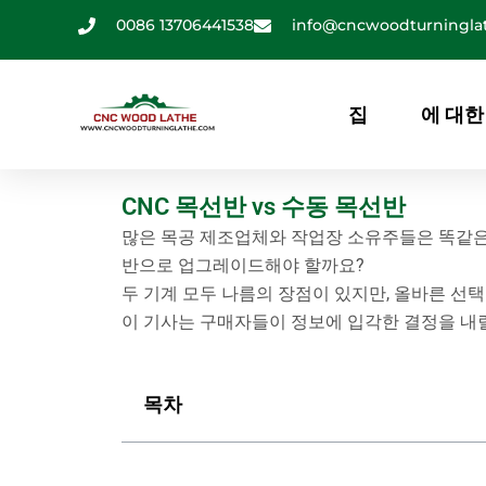
콘
0086 13706441538
info@cncwoodturningla
텐
츠
로
집
에 대한
건
너
뛰
CNC 목선반 vs 수동 목선반
기
많은 목공 제조업체와 작업장 소유주들은 똑같은 
반으로 업그레이드해야 할까요?
두 기계 모두 나름의 장점이 있지만, 올바른 선택
이 기사는 구매자들이 정보에 입각한 결정을 내
목차