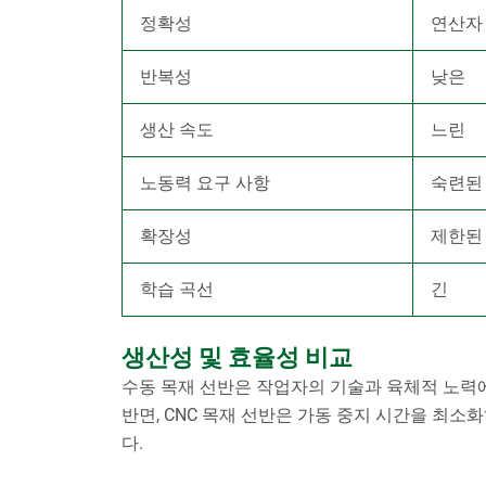
정확성
연산자
반복성
낮은
생산 속도
느린
노동력 요구 사항
숙련된
확장성
제한된
학습 곡선
긴
생산성 및 효율성 비교
수동 목재 선반은 작업자의 기술과 육체적 노력
반면, CNC 목재 선반은 가동 중지 시간을 최
다.