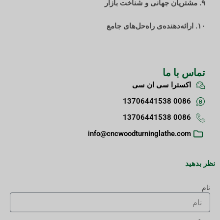
۹. مشتریان جهانی و شناخت بازار
۱۰. ارائه‌دهنده‌ی راه‌حل‌های جامع
تماس با ما
اکسترا سی ان سی
0086 13706441538
0086 13706441538
info@cncwoodturninglathe.com
نظر بدهید
نام