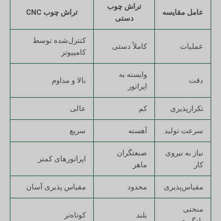
تراش چوب
عامل مقایسه
تراش چوب CNC
دستی
کنترل‌شده توسط
عملیات
کاملاً دستی
کامپیوتر
وابسته به
دقت
بالا و مداوم
اپراتور
تکرارپذیری
کم
عالی
سرعت تولید
آهسته
سریع
نیاز به نیروی
صنعتگران
اپراتورهای کمتر
کار
ماهر
مقیاس‌پذیری
محدود
مقیاس پذیری آسان
منحنی
بلند
کوتاه‌تر